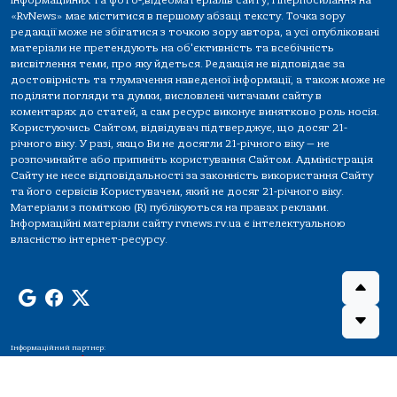
інформаційних та фото-,відеоматеріалів сайту, гіперпосилання на
«RvNews» має міститися в першому абзаці тексту. Точка зору
редакції може не збігатися з точкою зору автора, а усі опубліковані
матеріали не претендують на об'єктивність та всебічність
висвітлення теми, про яку йдеться. Редакція не відповідає за
достовірність та тлумачення наведеної інформації, а також може не
поділяти погляди та думки, висловлені читачами сайту в
коментарях до статей, а сам ресурс виконує винятково роль носія.
Користуючись Сайтом, відвідувач підтверджує, що досяг 21-
річного віку. У разі, якщо Ви не досягли 21-річного віку — не
розпочинайте або припиніть користування Сайтом. Адміністрація
Сайту не несе відповідальності за законність використання Сайту
та його сервісів Користувачем, який не досяг 21-річного віку.
Матеріали з поміткою (R) публікуються на правах реклами.
Інформаційні матеріали сайту rvnews.rv.ua є інтелектуальною
власністю інтернет-ресурсу.
Інформаційний партнер: