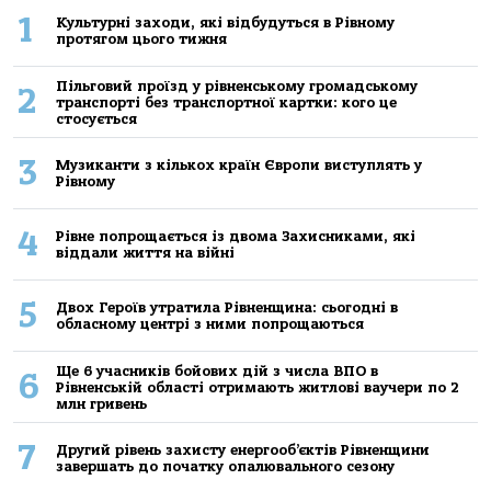
1
Культурні заходи, які відбудуться в Рівному
протягом цього тижня
Пільговий проїзд у рівненському громадському
2
транспорті без транспортної картки: кого це
стосується
3
Музиканти з кількох країн Європи виступлять у
Рівному
4
Рівне попрощається із двома Захисниками, які
віддали життя на війні
5
Двох Героїв утратила Рівненщина: сьогодні в
обласному центрі з ними попрощаються
Ще 6 учасників бойових дій з числа ВПО в
6
Рівненській області отримають житлові ваучери по 2
млн гривень
7
Другий рівень захисту енергооб’єктів Рівненщини
завершать до початку опалювального сезону