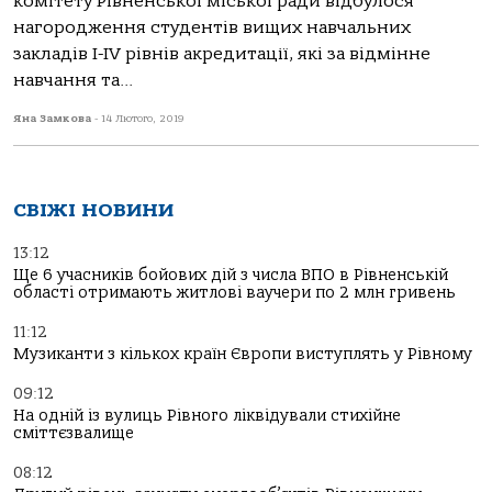
комітету Рівненської міської ради відбулося
нагородження студентів вищих навчальних
закладів I-IV рівнів акредитації, які за відмінне
навчання та...
Яна Замкова
-
14 Лютого, 2019
СВІЖІ НОВИНИ
13:12
Ще 6 учасників бойових дій з числа ВПО в Рівненській
області отримають житлові ваучери по 2 млн гривень
11:12
Музиканти з кількох країн Європи виступлять у Рівному
09:12
На одній із вулиць Рівного ліквідували стихійне
сміттєзвалище
08:12