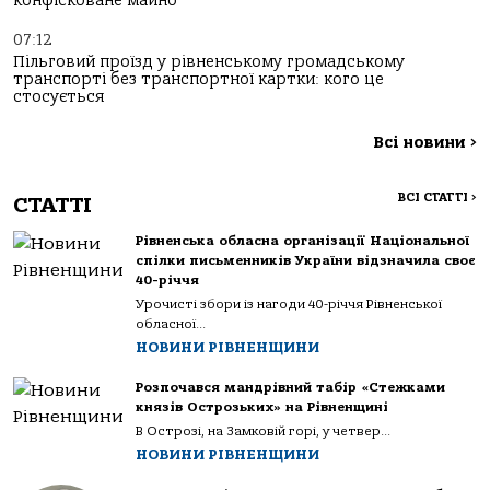
конфісковане майно
07:12
Пільговий проїзд у рівненському громадському
транспорті без транспортної картки: кого це
стосується
Всі новини
>
ВСІ СТАТТІ
>
СТАТТІ
Рівненська обласна організації Національної
спілки письменників України відзначила своє
40-річчя
Урочисті збори із нагоди 40-річчя Рівненської
обласної...
НОВИНИ РІВНЕНЩИНИ
Розпочався мандрівний табір «Стежками
князів Острозьких» на Рівненщині
В Острозі, на Замковій горі, у четвер...
НОВИНИ РІВНЕНЩИНИ