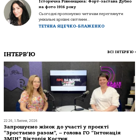
Історична Рівненщина: Форт-застава Дубно
на фото 1916 року
Сьогодні пропонуємо читачам переглянути
унікальні архівні світлини...
ТЕТЯНА ЯЦЕЧКО-БЛАЖЕНКО
ВСІ ІНТЕРВ'Ю
>
ІНТЕРВ'Ю
22:26, 1 Липня, 2026
Запрошуємо жінок до участі у проєкті
“Зростаємо разом”, – голова ГО “Інтонація
ЗМІН” Вікторія Костюк