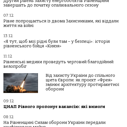
Другий рівень захисту енергооб’єктів Рівненщини
завершать до початку опалювального сезону
07:12
Рівне попрощається із двома Захисниками, які віддали
життя на війні
13:12
«Я тут, щоб мої рідні були там – у безпеці»: історія
рівненського бійця «Князя»
11:12
Рівненські медики проведуть черговий благодійний
велопробіг
Від захисту України до спільного
щита Європи: як проєкт «Фрея»
змінює архітектуру протиракетної
оборони
09:12
ЦНАП Рівного пропонує вакансію: які вимоги
08:12
На Рівненщині Силам оборони України передали