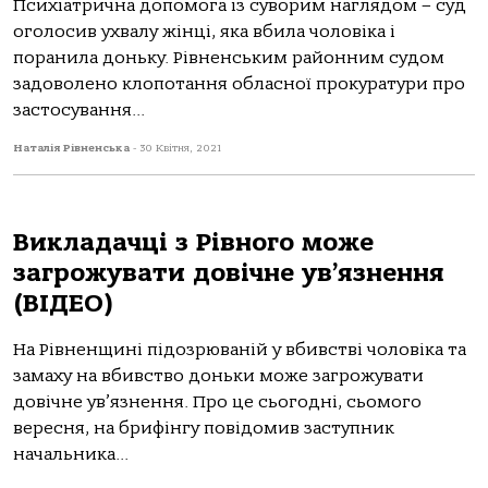
Психіатрична допомога із суворим наглядом – суд
оголосив ухвалу жінці, яка вбила чоловіка і
поранила доньку. Рівненським районним судом
задоволено клопотання обласної прокуратури про
застосування...
Наталія Рівненська
-
30 Квітня, 2021
Викладачці з Рівного може
загрожувати довічне ув’язнення
(ВІДЕО)
На Рівненщині підозрюваній у вбивстві чоловіка та
замаху на вбивство доньки може загрожувати
довічне ув’язнення. Про це сьогодні, сьомого
вересня, на брифінгу повідомив заступник
начальника...