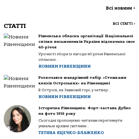
Всі новини
>
ВСІ СТАТТІ
>
СТАТТІ
Рівненська обласна організації Національної
спілки письменників України відзначила своє
40-річчя
Урочисті збори із нагоди 40-річчя Рівненської
обласної...
НОВИНИ РІВНЕНЩИНИ
Розпочався мандрівний табір «Стежками
князів Острозьких» на Рівненщині
В Острозі, на Замковій горі, у четвер...
НОВИНИ РІВНЕНЩИНИ
Історична Рівненщина: Форт-застава Дубно
на фото 1916 року
Сьогодні пропонуємо читачам переглянути
унікальні архівні світлини...
ТЕТЯНА ЯЦЕЧКО-БЛАЖЕНКО