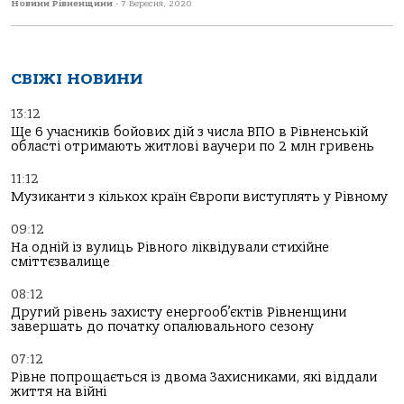
Новини Рівненщини
-
7 Вересня, 2020
СВІЖІ НОВИНИ
13:12
Ще 6 учасників бойових дій з числа ВПО в Рівненській
області отримають житлові ваучери по 2 млн гривень
11:12
Музиканти з кількох країн Європи виступлять у Рівному
09:12
На одній із вулиць Рівного ліквідували стихійне
сміттєзвалище
08:12
Другий рівень захисту енергооб’єктів Рівненщини
завершать до початку опалювального сезону
07:12
Рівне попрощається із двома Захисниками, які віддали
життя на війні