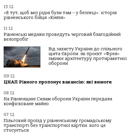
13:12
«Я тут, щоб мої рідні були там – у безпеці»: історія
рівненського бійця «Князя»
11:12
Рівненські медики проведуть черговий благодійний
велопробіг
Від захисту України до спільного
щита Європи: як проєкт «Фрея»
змінює архітектуру протиракетної
оборони
09:12
ЦНАП Рівного пропонує вакансію: які вимоги
08:12
На Рівненщині Силам оборони України передали
конфісковане майно
07:12
Пільговий проїзд у рівненському громадському
транспорті без транспортної картки: кого це
стосується