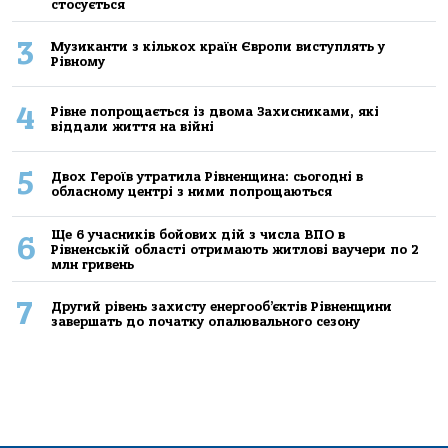
стосується
3
Музиканти з кількох країн Європи виступлять у
Рівному
4
Рівне попрощається із двома Захисниками, які
віддали життя на війні
5
Двох Героїв утратила Рівненщина: сьогодні в
обласному центрі з ними попрощаються
Ще 6 учасників бойових дій з числа ВПО в
6
Рівненській області отримають житлові ваучери по 2
млн гривень
7
Другий рівень захисту енергооб’єктів Рівненщини
завершать до початку опалювального сезону