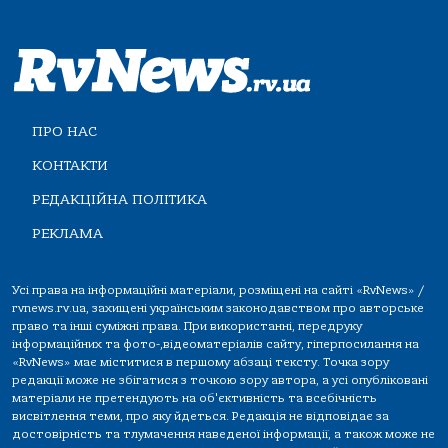
ПРО НАС
КОНТАКТИ
РЕДАКЦІЙНА ПОЛІТИКА
РЕКЛАМА
Усі права на інформаційні матеріали, розміщені на сайті «RvNews» /
rvnews.rv.ua, захищені українським законодавством про авторське
право та інші суміжні права. При використанні, передруку
інформаційних та фото-,відеоматеріалів сайту, гіперпосилання на
«RvNews» має міститися в першому абзаці тексту. Точка зору
редакції може не збігатися з точкою зору автора, а усі опубліковані
матеріали не претендують на об'єктивність та всебічність
висвітлення теми, про яку йдеться. Редакція не відповідає за
достовірність та тлумачення наведеної інформації, а також може не