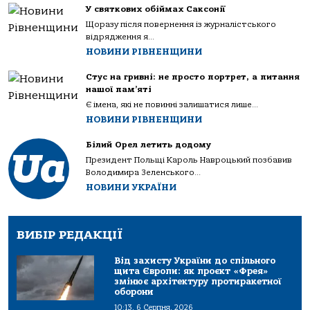
У святкових обіймах Саксонії
Щоразу після повернення із журналістського
відрядження я...
НОВИНИ РІВНЕНЩИНИ
Стус на гривні: не просто портрет, а питання
нашої пам’яті
Є імена, які не повинні залишатися лише...
НОВИНИ РІВНЕНЩИНИ
Білий Орел летить додому
Президент Польщі Кароль Навроцький позбавив
Володимира Зеленського...
НОВИНИ УКРАЇНИ
ВИБІР РЕДАКЦІЇ
Від захисту України до спільного
щита Європи: як проєкт «Фрея»
змінює архітектуру протиракетної
оборони
10:13, 6 Серпня, 2026