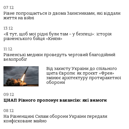
07:12
Рівне попрощається із двома Захисниками, які віддали
життя на війні
13:12
«Я тут, щоб мої рідні були там – у безпеці»: історія
рівненського бійця «Князя»
11:12
Рівненські медики проведуть черговий благодійний
велопробіг
Від захисту України до спільного
щита Європи: як проєкт «Фрея»
змінює архітектуру протиракетної
оборони
09:12
ЦНАП Рівного пропонує вакансію: які вимоги
08:12
На Рівненщині Силам оборони України передали
конфісковане майно