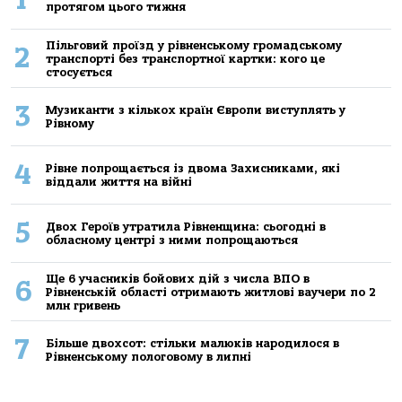
протягом цього тижня
Пільговий проїзд у рівненському громадському
2
транспорті без транспортної картки: кого це
стосується
3
Музиканти з кількох країн Європи виступлять у
Рівному
4
Рівне попрощається із двома Захисниками, які
віддали життя на війні
5
Двох Героїв утратила Рівненщина: сьогодні в
обласному центрі з ними попрощаються
Ще 6 учасників бойових дій з числа ВПО в
6
Рівненській області отримають житлові ваучери по 2
млн гривень
7
Більше двохсот: стільки малюків народилося в
Рівненському пологовому в липні