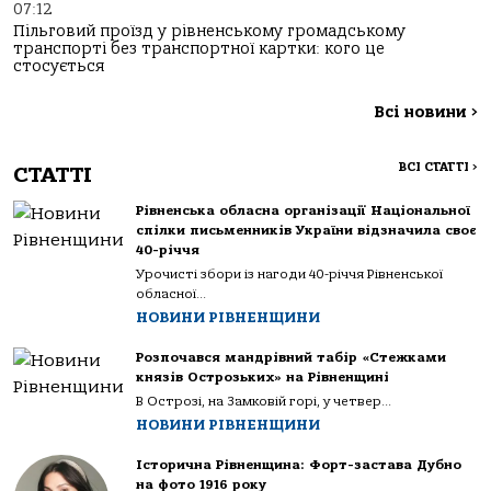
07:12
Пільговий проїзд у рівненському громадському
транспорті без транспортної картки: кого це
стосується
Всі новини
>
ВСІ СТАТТІ
>
СТАТТІ
Рівненська обласна організації Національної
спілки письменників України відзначила своє
40-річчя
Урочисті збори із нагоди 40-річчя Рівненської
обласної...
НОВИНИ РІВНЕНЩИНИ
Розпочався мандрівний табір «Стежками
князів Острозьких» на Рівненщині
В Острозі, на Замковій горі, у четвер...
НОВИНИ РІВНЕНЩИНИ
Історична Рівненщина: Форт-застава Дубно
на фото 1916 року