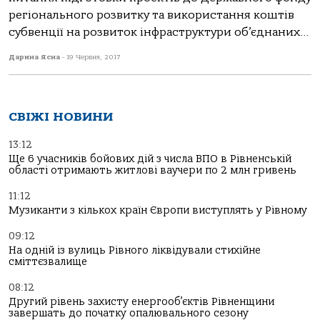
регіонального розвитку та використання коштів
субвенції на розвиток інфраструктури об’єднаних...
Дарина Ясна
-
19 Червня, 2017
СВІЖІ НОВИНИ
13:12
Ще 6 учасників бойових дій з числа ВПО в Рівненській
області отримають житлові ваучери по 2 млн гривень
11:12
Музиканти з кількох країн Європи виступлять у Рівному
09:12
На одній із вулиць Рівного ліквідували стихійне
сміттєзвалище
08:12
Другий рівень захисту енергооб’єктів Рівненщини
завершать до початку опалювального сезону