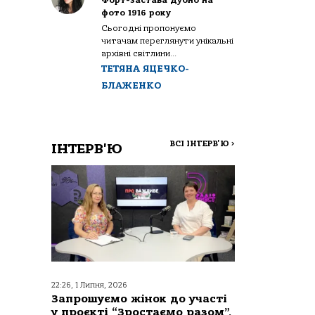
Форт-застава Дубно на
фото 1916 року
Сьогодні пропонуємо
читачам переглянути унікальні
архівні світлини...
ТЕТЯНА ЯЦЕЧКО-
БЛАЖЕНКО
ВСІ ІНТЕРВ'Ю
>
ІНТЕРВ'Ю
22:26, 1 Липня, 2026
Запрошуємо жінок до участі
у проєкті “Зростаємо разом”,