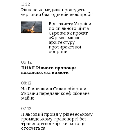
11:12
Рівненські медики проведуть
черговий благодійний велопробіг
Від захисту України
до спільного щита
Європи: як проєкт
«Фрея» змінює
архітектуру
протиракетної
оборони
09:12
ЦНАП Рівного пропонує
вакансію: які вимоги
08:12
На Рівненщині Силам оборони
України передали конфісковане
майно
07:12
Пільговий проїзд у рівненському
громадському транспорті без
транспортної картки: кого це
стосується