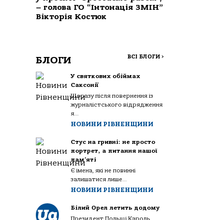
– голова ГО “Інтонація ЗМІН”
Вікторія Костюк
ВСІ БЛОГИ
>
БЛОГИ
У святкових обіймах
Саксонії
Щоразу після повернення із
журналістського відрядження
я...
НОВИНИ РІВНЕНЩИНИ
Стус на гривні: не просто
портрет, а питання нашої
пам’яті
Є імена, які не повинні
залишатися лише...
НОВИНИ РІВНЕНЩИНИ
Білий Орел летить додому
Президент Польщі Кароль