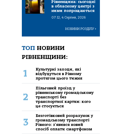
Рівненщина: сьогодні
в обласному центрі з
ними попрощаються
07:12, 4 Серпня, 2026
НОВИНИ РОЗДІЛУ
>
ТОП
НОВИНИ
РІВНЕНЩИНИ:
Культурні заходи, які
1
відбудуться в Рівному
протягом цього тижня
Пільговий проїзд у
рівненському громадському
2
транспорті без
транспортної картки: кого
це стосується
Безготівковий розрахунок у
3
громадському транспорті
Рівного: з'явився новий
спосіб оплати смартфоном