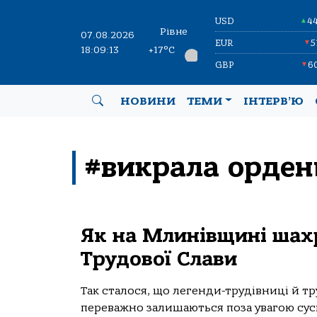
USD
4
▲
Рівне
07.08.2026
EUR
5
▼
18:09:13
+17°C
GBP
6
▼
НОВИНИ
ТЕМИ
ІНТЕРВ’Ю
#викрала орден
Як на Млинівщині шах
Трудової Слави
Так сталося, що легенди-трудівниці й т
переважно залишаються поза увагою сус