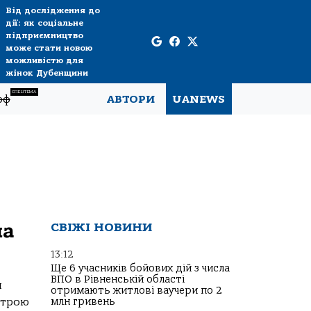
Від дослідження до
дії: як соціальне
підприємництво
може стати новою
можливістю для
жінок Дубенщини
СПЕЦТЕМА
рф
АВТОРИ
UANEWS
на
СВІЖІ НОВИНИ
13:12
Ще 6 учасників бойових дій з числа
ВПО в Рівненській області
я
отримають житлові ваучери по 2
строю
млн гривень