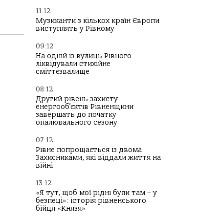
11:12
Музиканти з кількох країн Європи
виступлять у Рівному
09:12
На одній із вулиць Рівного
ліквідували стихійне
сміттєзвалище
08:12
Другий рівень захисту
енергооб’єктів Рівненщини
завершать до початку
опалювального сезону
07:12
Рівне попрощається із двома
Захисниками, які віддали життя на
війні
13:12
«Я тут, щоб мої рідні були там – у
безпеці»: історія рівненського
бійця «Князя»