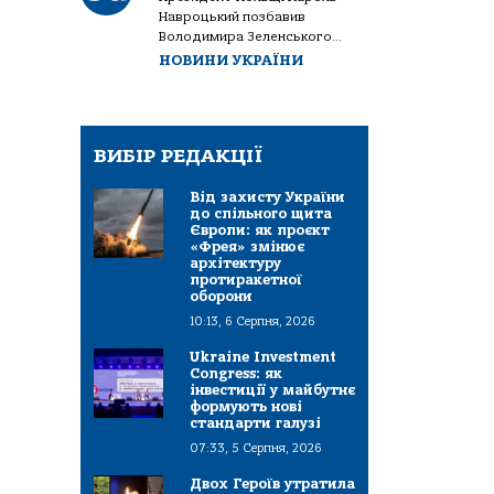
Навроцький позбавив
Володимира Зеленського...
НОВИНИ УКРАЇНИ
ВИБІР РЕДАКЦІЇ
Від захисту України
до спільного щита
Європи: як проєкт
«Фрея» змінює
архітектуру
протиракетної
оборони
10:13, 6 Серпня, 2026
Ukraine Investment
Congress: як
інвестиції у майбутнє
формують нові
стандарти галузі
07:33, 5 Серпня, 2026
Двох Героїв утратила