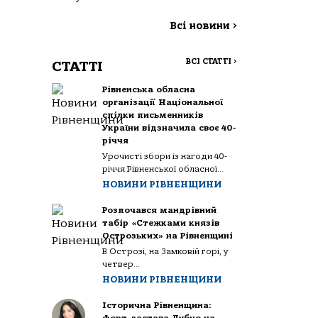
Всі новини
>
ВСІ СТАТТІ
>
СТАТТІ
Рівненська обласна
організації Національної
спілки письменників
України відзначила своє 40-
річчя
Урочисті збори із нагоди 40-
річчя Рівненської обласної...
НОВИНИ РІВНЕНЩИНИ
Розпочався мандрівний
табір «Стежками князів
Острозьких» на Рівненщині
В Острозі, на Замковій горі, у
четвер...
НОВИНИ РІВНЕНЩИНИ
Історична Рівненщина: