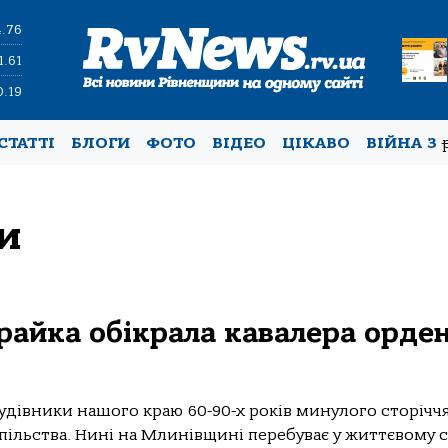
4.76
1.61
0.19
СТАТТІ
БЛОГИ
ФОТО
ВІДЕО
ЦІКАВО
ВІЙНА З
и
райка обікрала кавалера орде
рудівники нашого краю 60-90-х років минулого сторічч
пільства. Нині на Млинівщині перебуває у життєвому 