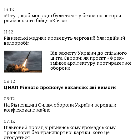
13:12
«Я тут, щоб мої рідні були там – у безпеці»: історія
рівненського бійця «Князя»
11:12
Рівненські медики проведуть черговий благодійний
велопробіг
Від захисту України до спільного
щита Європи: як проєкт «Фрея»
змінює архітектуру протиракетної
оборони
09:12
ЦНАП Рівного пропонує вакансію: які вимоги
08:12
На Рівненщині Силам оборони України передали
конфісковане майно
07:12
Пільговий проїзд у рівненському громадському
транспорті без транспортної картки: кого це
стосується