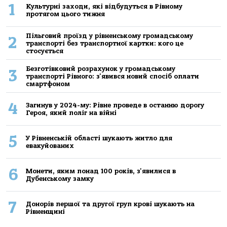
1
Культурні заходи, які відбудуться в Рівному
протягом цього тижня
Пільговий проїзд у рівненському громадському
2
транспорті без транспортної картки: кого це
стосується
Безготівковий розрахунок у громадському
3
транспорті Рівного: з'явився новий спосіб оплати
смартфоном
4
Загинув у 2024-му: Рівне проведе в останню дорогу
Героя, який поліг на війні
5
У Рівненській області шукають житло для
евакуйованих
6
Монети, яким понад 100 років, з'явилися в
Дубенському замку
7
Донорів першої та другої груп крові шукають на
Рівненщині