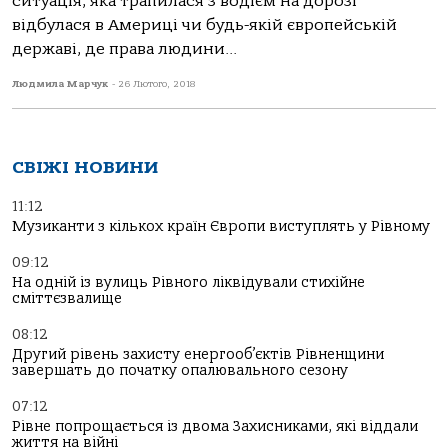
ситуація, яка трапилася з водієм на дорозі
відбулася в Америці чи будь-якій європейській
державі, де права людини...
Людмила Марчук
-
26 Лютого, 2018
СВІЖІ НОВИНИ
11:12
Музиканти з кількох країн Європи виступлять у Рівному
09:12
На одній із вулиць Рівного ліквідували стихійне
сміттєзвалище
08:12
Другий рівень захисту енергооб’єктів Рівненщини
завершать до початку опалювального сезону
07:12
Рівне попрощається із двома Захисниками, які віддали
життя на війні