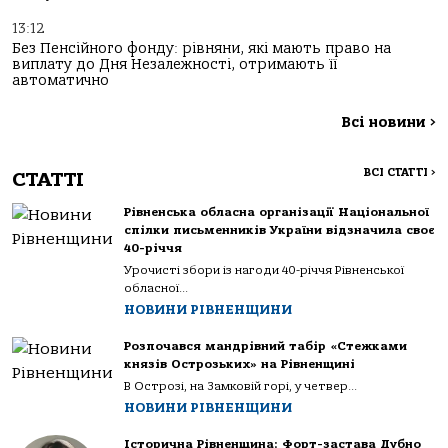
13:12
Без Пенсійного фонду: рівняни, які мають право на
виплату до Дня Незалежності, отримають її
автоматично
Всі новини
>
ВСІ СТАТТІ
>
СТАТТІ
Рівненська обласна організації Національної
спілки письменників України відзначила своє
40-річчя
Урочисті збори із нагоди 40-річчя Рівненської
обласної...
НОВИНИ РІВНЕНЩИНИ
Розпочався мандрівний табір «Стежками
князів Острозьких» на Рівненщині
В Острозі, на Замковій горі, у четвер...
НОВИНИ РІВНЕНЩИНИ
Історична Рівненщина: Форт-застава Дубно