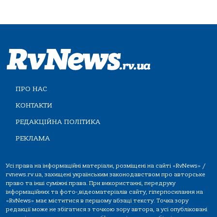
ПРО НАС
КОНТАКТИ
РЕДАКЦІЙНА ПОЛІТИКА
РЕКЛАМА
Усі права на інформаційні матеріали, розміщені на сайті «RvNews» /
rvnews.rv.ua, захищені українським законодавством про авторське
право та інші суміжні права. При використанні, передруку
інформаційних та фото-,відеоматеріалів сайту, гіперпосилання на
«RvNews» має міститися в першому абзаці тексту. Точка зору
редакції може не збігатися з точкою зору автора, а усі опубліковані