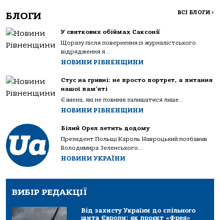
ВСІ БЛОГИ
>
БЛОГИ
У святкових обіймах Саксонії
Щоразу після повернення із журналістського
відрядження я...
НОВИНИ РІВНЕНЩИНИ
Стус на гривні: не просто портрет, а питання
нашої пам’яті
Є імена, які не повинні залишатися лише...
НОВИНИ РІВНЕНЩИНИ
Білий Орел летить додому
Президент Польщі Кароль Навроцький позбавив
Володимира Зеленського...
НОВИНИ УКРАЇНИ
ВИБІР РЕДАКЦІЇ
Від захисту України до спільного
щита Європи: як проєкт «Фрея»