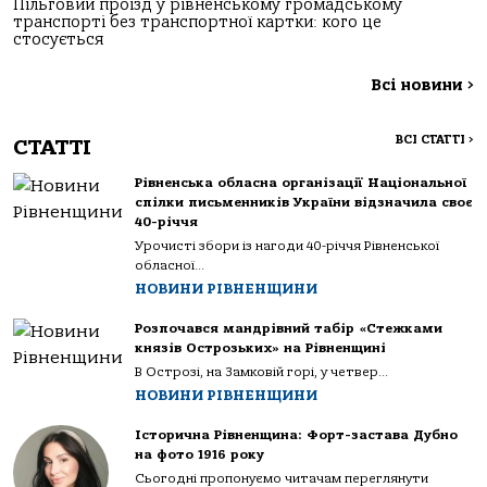
Пільговий проїзд у рівненському громадському
транспорті без транспортної картки: кого це
стосується
Всі новини
>
ВСІ СТАТТІ
>
СТАТТІ
Рівненська обласна організації Національної
спілки письменників України відзначила своє
40-річчя
Урочисті збори із нагоди 40-річчя Рівненської
обласної...
НОВИНИ РІВНЕНЩИНИ
Розпочався мандрівний табір «Стежками
князів Острозьких» на Рівненщині
В Острозі, на Замковій горі, у четвер...
НОВИНИ РІВНЕНЩИНИ
Історична Рівненщина: Форт-застава Дубно
на фото 1916 року
Сьогодні пропонуємо читачам переглянути