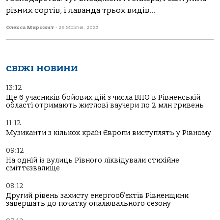
різних сортів, і лаванда трьох видів...
Олекса Мирожит
-
26 Жовтня, 2023
СВІЖІ НОВИНИ
13:12
Ще 6 учасників бойових дій з числа ВПО в Рівненській
області отримають житлові ваучери по 2 млн гривень
11:12
Музиканти з кількох країн Європи виступлять у Рівному
09:12
На одній із вулиць Рівного ліквідували стихійне
сміттєзвалище
08:12
Другий рівень захисту енергооб’єктів Рівненщини
завершать до початку опалювального сезону