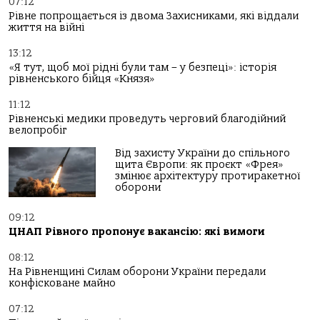
07:12
Рівне попрощається із двома Захисниками, які віддали
життя на війні
13:12
«Я тут, щоб мої рідні були там – у безпеці»: історія
рівненського бійця «Князя»
11:12
Рівненські медики проведуть черговий благодійний
велопробіг
Від захисту України до спільного
щита Європи: як проєкт «Фрея»
змінює архітектуру протиракетної
оборони
09:12
ЦНАП Рівного пропонує вакансію: які вимоги
08:12
На Рівненщині Силам оборони України передали
конфісковане майно
07:12