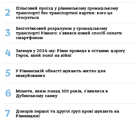
Пільговий проїзд у рівненському громадському
2
транспорті без транспортної картки: кого це
стосується
Безготівковий розрахунок у громадському
3
транспорті Рівного: з'явився новий спосіб оплати
смартфоном
4
Загинув у 2024-му: Рівне проведе в останню дорогу
Героя, який поліг на війні
5
У Рівненській області шукають житло для
евакуйованих
6
Монети, яким понад 100 років, з'явилися в
Дубенському замку
7
Донорів першої та другої груп крові шукають на
Рівненщині