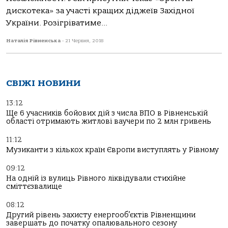
дискотека» за участі кращих діджеїв Західної
України. Розігріватиме...
Наталія Рівненська
-
21 Червня, 2018
СВІЖІ НОВИНИ
13:12
Ще 6 учасників бойових дій з числа ВПО в Рівненській
області отримають житлові ваучери по 2 млн гривень
11:12
Музиканти з кількох країн Європи виступлять у Рівному
09:12
На одній із вулиць Рівного ліквідували стихійне
сміттєзвалище
08:12
Другий рівень захисту енергооб’єктів Рівненщини
завершать до початку опалювального сезону