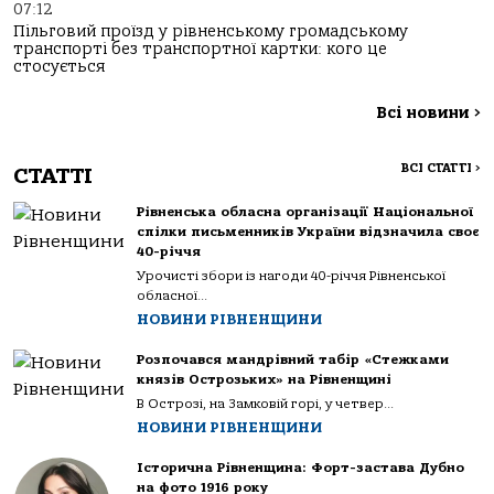
07:12
Пільговий проїзд у рівненському громадському
транспорті без транспортної картки: кого це
стосується
Всі новини
>
ВСІ СТАТТІ
>
СТАТТІ
Рівненська обласна організації Національної
спілки письменників України відзначила своє
40-річчя
Урочисті збори із нагоди 40-річчя Рівненської
обласної...
НОВИНИ РІВНЕНЩИНИ
Розпочався мандрівний табір «Стежками
князів Острозьких» на Рівненщині
В Острозі, на Замковій горі, у четвер...
НОВИНИ РІВНЕНЩИНИ
Історична Рівненщина: Форт-застава Дубно
на фото 1916 року