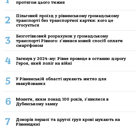
протягом цього тижня
Пільговий проїзд у рівненському громадському
2
транспорті без транспортної картки: кого це
стосується
Безготівковий розрахунок у громадському
3
транспорті Рівного: з'явився новий спосіб оплати
смартфоном
4
Загинув у 2024-му: Рівне проведе в останню дорогу
Героя, який поліг на війні
5
У Рівненській області шукають житло для
евакуйованих
6
Монети, яким понад 100 років, з'явилися в
Дубенському замку
7
Донорів першої та другої груп крові шукають на
Рівненщині