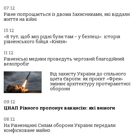
07:12
Рівне попрощається із двома Захисниками, які віддали
життя на війні
13:12
«Я тут, щоб мої рідні були там – у безпеці»: історія
рівненського бійця «Князя»
11:12
Рівненські медики проведуть черговий благодійний
велопробіг
Від захисту України до спільного
щита Європи: як проєкт «Фрея»
змінює архітектуру протиракетної
оборони
09:12
ЦНАП Рівного пропонує вакансію: які вимоги
08:12
На Рівненщині Силам оборони України передали
конфісковане майно