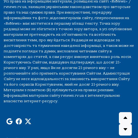
Усі права на інформаційні матеріали, розміщені на сайті «RvNews» /
rvnews.rv.ua, захищені українським законодавством про авторське
право та інші суміжні права. При використанні, передруку
інформаційних та фото-,відеоматеріалів сайту, гіперпосилання на
«RvNews» має міститися в першому абзаці тексту. Точка зору
редакції може не збігатися з точкою зору автора, а усі опубліковані
матеріали не претендують на об'єктивність та всебічність
висвітлення теми, про яку йдеться. Редакція не відповідає за
достовірність та тлумачення наведеної інформації, а також може не
поділяти погляди та думки, висловлені читачами сайту в
коментарях до статей, а сам ресурс виконує винятково роль носія.
Користуючись Сайтом, відвідувач підтверджує, що досяг 21-
річного віку. У разі, якщо Ви не досягли 21-річного віку — не
розпочинайте або припиніть користування Сайтом. Адміністрація
Сайту не несе відповідальності за законність використання Сайту
та його сервісів Користувачем, який не досяг 21-річного віку.
Матеріали з поміткою (R) публікуються на правах реклами.
Інформаційні матеріали сайту rvnews.rv.ua є інтелектуальною
власністю інтернет-ресурсу.