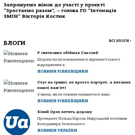
Запрошуємо жінок до участі у проєкті
“Зростаємо разом”, – голова ГО “Інтонація
ЗМІН” Вікторія Костюк
ВСІ БЛОГИ
>
БЛОГИ
У святкових обіймах Саксонії
Щоразу після повернення із журналістського
відрядження я...
НОВИНИ РІВНЕНЩИНИ
Стус на гривні: не просто портрет, а питання
нашої пам’яті
Є імена, які не повинні залишатися лише...
НОВИНИ РІВНЕНЩИНИ
Білий Орел летить додому
Президент Польщі Кароль Навроцький позбавив
Володимира Зеленського...
НОВИНИ УКРАЇНИ