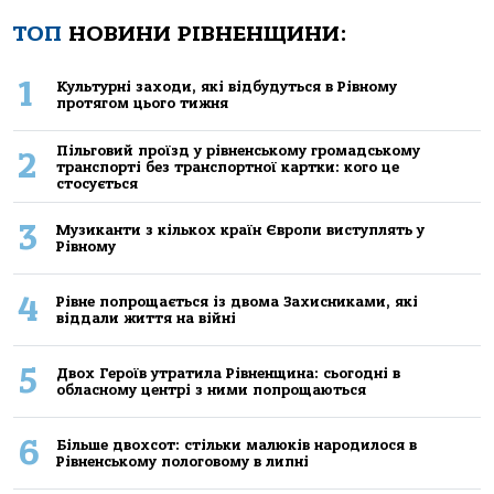
ТОП
НОВИНИ РІВНЕНЩИНИ:
1
Культурні заходи, які відбудуться в Рівному
протягом цього тижня
Пільговий проїзд у рівненському громадському
2
транспорті без транспортної картки: кого це
стосується
3
Музиканти з кількох країн Європи виступлять у
Рівному
4
Рівне попрощається із двома Захисниками, які
віддали життя на війні
5
Двох Героїв утратила Рівненщина: сьогодні в
обласному центрі з ними попрощаються
6
Більше двохсот: стільки малюків народилося в
Рівненському пологовому в липні