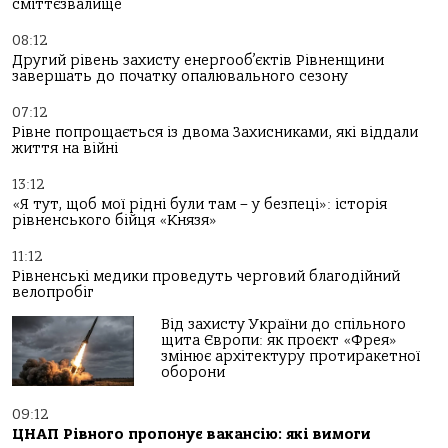
сміттєзвалище
08:12
Другий рівень захисту енергооб’єктів Рівненщини
завершать до початку опалювального сезону
07:12
Рівне попрощається із двома Захисниками, які віддали
життя на війні
13:12
«Я тут, щоб мої рідні були там – у безпеці»: історія
рівненського бійця «Князя»
11:12
Рівненські медики проведуть черговий благодійний
велопробіг
Від захисту України до спільного
щита Європи: як проєкт «Фрея»
змінює архітектуру протиракетної
оборони
09:12
ЦНАП Рівного пропонує вакансію: які вимоги