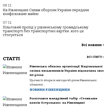
08:12
На Рівненщині Силам оборони України передали
конфісковане майно
07:12
Пільговий проїзд у рівненському громадському
транспорті без транспортної картки: кого це
стосується
Всі новини
>
ВСІ СТАТТІ
>
СТАТТІ
Рівненська обласна організації Національної
спілки письменників України відзначила своє
40-річчя
Урочисті збори із нагоди 40-річчя Рівненської
обласної...
НОВИНИ РІВНЕНЩИНИ
Розпочався мандрівний табір «Стежками
князів Острозьких» на Рівненщині