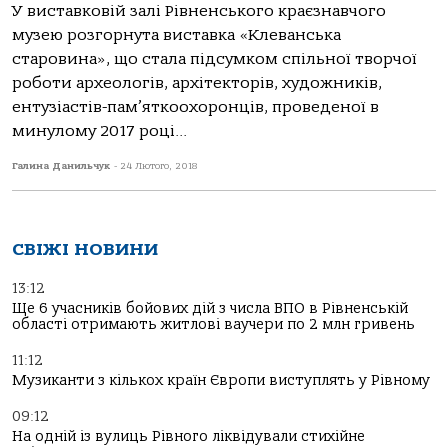
У виставковій залі Рівненського краєзнавчого
музею розгорнута виставка «Клеванська
старовина», що стала підсумком спільної творчої
роботи археологів, архітекторів, художників,
ентузіастів-пам’яткоохоронців, проведеної в
минулому 2017 році...
Галина Данильчук
-
24 Лютого, 2018
СВІЖІ НОВИНИ
13:12
Ще 6 учасників бойових дій з числа ВПО в Рівненській
області отримають житлові ваучери по 2 млн гривень
11:12
Музиканти з кількох країн Європи виступлять у Рівному
09:12
На одній із вулиць Рівного ліквідували стихійне