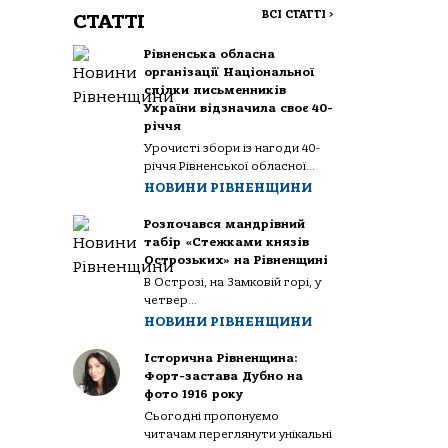
ВСІ СТАТТІ
>
СТАТТІ
Рівненська обласна
організації Національної
спілки письменників
України відзначила своє 40-
річчя
Урочисті збори із нагоди 40-
річчя Рівненської обласної...
НОВИНИ РІВНЕНЩИНИ
Розпочався мандрівний
табір «Стежками князів
Острозьких» на Рівненщині
В Острозі, на Замковій горі, у
четвер...
НОВИНИ РІВНЕНЩИНИ
Історична Рівненщина:
Форт-застава Дубно на
фото 1916 року
Сьогодні пропонуємо
читачам переглянути унікальні