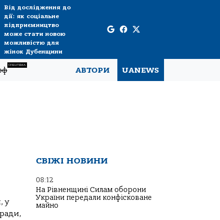
Від дослідження до
дії: як соціальне
підприємництво
може стати новою
можливістю для
жінок Дубенщини
СПЕЦТЕМА
рф
АВТОРИ
UANEWS
СВІЖІ НОВИНИ
08:12
На Рівненщині Силам оборони
України передали конфісковане
, у
майно
лради,