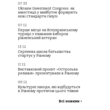
07:33
Ukraine Investment Congress: як
інвестиції у майбутнє формують
нові стандарти галузі
07:12
Перше місце на Всеукраїнському
турнірі з плавання виборов
рівненський ветеран
13:12
Серпнева школа батьківства
стартує у Рівному
11:12
Виставковий проєкт «Острозька
реліквія» презентували в Рівному
09:12
Культурні заходи, які відбудуться
в Рівному протягом цього тижня
Всі новини
>