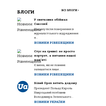
ВСІ БЛОГИ
>
БЛОГИ
У святкових обіймах
Саксонії
Щоразу після повернення із
журналістського відрядження
я...
НОВИНИ РІВНЕНЩИНИ
Стус на гривні: не просто
портрет, а питання нашої
пам’яті
Є імена, які не повинні
залишатися лише...
НОВИНИ РІВНЕНЩИНИ
Білий Орел летить додому
Президент Польщі Кароль
Навроцький позбавив
Володимира Зеленського...
НОВИНИ УКРАЇНИ