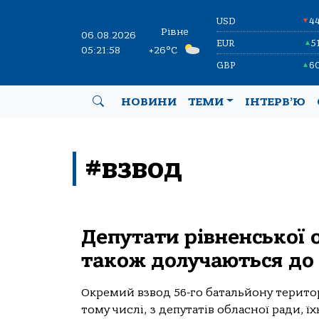
USD
4
▼
Рівне
06.08.2026
EUR
5
▲
05:21:58
+26°C
GBP
6
▲
НОВИНИ
ТЕМИ
ІНТЕРВ’Ю
#взвод
Депутати рівненської 
також долучаються до
Окремий взвод 56-го батальйону терито
тому числі, з депутатів обласної ради, ї