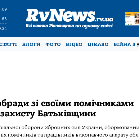
4.69
1.63
0.24
СТАТТІ
БЛОГИ
ФОТО
ВІДЕО
ЦІКАВО
ВІЙНА З
обради зі своїми помічниками
 захисту Батьківщини
ріальної оборони Збройних сил України, сформований
хніх помічників та працівників виконавчого апарату об