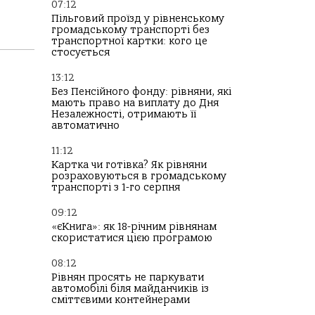
07:12
Пільговий проїзд у рівненському
громадському транспорті без
транспортної картки: кого це
стосується
13:12
Без Пенсійного фонду: рівняни, які
мають право на виплату до Дня
Незалежності, отримають її
автоматично
11:12
Картка чи готівка? Як рівняни
розраховуються в громадському
транспорті з 1-го серпня
09:12
«єКнига»: як 18-річним рівнянам
скористатися цією програмою
08:12
Рівнян просять не паркувати
автомобілі біля майданчиків із
сміттєвими контейнерами