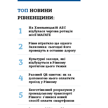
ТОП
НОВИНИ
РІВНЕНЩИНИ:
На Хмельницькій АЕС
1
відбулася чергова ротація
місії МАГАТЕ
Рівне втратило ще одного
2
Захисника: сьогодні його
проведуть в останню дорогу
Культурні заходи, які
3
відбудуться в Рівному
протягом цього тижня
Разовий QR-квиток: як за
4
допомогою нього оплатити
проїзд у Рівному
Безготівковий розрахунок у
5
громадському транспорті
Рівного: з'явився новий
спосіб оплати смартфоном