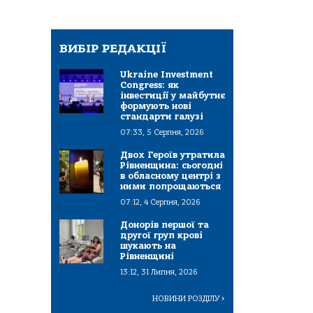
ВИБІР РЕДАКЦІЇ
Ukraine Investment
Congress: як
інвестиції у майбутнє
формують нові
стандарти галузі
07:33, 5 Серпня, 2026
Двох Героїв утратила
Рівненщина: сьогодні
в обласному центрі з
ними попрощаються
07:12, 4 Серпня, 2026
Донорів першої та
другої груп крові
шукають на
Рівненщині
13:12, 31 Липня, 2026
НОВИНИ РОЗДІЛУ
>