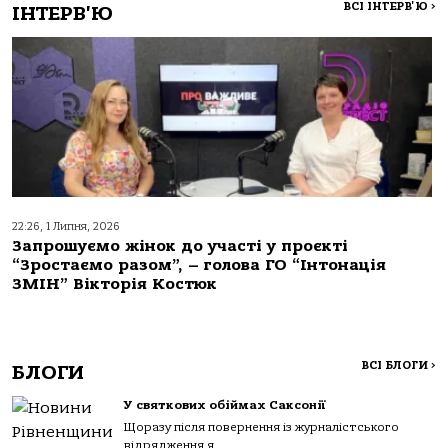
ВСІ ІНТЕРВ'Ю
>
ІНТЕРВ'Ю
22:26, 1 Липня, 2026
Запрошуємо жінок до участі у проєкті
“Зростаємо разом”, – голова ГО “Інтонація
ЗМІН” Вікторія Костюк
ВСІ БЛОГИ
>
БЛОГИ
У святкових обіймах Саксонії
Щоразу після повернення із журналістського
відрядження я...