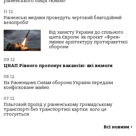
рівненського бійця «Князя»
11:12
Рівненські медики проведуть черговий благодійний
велопробіг
Від захисту України до спільного
щита Європи: як проєкт «Фрея»
змінює архітектуру протиракетної
оборони
09:12
ЦНАП Рівного пропонує вакансію: які вимоги
08:12
На Рівненщині Силам оборони України передали
конфісковане майно
07:12
Пільговий проїзд у рівненському громадському
транспорті без транспортної картки: кого це
стосується
Всі новини
>