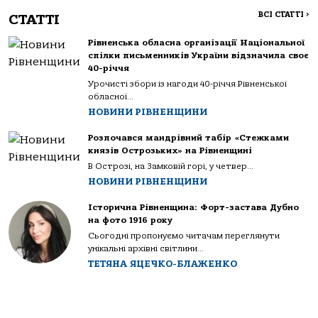
ВСІ СТАТТІ
>
СТАТТІ
Рівненська обласна організації Національної
спілки письменників України відзначила своє
40-річчя
Урочисті збори із нагоди 40-річчя Рівненської
обласної...
НОВИНИ РІВНЕНЩИНИ
Розпочався мандрівний табір «Стежками
князів Острозьких» на Рівненщині
В Острозі, на Замковій горі, у четвер...
НОВИНИ РІВНЕНЩИНИ
Історична Рівненщина: Форт-застава Дубно
на фото 1916 року
Сьогодні пропонуємо читачам переглянути
унікальні архівні світлини...
ТЕТЯНА ЯЦЕЧКО-БЛАЖЕНКО