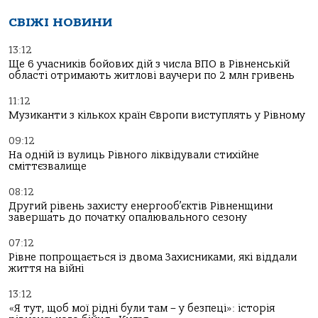
СВІЖІ НОВИНИ
13:12
Ще 6 учасників бойових дій з числа ВПО в Рівненській
області отримають житлові ваучери по 2 млн гривень
11:12
Музиканти з кількох країн Європи виступлять у Рівному
09:12
На одній із вулиць Рівного ліквідували стихійне
сміттєзвалище
08:12
Другий рівень захисту енергооб’єктів Рівненщини
завершать до початку опалювального сезону
07:12
Рівне попрощається із двома Захисниками, які віддали
життя на війні
13:12
«Я тут, щоб мої рідні були там – у безпеці»: історія