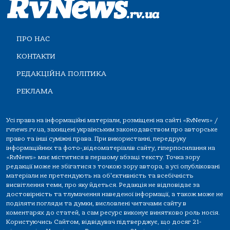
ПРО НАС
КОНТАКТИ
РЕДАКЦІЙНА ПОЛІТИКА
РЕКЛАМА
Усі права на інформаційні матеріали, розміщені на сайті «RvNews» /
rvnews.rv.ua, захищені українським законодавством про авторське
право та інші суміжні права. При використанні, передруку
інформаційних та фото-,відеоматеріалів сайту, гіперпосилання на
«RvNews» має міститися в першому абзаці тексту. Точка зору
редакції може не збігатися з точкою зору автора, а усі опубліковані
матеріали не претендують на об'єктивність та всебічність
висвітлення теми, про яку йдеться. Редакція не відповідає за
достовірність та тлумачення наведеної інформації, а також може не
поділяти погляди та думки, висловлені читачами сайту в
коментарях до статей, а сам ресурс виконує винятково роль носія.
Користуючись Сайтом, відвідувач підтверджує, що досяг 21-