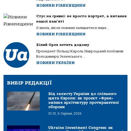
НОВИНИ РІВНЕНЩИНИ
Стус на гривні: не просто портрет, а питання
нашої пам’яті
Є імена, які не повинні залишатися лише...
НОВИНИ РІВНЕНЩИНИ
Білий Орел летить додому
Президент Польщі Кароль Навроцький позбавив
Володимира Зеленського...
НОВИНИ УКРАЇНИ
ВИБІР РЕДАКЦІЇ
Від захисту України до спільного
щита Європи: як проєкт «Фрея»
змінює архітектуру протиракетної
оборони
10:13, 6 Серпня, 2026
Ukraine Investment Congress: як