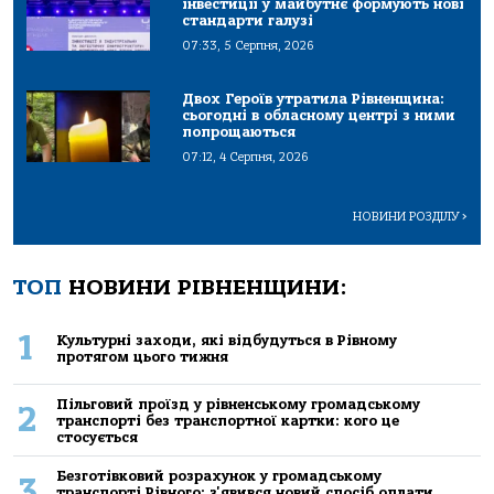
інвестиції у майбутнє формують нові
стандарти галузі
07:33, 5 Серпня, 2026
Двох Героїв утратила Рівненщина:
сьогодні в обласному центрі з ними
попрощаються
07:12, 4 Серпня, 2026
НОВИНИ РОЗДІЛУ
>
ТОП
НОВИНИ РІВНЕНЩИНИ:
1
Культурні заходи, які відбудуться в Рівному
протягом цього тижня
Пільговий проїзд у рівненському громадському
2
транспорті без транспортної картки: кого це
стосується
Безготівковий розрахунок у громадському
3
транспорті Рівного: з'явився новий спосіб оплати