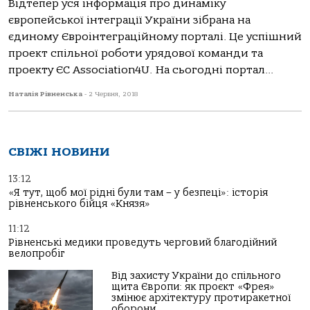
Відтепер уся інформація про динаміку
європейської інтеграції України зібрана на
єдиному Євроінтеграційному порталі. Це успішний
проект спільної роботи урядової команди та
проекту ЄС Association4U. На сьогодні портал...
Наталія Рівненська
-
2 Червня, 2018
СВІЖІ НОВИНИ
13:12
«Я тут, щоб мої рідні були там – у безпеці»: історія
рівненського бійця «Князя»
11:12
Рівненські медики проведуть черговий благодійний
велопробіг
Від захисту України до спільного
щита Європи: як проєкт «Фрея»
змінює архітектуру протиракетної
оборони