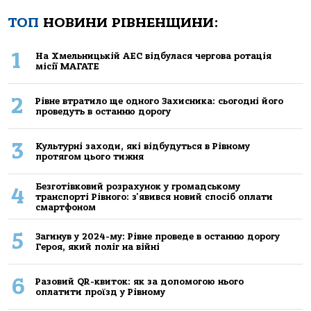
ТОП
НОВИНИ РІВНЕНЩИНИ:
1
На Хмельницькій АЕС відбулася чергова ротація
місії МАГАТЕ
2
Рівне втратило ще одного Захисника: сьогодні його
проведуть в останню дорогу
3
Культурні заходи, які відбудуться в Рівному
протягом цього тижня
Безготівковий розрахунок у громадському
4
транспорті Рівного: з'явився новий спосіб оплати
смартфоном
5
Загинув у 2024-му: Рівне проведе в останню дорогу
Героя, який поліг на війні
6
Разовий QR-квиток: як за допомогою нього
оплатити проїзд у Рівному