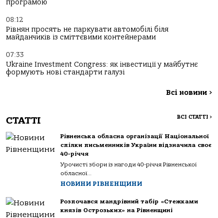
програмою
08:12
Рівнян просять не паркувати автомобілі біля
майданчиків із сміттєвими контейнерами
07:33
Ukraine Investment Congress: як інвестиції у майбутнє
формують нові стандарти галузі
Всі новини
>
ВСІ СТАТТІ
>
СТАТТІ
Рівненська обласна організації Національної
спілки письменників України відзначила своє
40-річчя
Урочисті збори із нагоди 40-річчя Рівненської
обласної...
НОВИНИ РІВНЕНЩИНИ
Розпочався мандрівний табір «Стежками
князів Острозьких» на Рівненщині