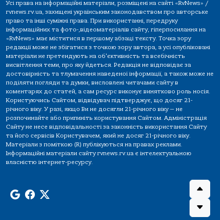
Усі права на інформаційні матеріали, розміщені на сайті «RvNews» /
rvnews.rv.ua, захищені українським законодавством про авторське
право та інші суміжні права. При використанні, передруку
інформаційних та фото-,відеоматеріалів сайту, гіперпосилання на
«RvNews» має міститися в першому абзаці тексту. Точка зору
редакції може не збігатися з точкою зору автора, а усі опубліковані
матеріали не претендують на об'єктивність та всебічність
висвітлення теми, про яку йдеться. Редакція не відповідає за
достовірність та тлумачення наведеної інформації, а також може не
поділяти погляди та думки, висловлені читачами сайту в
коментарях до статей, а сам ресурс виконує винятково роль носія.
Користуючись Сайтом, відвідувач підтверджує, що досяг 21-
річного віку. У разі, якщо Ви не досягли 21-річного віку — не
розпочинайте або припиніть користування Сайтом. Адміністрація
Сайту не несе відповідальності за законність використання Сайту
та його сервісів Користувачем, який не досяг 21-річного віку.
Матеріали з поміткою (R) публікуються на правах реклами.
Інформаційні матеріали сайту rvnews.rv.ua є інтелектуальною
власністю інтернет-ресурсу.