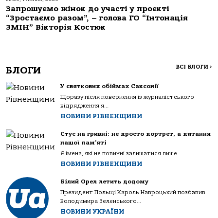
Запрошуємо жінок до участі у проєкті
“Зростаємо разом”, – голова ГО “Інтонація
ЗМІН” Вікторія Костюк
ВСІ БЛОГИ
>
БЛОГИ
У святкових обіймах Саксонії
Щоразу після повернення із журналістського
відрядження я...
НОВИНИ РІВНЕНЩИНИ
Стус на гривні: не просто портрет, а питання
нашої пам’яті
Є імена, які не повинні залишатися лише...
НОВИНИ РІВНЕНЩИНИ
Білий Орел летить додому
Президент Польщі Кароль Навроцький позбавив
Володимира Зеленського...
НОВИНИ УКРАЇНИ