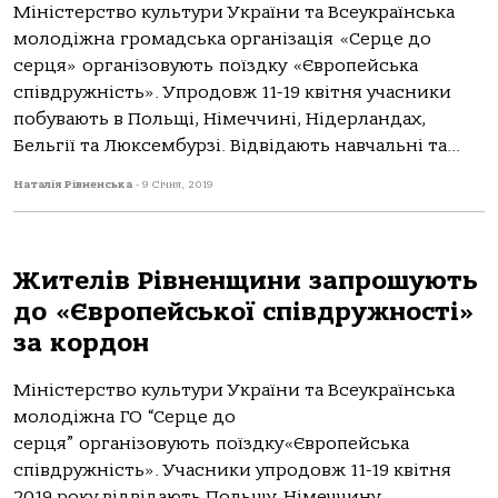
Міністерство культури України та Всеукраїнська
молодіжна громадська організація «Серце до
серця» організовують поїздку «Європейська
співдружність». Упродовж 11-19 квітня учасники
побувають в Польщі, Німеччині, Нідерландах,
Бельгії та Люксембурзі. Відвідають навчальні та...
Наталія Рівненська
-
9 Січня, 2019
Жителів Рівненщини запрошують
до «Європейської співдружності»
за кордон
Міністерство культури України та Всеукраїнська
молодіжна ГО “Серце до
серця” організовують поїздку«Європейська
співдружність». Учасники упродовж 11-19 квітня
2019 року відвідають Польщу, Німеччину,