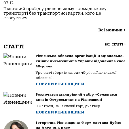
07:12
Пільговий проїзд у рівненському громадському
транспорті без транспортної картки: кого це
стосується
Всі новини
>
ВСІ СТАТТІ
>
СТАТТІ
Рівненська обласна організації Національної
спілки письменників України відзначила своє
40-річчя
Урочисті збори із нагоди 40-річчя Рівненської
обласної...
НОВИНИ РІВНЕНЩИНИ
Розпочався мандрівний табір «Стежками
князів Острозьких» на Рівненщині
В Острозі, на Замковій горі, у четвер...
НОВИНИ РІВНЕНЩИНИ
Історична Рівненщина: Форт-застава Дубно
на фото 1916 року