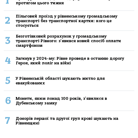
1
протягом цього тижня
Пільговий проїзд у рівненському громадському
2
транспорті без транспортної картки: кого це
стосується
Безготівковий розрахунок у громадському
3
транспорті Рівного: з'явився новий спосіб оплати
смартфоном
4
Загинув у 2024-му: Рівне проведе в останню дорогу
Героя, який поліг на війні
5
У Рівненській області шукають житло для
евакуйованих
6
Монети, яким понад 100 років, з'явилися в
Дубенському замку
7
Донорів першої та другої груп крові шукають на
Рівненщині