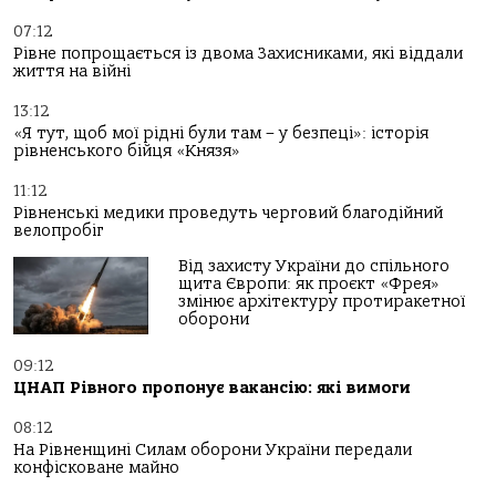
07:12
Рівне попрощається із двома Захисниками, які віддали
життя на війні
13:12
«Я тут, щоб мої рідні були там – у безпеці»: історія
рівненського бійця «Князя»
11:12
Рівненські медики проведуть черговий благодійний
велопробіг
Від захисту України до спільного
щита Європи: як проєкт «Фрея»
змінює архітектуру протиракетної
оборони
09:12
ЦНАП Рівного пропонує вакансію: які вимоги
08:12
На Рівненщині Силам оборони України передали
конфісковане майно