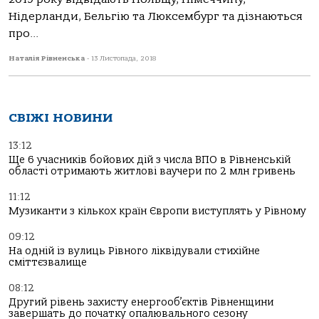
Нідерланди, Бельгію та Люксембург та дізнаються
про...
Наталія Рівненська
-
13 Листопада, 2018
СВІЖІ НОВИНИ
13:12
Ще 6 учасників бойових дій з числа ВПО в Рівненській
області отримають житлові ваучери по 2 млн гривень
11:12
Музиканти з кількох країн Європи виступлять у Рівному
09:12
На одній із вулиць Рівного ліквідували стихійне
сміттєзвалище
08:12
Другий рівень захисту енергооб’єктів Рівненщини
завершать до початку опалювального сезону