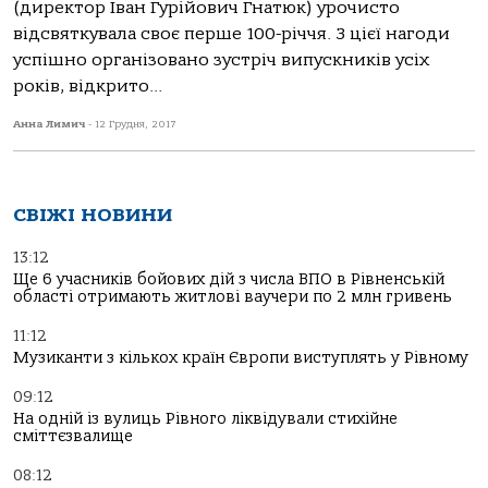
(директор Іван Гурійович Гнатюк) урочисто
відсвяткувала своє перше 100-річчя. З цієї нагоди
успішно організовано зустріч випускників усіх
років, відкрито...
Анна Лимич
-
12 Грудня, 2017
СВІЖІ НОВИНИ
13:12
Ще 6 учасників бойових дій з числа ВПО в Рівненській
області отримають житлові ваучери по 2 млн гривень
11:12
Музиканти з кількох країн Європи виступлять у Рівному
09:12
На одній із вулиць Рівного ліквідували стихійне
сміттєзвалище
08:12