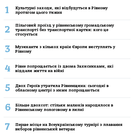
1
Культурні заходи, які відбудуться в Рівному
протягом цього тижня
Пільговий проїзд у рівненському громадському
2
транспорті без транспортної картки: кого це
стосується
3
Музиканти з кількох країн Європи виступлять у
Рівному
4
Рівне попрощається із двома Захисниками, які
віддали життя на війні
5
Двох Героїв утратила Рівненщина: сьогодні в
обласному центрі з ними попрощаються
6
Більше двохсот: стільки малюків народилося в
Рівненському пологовому в липні
7
Перше місце на Всеукраїнському турнірі з плавання
виборов рівненський ветеран