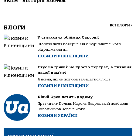
ЗМІН” Вікторія Костюк
ВСІ БЛОГИ
>
БЛОГИ
У святкових обіймах Саксонії
Щоразу після повернення із журналістського
відрядження я...
НОВИНИ РІВНЕНЩИНИ
Стус на гривні: не просто портрет, а питання
нашої пам’яті
Є імена, які не повинні залишатися лише...
НОВИНИ РІВНЕНЩИНИ
Білий Орел летить додому
Президент Польщі Кароль Навроцький позбавив
Володимира Зеленського...
НОВИНИ УКРАЇНИ