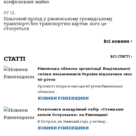
конфісковане майно
07:12
Пільговий проїзд у рівненському громадському
транспорті без транспортної картки: кого це
стосується
Всі новини
>
ВСІ СТАТТІ
>
СТАТТІ
Рівненська обласна організації Національної
спілки письменників України відзначила своє
40-річчя
Урочисті збори із нагоди 40-річчя Рівненської
обласної...
НОВИНИ РІВНЕНЩИНИ
Розпочався мандрівний табір «Стежками
князів Острозьких» на Рівненщині
В Острозі, на Замковій горі, у четвер...
НОВИНИ РІВНЕНЩИНИ