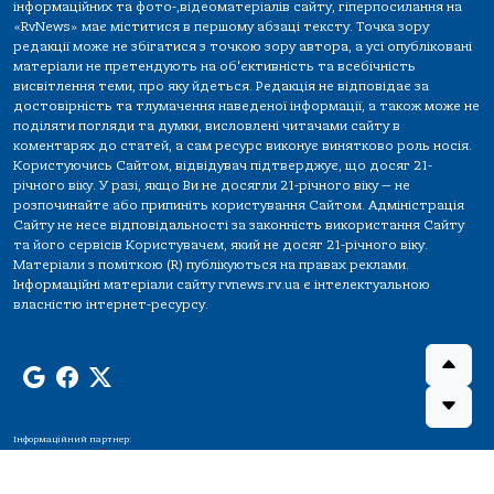
інформаційних та фото-,відеоматеріалів сайту, гіперпосилання на
«RvNews» має міститися в першому абзаці тексту. Точка зору
редакції може не збігатися з точкою зору автора, а усі опубліковані
матеріали не претендують на об'єктивність та всебічність
висвітлення теми, про яку йдеться. Редакція не відповідає за
достовірність та тлумачення наведеної інформації, а також може не
поділяти погляди та думки, висловлені читачами сайту в
коментарях до статей, а сам ресурс виконує винятково роль носія.
Користуючись Сайтом, відвідувач підтверджує, що досяг 21-
річного віку. У разі, якщо Ви не досягли 21-річного віку — не
розпочинайте або припиніть користування Сайтом. Адміністрація
Сайту не несе відповідальності за законність використання Сайту
та його сервісів Користувачем, який не досяг 21-річного віку.
Матеріали з поміткою (R) публікуються на правах реклами.
Інформаційні матеріали сайту rvnews.rv.ua є інтелектуальною
власністю інтернет-ресурсу.
Інформаційний партнер: