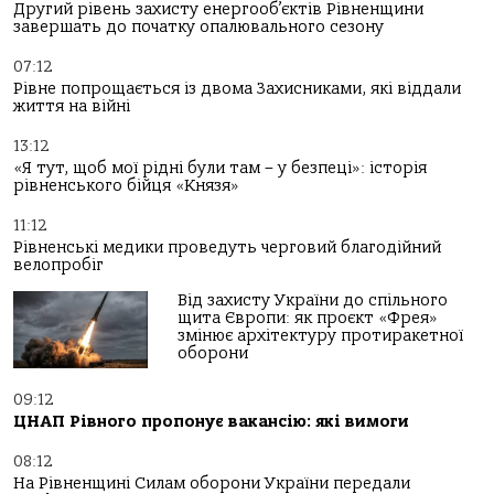
Другий рівень захисту енергооб’єктів Рівненщини
завершать до початку опалювального сезону
07:12
Рівне попрощається із двома Захисниками, які віддали
життя на війні
13:12
«Я тут, щоб мої рідні були там – у безпеці»: історія
рівненського бійця «Князя»
11:12
Рівненські медики проведуть черговий благодійний
велопробіг
Від захисту України до спільного
щита Європи: як проєкт «Фрея»
змінює архітектуру протиракетної
оборони
09:12
ЦНАП Рівного пропонує вакансію: які вимоги
08:12
На Рівненщині Силам оборони України передали