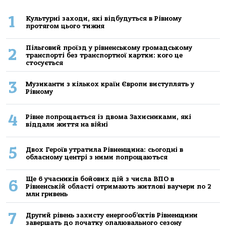
1
Культурні заходи, які відбудуться в Рівному
протягом цього тижня
Пільговий проїзд у рівненському громадському
2
транспорті без транспортної картки: кого це
стосується
3
Музиканти з кількох країн Європи виступлять у
Рівному
4
Рівне попрощається із двома Захисниками, які
віддали життя на війні
5
Двох Героїв утратила Рівненщина: сьогодні в
обласному центрі з ними попрощаються
Ще 6 учасників бойових дій з числа ВПО в
6
Рівненській області отримають житлові ваучери по 2
млн гривень
7
Другий рівень захисту енергооб’єктів Рівненщини
завершать до початку опалювального сезону