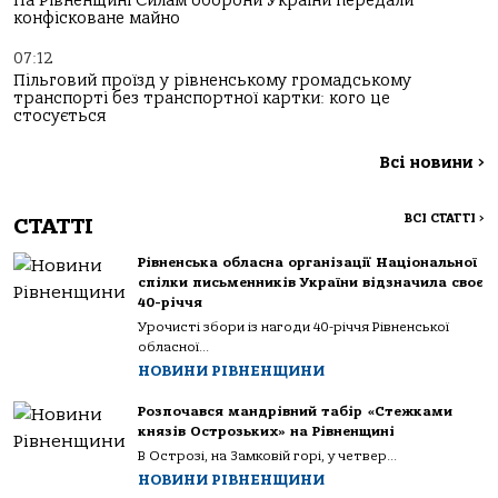
На Рівненщині Силам оборони України передали
конфісковане майно
07:12
Пільговий проїзд у рівненському громадському
транспорті без транспортної картки: кого це
стосується
Всі новини
>
ВСІ СТАТТІ
>
СТАТТІ
Рівненська обласна організації Національної
спілки письменників України відзначила своє
40-річчя
Урочисті збори із нагоди 40-річчя Рівненської
обласної...
НОВИНИ РІВНЕНЩИНИ
Розпочався мандрівний табір «Стежками
князів Острозьких» на Рівненщині
В Острозі, на Замковій горі, у четвер...
НОВИНИ РІВНЕНЩИНИ