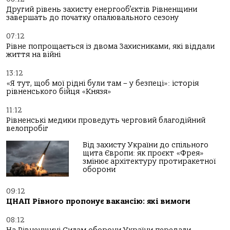
Другий рівень захисту енергооб’єктів Рівненщини
завершать до початку опалювального сезону
07:12
Рівне попрощається із двома Захисниками, які віддали
життя на війні
13:12
«Я тут, щоб мої рідні були там – у безпеці»: історія
рівненського бійця «Князя»
11:12
Рівненські медики проведуть черговий благодійний
велопробіг
Від захисту України до спільного
щита Європи: як проєкт «Фрея»
змінює архітектуру протиракетної
оборони
09:12
ЦНАП Рівного пропонує вакансію: які вимоги
08:12