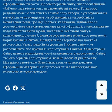
інформаційних та фото-,відеоматеріалів сайту, гіперпосилання на
«RvNews» має міститися в першому абзаці тексту. Точка зору
редакції може не збігатися з точкою зору автора, а усі опубліковані
матеріали не претендують на об'єктивність та всебічність
висвітлення теми, про яку йдеться. Редакція не відповідає за
достовірність та тлумачення наведеної інформації, а також може не
поділяти погляди та думки, висловлені читачами сайту в
коментарях до статей, а сам ресурс виконує винятково роль носія.
Користуючись Сайтом, відвідувач підтверджує, що досяг 21-
річного віку. У разі, якщо Ви не досягли 21-річного віку — не
розпочинайте або припиніть користування Сайтом. Адміністрація
Сайту не несе відповідальності за законність використання Сайту
та його сервісів Користувачем, який не досяг 21-річного віку.
Матеріали з поміткою (R) публікуються на правах реклами.
Інформаційні матеріали сайту rvnews.rv.ua є інтелектуальною
власністю інтернет-ресурсу.
Інформаційний партнер: