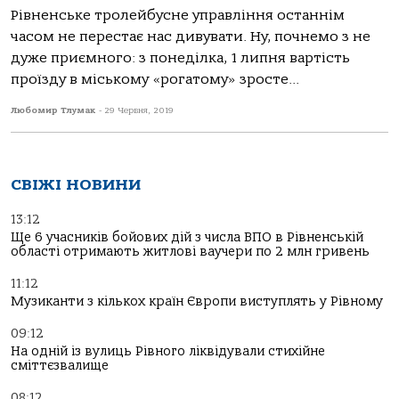
Рівненське тролейбусне управління останнім
часом не перестає нас дивувати. Ну, почнемо з не
дуже приємного: з понеділка, 1 липня вартість
проїзду в міському «рогатому» зросте...
Любомир Тлумак
-
29 Червня, 2019
СВІЖІ НОВИНИ
13:12
Ще 6 учасників бойових дій з числа ВПО в Рівненській
області отримають житлові ваучери по 2 млн гривень
11:12
Музиканти з кількох країн Європи виступлять у Рівному
09:12
На одній із вулиць Рівного ліквідували стихійне
сміттєзвалище
08:12