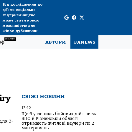
Від дослідження до
дії: як соціальне
підприємництво
може стати новою
можливістю для
жінок Дубенщини
СПЕЦТЕМА
рф
АВТОРИ
UANEWS
ігу
СВІЖІ НОВИНИ
13:12
Ще 6 учасників бойових дій з числа
ВПО в Рівненській області
для 3-
отримають житлові ваучери по 2
млн гривень