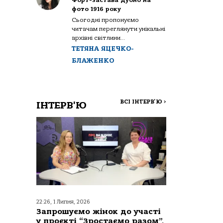
Форт-застава Дубно на
фото 1916 року
Сьогодні пропонуємо
читачам переглянути унікальні
архівні світлини...
ТЕТЯНА ЯЦЕЧКО-
БЛАЖЕНКО
ВСІ ІНТЕРВ'Ю
>
ІНТЕРВ'Ю
22:26, 1 Липня, 2026
Запрошуємо жінок до участі
у проєкті “Зростаємо разом”,