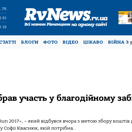
4.76
1.61
0.19
СТАТТІ
БЛОГИ
ФОТО
ВІДЕО
ЦІКАВО
ВІЙНА З
рав участь у благодійному заб
 Run 2017», – який відбувся вчора з метою збору коштів 
Софії Кваснюк, якій потрібна...