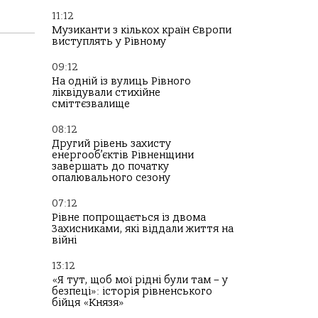
11:12
Музиканти з кількох країн Європи
виступлять у Рівному
09:12
На одній із вулиць Рівного
ліквідували стихійне
сміттєзвалище
08:12
Другий рівень захисту
енергооб’єктів Рівненщини
завершать до початку
опалювального сезону
07:12
Рівне попрощається із двома
Захисниками, які віддали життя на
війні
13:12
«Я тут, щоб мої рідні були там – у
безпеці»: історія рівненського
бійця «Князя»