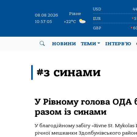
USD
4
Рівне
08.08.2026
EUR
5
▼
10:57:05
+22°C
GBP
6
▼
НОВИНИ
ТЕМИ
ІНТЕРВ’Ю
#з синами
У Рівному голова ОДА б
разом із синами
У благодійному забігу «Rivne St. Mykolas
річної мешканки Здолбунівського району 