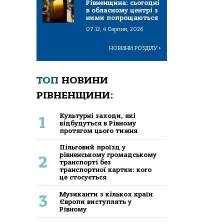
Рівненщина: сьогодні
в обласному центрі з
ними попрощаються
07:12, 4 Серпня, 2026
НОВИНИ РОЗДІЛУ
>
ТОП
НОВИНИ
РІВНЕНЩИНИ:
Культурні заходи, які
1
відбудуться в Рівному
протягом цього тижня
Пільговий проїзд у
рівненському громадському
2
транспорті без
транспортної картки: кого
це стосується
Музиканти з кількох країн
3
Європи виступлять у
Рівному