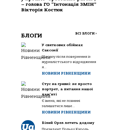
– голова ГО “Інтонація ЗМІН”
Вікторія Костюк
ВСІ БЛОГИ
>
БЛОГИ
У святкових обіймах
Саксонії
Щоразу після повернення із
журналістського відрядження
я...
НОВИНИ РІВНЕНЩИНИ
Стус на гривні: не просто
портрет, а питання нашої
пам’яті
Є імена, які не повинні
залишатися лише...
НОВИНИ РІВНЕНЩИНИ
Білий Орел летить додому
Президент Польщі Кароль