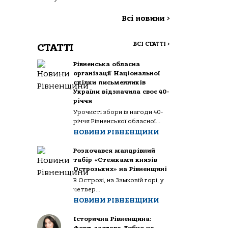
Всі новини
>
ВСІ СТАТТІ
>
СТАТТІ
Рівненська обласна
організації Національної
спілки письменників
України відзначила своє 40-
річчя
Урочисті збори із нагоди 40-
річчя Рівненської обласної...
НОВИНИ РІВНЕНЩИНИ
Розпочався мандрівний
табір «Стежками князів
Острозьких» на Рівненщині
В Острозі, на Замковій горі, у
четвер...
НОВИНИ РІВНЕНЩИНИ
Історична Рівненщина: