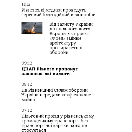
11:12
Рівненські медики проведуть
черговий благодійний велопробіг
Від захисту України
до спільного щита
Європи: як проєкт
«Фрея» змінює
архітектуру
протиракетної
оборони
09:12
ЦНАП Рівного пропонує
вакансію: які вимоги
08:12
На Рівненщині Силам оборони
України передали конфісковане
майно
07:12
Пільговий проїзд у рівненському
громадському транспорті без
транспортної картки: кого це
стосується