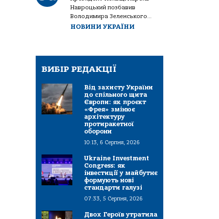
Навроцький позбавив
Володимира Зеленського...
НОВИНИ УКРАЇНИ
ВИБІР РЕДАКЦІЇ
Від захисту України
до спільного щита
Європи: як проєкт
«Фрея» змінює
архітектуру
протиракетної
оборони
10:13, 6 Серпня, 2026
Ukraine Investment
Congress: як
інвестиції у майбутнє
формують нові
стандарти галузі
07:33, 5 Серпня, 2026
Двох Героїв утратила