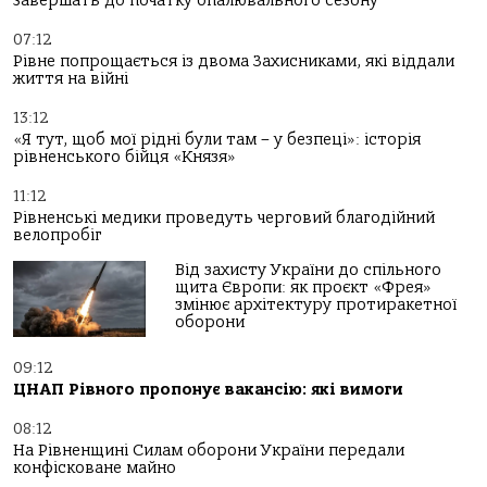
завершать до початку опалювального сезону
07:12
Рівне попрощається із двома Захисниками, які віддали
життя на війні
13:12
«Я тут, щоб мої рідні були там – у безпеці»: історія
рівненського бійця «Князя»
11:12
Рівненські медики проведуть черговий благодійний
велопробіг
Від захисту України до спільного
щита Європи: як проєкт «Фрея»
змінює архітектуру протиракетної
оборони
09:12
ЦНАП Рівного пропонує вакансію: які вимоги
08:12
На Рівненщині Силам оборони України передали
конфісковане майно