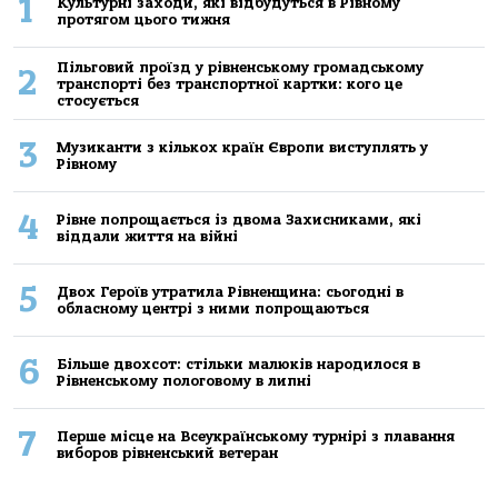
1
Культурні заходи, які відбудуться в Рівному
протягом цього тижня
Пільговий проїзд у рівненському громадському
2
транспорті без транспортної картки: кого це
стосується
3
Музиканти з кількох країн Європи виступлять у
Рівному
4
Рівне попрощається із двома Захисниками, які
віддали життя на війні
5
Двох Героїв утратила Рівненщина: сьогодні в
обласному центрі з ними попрощаються
6
Більше двохсот: стільки малюків народилося в
Рівненському пологовому в липні
7
Перше місце на Всеукраїнському турнірі з плавання
виборов рівненський ветеран