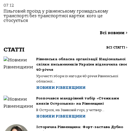
07:12
Пільговий проїзд у рівненському громадському
транспорті без транспортної картки: кого це
стосується
Всі новини
>
ВСІ СТАТТІ
>
СТАТТІ
Рівненська обласна організації Національної
спілки письменників України відзначила своє
40-річчя
Урочисті збори із нагоди 40-річчя Рівненської
обласної...
НОВИНИ РІВНЕНЩИНИ
Розпочався мандрівний табір «Стежками
князів Острозьких» на Рівненщині
В Острозі, на Замковій горі, у четвер...
НОВИНИ РІВНЕНЩИНИ
Історична Рівненщина: Форт-застава Дубно