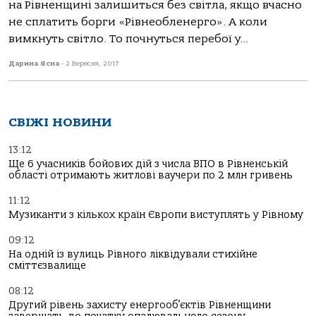
на Рівненщині залишиться без світла, якщо вчасно
не сплатить борги «Рівнеобленерго». А коли
вимкнуть світло. То почнуться перебої у...
Дарина Ясна
-
2 Вересня, 2017
СВІЖІ НОВИНИ
13:12
Ще 6 учасників бойових дій з числа ВПО в Рівненській
області отримають житлові ваучери по 2 млн гривень
11:12
Музиканти з кількох країн Європи виступлять у Рівному
09:12
На одній із вулиць Рівного ліквідували стихійне
сміттєзвалище
08:12
Другий рівень захисту енергооб’єктів Рівненщини