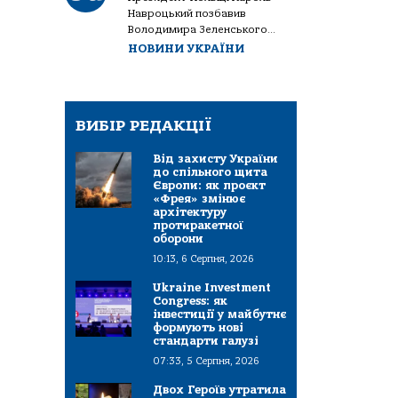
Навроцький позбавив
Володимира Зеленського...
НОВИНИ УКРАЇНИ
ВИБІР РЕДАКЦІЇ
Від захисту України
до спільного щита
Європи: як проєкт
«Фрея» змінює
архітектуру
протиракетної
оборони
10:13, 6 Серпня, 2026
Ukraine Investment
Congress: як
інвестиції у майбутнє
формують нові
стандарти галузі
07:33, 5 Серпня, 2026
Двох Героїв утратила