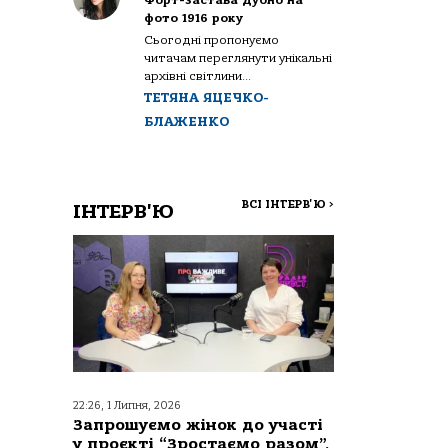
Форт-застава Дубно на
фото 1916 року
Сьогодні пропонуємо
читачам переглянути унікальні
архівні світлини...
ТЕТЯНА ЯЦЕЧКО-
БЛАЖЕНКО
ВСІ ІНТЕРВ'Ю
>
ІНТЕРВ'Ю
22:26, 1 Липня, 2026
Запрошуємо жінок до участі
у проєкті “Зростаємо разом”,