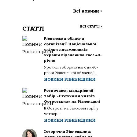
Всі новини
>
ВСІ СТАТТІ
>
СТАТТІ
Рівненська обласна
організації Національної
спілки письменників
України відзначила своє 40-
річчя
Урочисті збори із нагоди 40-
річчя Рівненської обласної...
НОВИНИ РІВНЕНЩИНИ
Розпочався мандрівний
табір «Стежками князів
Острозьких» на Рівненщині
В Острозі, на Замковій горі, у
четвер...
НОВИНИ РІВНЕНЩИНИ
Історична Рівненщина: