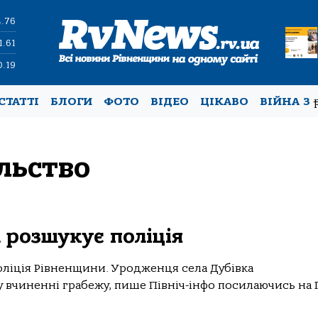
4.76
1.61
0.19
СТАТТІ
БЛОГИ
ФОТО
ВІДЕО
ЦІКАВО
ВІЙНА З
льство
 розшукує поліція
оліція Рівненщини. Уродженця села Дубівка
вчиненні грабежу, пише Північ-інфо посилаючись на