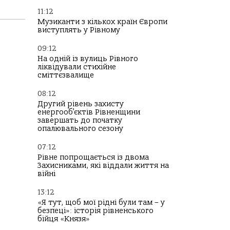
11:12
Музиканти з кількох країн Європи
виступлять у Рівному
09:12
На одній із вулиць Рівного
ліквідували стихійне
сміттєзвалище
08:12
Другий рівень захисту
енергооб’єктів Рівненщини
завершать до початку
опалювального сезону
07:12
Рівне попрощається із двома
Захисниками, які віддали життя на
війні
13:12
«Я тут, щоб мої рідні були там – у
безпеці»: історія рівненського
бійця «Князя»