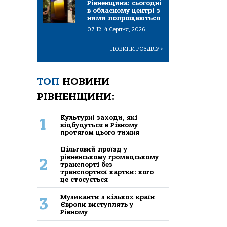
Рівненщина: сьогодні
в обласному центрі з
ними попрощаються
07:12, 4 Серпня, 2026
НОВИНИ РОЗДІЛУ
>
ТОП
НОВИНИ
РІВНЕНЩИНИ:
Культурні заходи, які
1
відбудуться в Рівному
протягом цього тижня
Пільговий проїзд у
рівненському громадському
2
транспорті без
транспортної картки: кого
це стосується
Музиканти з кількох країн
3
Європи виступлять у
Рівному