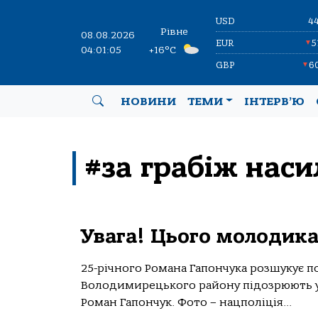
USD
4
Рівне
08.08.2026
EUR
5
▼
04:01:05
+16°C
GBP
6
▼
НОВИНИ
ТЕМИ
ІНТЕРВ’Ю
#за грабіж наси
Увага! Цього молодика
25-річного Романа Гапончука розшукує п
Володимирецького району підозрюють у 
Роман Гапончук. Фото – нацполіція...