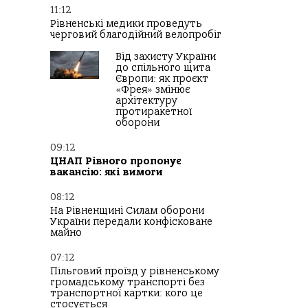
11:12
Рівненські медики проведуть
черговий благодійний велопробіг
Від захисту України
до спільного щита
Європи: як проєкт
«Фрея» змінює
архітектуру
протиракетної
оборони
09:12
ЦНАП Рівного пропонує
вакансію: які вимоги
08:12
На Рівненщині Силам оборони
України передали конфісковане
майно
07:12
Пільговий проїзд у рівненському
громадському транспорті без
транспортної картки: кого це
стосується