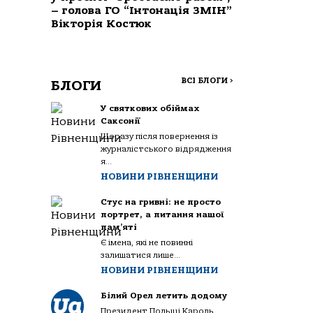
– голова ГО “Інтонація ЗМІН”
Вікторія Костюк
ВСІ БЛОГИ
>
БЛОГИ
У святкових обіймах
Саксонії
Щоразу після повернення із
журналістського відрядження
я...
НОВИНИ РІВНЕНЩИНИ
Стус на гривні: не просто
портрет, а питання нашої
пам’яті
Є імена, які не повинні
залишатися лише...
НОВИНИ РІВНЕНЩИНИ
Білий Орел летить додому
Президент Польщі Кароль