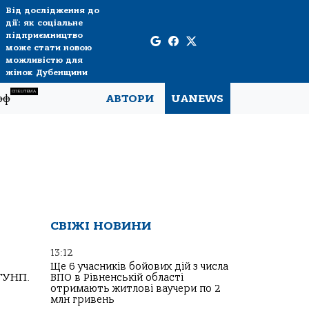
Від дослідження до
дії: як соціальне
підприємництво
може стати новою
можливістю для
жінок Дубенщини
СПЕЦТЕМА
рф
АВТОРИ
UANEWS
СВІЖІ НОВИНИ
13:12
Ще 6 учасників бойових дій з числа
 ГУНП.
ВПО в Рівненській області
отримають житлові ваучери по 2
млн гривень