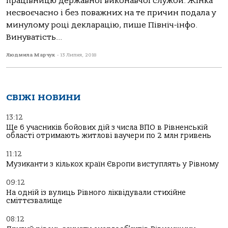
працівницю державної виконавчої служби. Жінка
несвоєчасно і без поважних на те причин подала у
минулому році декларацію, пише Північ-інфо.
Винуватість...
Людмила Марчук
-
13 Липня, 2018
СВІЖІ НОВИНИ
13:12
Ще 6 учасників бойових дій з числа ВПО в Рівненській
області отримають житлові ваучери по 2 млн гривень
11:12
Музиканти з кількох країн Європи виступлять у Рівному
09:12
На одній із вулиць Рівного ліквідували стихійне
сміттєзвалище
08:12