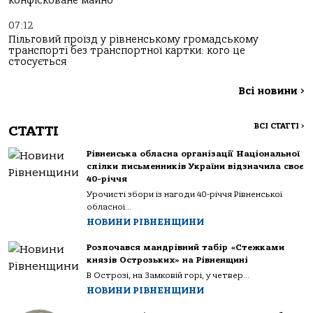
конфісковане майно
07:12
Пільговий проїзд у рівненському громадському
транспорті без транспортної картки: кого це
стосується
Всі новини
>
ВСІ СТАТТІ
>
СТАТТІ
Рівненська обласна організації Національної
спілки письменників України відзначила своє
40-річчя
Урочисті збори із нагоди 40-річчя Рівненської
обласної...
НОВИНИ РІВНЕНЩИНИ
Розпочався мандрівний табір «Стежками
князів Острозьких» на Рівненщині
В Острозі, на Замковій горі, у четвер...
НОВИНИ РІВНЕНЩИНИ