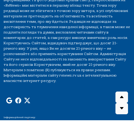
інформаційних та фото-,відеоматеріалів сайту, гіперпосилання на
«RvNews» має міститися в першому абзаці тексту. Точка зору
редакції може не збігатися з точкою зору автора, а усі опубліковані
матеріали не претендують на об'єктивність та всебічність
висвітлення теми, про яку йдеться. Редакція не відповідає за
достовірність та тлумачення наведеної інформації, а також може не
поділяти погляди та думки, висловлені читачами сайту в
коментарях до статей, а сам ресурс виконує винятково роль носія.
Користуючись Сайтом, відвідувач підтверджує, що досяг 21-
річного віку. У разі, якщо Ви не досягли 21-річного віку — не
розпочинайте або припиніть користування Сайтом. Адміністрація
Сайту не несе відповідальності за законність використання Сайту
та його сервісів Користувачем, який не досяг 21-річного віку.
Матеріали з поміткою (R) публікуються на правах реклами.
Інформаційні матеріали сайту rvnews.rv.ua є інтелектуальною
власністю інтернет-ресурсу.
Інформаційний партнер: