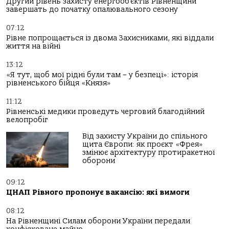
Другий рівень захисту енергооб’єктів Рівненщини
завершать до початку опалювального сезону
07:12
Рівне попрощається із двома Захисниками, які віддали
життя на війні
13:12
«Я тут, щоб мої рідні були там – у безпеці»: історія
рівненського бійця «Князя»
11:12
Рівненські медики проведуть черговий благодійний
велопробіг
Від захисту України до спільного
щита Європи: як проєкт «Фрея»
змінює архітектуру протиракетної
оборони
09:12
ЦНАП Рівного пропонує вакансію: які вимоги
08:12
На Рівненщині Силам оборони України передали