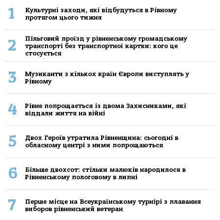
1
Культурні заходи, які відбудуться в Рівному
протягом цього тижня
Пільговий проїзд у рівненському громадському
2
транспорті без транспортної картки: кого це
стосується
3
Музиканти з кількох країн Європи виступлять у
Рівному
4
Рівне попрощається із двома Захисниками, які
віддали життя на війні
5
Двох Героїв утратила Рівненщина: сьогодні в
обласному центрі з ними попрощаються
6
Більше двохсот: стільки малюків народилося в
Рівненському пологовому в липні
7
Перше місце на Всеукраїнському турнірі з плавання
виборов рівненський ветеран