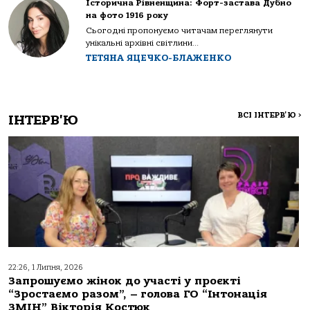
Історична Рівненщина: Форт-застава Дубно
на фото 1916 року
Сьогодні пропонуємо читачам переглянути
унікальні архівні світлини...
ТЕТЯНА ЯЦЕЧКО-БЛАЖЕНКО
ВСІ ІНТЕРВ'Ю
>
ІНТЕРВ'Ю
22:26, 1 Липня, 2026
Запрошуємо жінок до участі у проєкті
“Зростаємо разом”, – голова ГО “Інтонація
ЗМІН” Вікторія Костюк