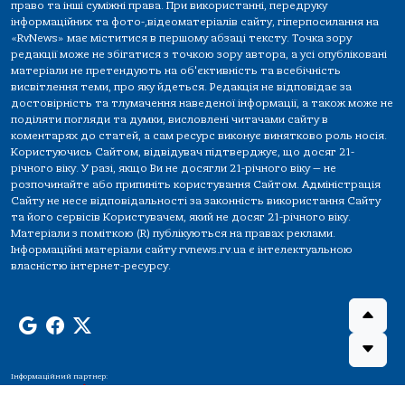
право та інші суміжні права. При використанні, передруку
інформаційних та фото-,відеоматеріалів сайту, гіперпосилання на
«RvNews» має міститися в першому абзаці тексту. Точка зору
редакції може не збігатися з точкою зору автора, а усі опубліковані
матеріали не претендують на об'єктивність та всебічність
висвітлення теми, про яку йдеться. Редакція не відповідає за
достовірність та тлумачення наведеної інформації, а також може не
поділяти погляди та думки, висловлені читачами сайту в
коментарях до статей, а сам ресурс виконує винятково роль носія.
Користуючись Сайтом, відвідувач підтверджує, що досяг 21-
річного віку. У разі, якщо Ви не досягли 21-річного віку — не
розпочинайте або припиніть користування Сайтом. Адміністрація
Сайту не несе відповідальності за законність використання Сайту
та його сервісів Користувачем, який не досяг 21-річного віку.
Матеріали з поміткою (R) публікуються на правах реклами.
Інформаційні матеріали сайту rvnews.rv.ua є інтелектуальною
власністю інтернет-ресурсу.
Інформаційний партнер: