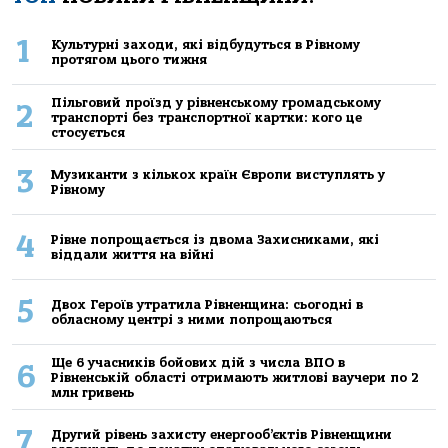
1
Культурні заходи, які відбудуться в Рівному
протягом цього тижня
Пільговий проїзд у рівненському громадському
2
транспорті без транспортної картки: кого це
стосується
3
Музиканти з кількох країн Європи виступлять у
Рівному
4
Рівне попрощається із двома Захисниками, які
віддали життя на війні
5
Двох Героїв утратила Рівненщина: сьогодні в
обласному центрі з ними попрощаються
Ще 6 учасників бойових дій з числа ВПО в
6
Рівненській області отримають житлові ваучери по 2
млн гривень
7
Другий рівень захисту енергооб’єктів Рівненщини