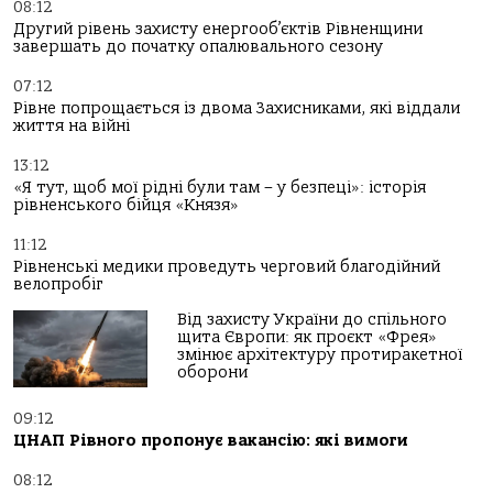
08:12
Другий рівень захисту енергооб’єктів Рівненщини
завершать до початку опалювального сезону
07:12
Рівне попрощається із двома Захисниками, які віддали
життя на війні
13:12
«Я тут, щоб мої рідні були там – у безпеці»: історія
рівненського бійця «Князя»
11:12
Рівненські медики проведуть черговий благодійний
велопробіг
Від захисту України до спільного
щита Європи: як проєкт «Фрея»
змінює архітектуру протиракетної
оборони
09:12
ЦНАП Рівного пропонує вакансію: які вимоги
08:12