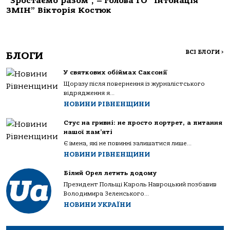
“Зростаємо разом”, – голова ГО “Інтонація
ЗМІН” Вікторія Костюк
ВСІ БЛОГИ
>
БЛОГИ
У святкових обіймах Саксонії
Щоразу після повернення із журналістського
відрядження я...
НОВИНИ РІВНЕНЩИНИ
Стус на гривні: не просто портрет, а питання
нашої пам’яті
Є імена, які не повинні залишатися лише...
НОВИНИ РІВНЕНЩИНИ
Білий Орел летить додому
Президент Польщі Кароль Навроцький позбавив
Володимира Зеленського...
НОВИНИ УКРАЇНИ