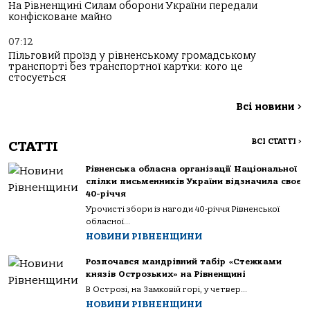
На Рівненщині Силам оборони України передали
конфісковане майно
07:12
Пільговий проїзд у рівненському громадському
транспорті без транспортної картки: кого це
стосується
Всі новини
>
ВСІ СТАТТІ
>
СТАТТІ
Рівненська обласна організації Національної
спілки письменників України відзначила своє
40-річчя
Урочисті збори із нагоди 40-річчя Рівненської
обласної...
НОВИНИ РІВНЕНЩИНИ
Розпочався мандрівний табір «Стежками
князів Острозьких» на Рівненщині
В Острозі, на Замковій горі, у четвер...
НОВИНИ РІВНЕНЩИНИ