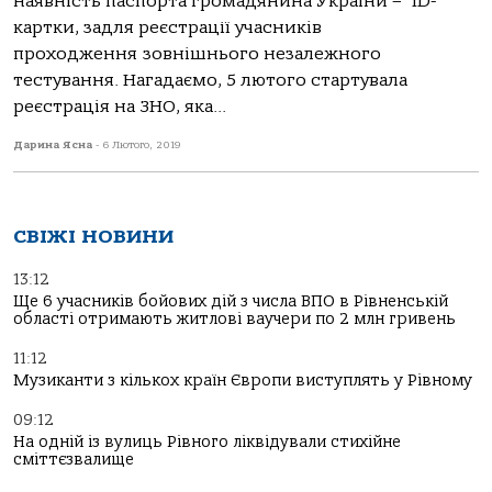
наявність паспорта громадянина України – ID-
картки, задля реєстрації учасників
проходження зовнішнього незалежного
тестування. Нагадаємо, 5 лютого стартувала
реєстрація на ЗНО, яка...
Дарина Ясна
-
6 Лютого, 2019
СВІЖІ НОВИНИ
13:12
Ще 6 учасників бойових дій з числа ВПО в Рівненській
області отримають житлові ваучери по 2 млн гривень
11:12
Музиканти з кількох країн Європи виступлять у Рівному
09:12
На одній із вулиць Рівного ліквідували стихійне
сміттєзвалище