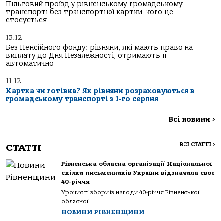
Пільговий проїзд у рівненському громадському
транспорті без транспортної картки: кого це
стосується
13:12
Без Пенсійного фонду: рівняни, які мають право на
виплату до Дня Незалежності, отримають її
автоматично
11:12
Картка чи готівка? Як рівняни розраховуються в
громадському транспорті з 1-го серпня
Всі новини
>
ВСІ СТАТТІ
>
СТАТТІ
Рівненська обласна організації Національної
спілки письменників України відзначила своє
40-річчя
Урочисті збори із нагоди 40-річчя Рівненської
обласної...
НОВИНИ РІВНЕНЩИНИ