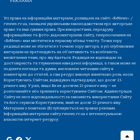
РЕКЛАМА
Усі права на інформаційні матеріали, розміщені на сайті «RvNews» /
rvnews.rv.ua, захищені українським законодавством про авторське
право та інші суміжні права. При використанні, передруку
інформаційних та фото-,відеоматеріалів сайту, гіперпосилання на
«RvNews» має міститися в першому абзаці тексту. Точка зору
редакції може не збігатися з точкою зору автора, а усі опубліковані
матеріали не претендують на об'єктивність та всебічність
висвітлення теми, про яку йдеться. Редакція не відповідає за
достовірність та тлумачення наведеної інформації, а також може не
поділяти погляди та думки, висловлені читачами сайту в
коментарях до статей, а сам ресурс виконує винятково роль носія.
Користуючись Сайтом, відвідувач підтверджує, що досяг 21-
річного віку. У разі, якщо Ви не досягли 21-річного віку — не
розпочинайте або припиніть користування Сайтом. Адміністрація
Сайту не несе відповідальності за законність використання Сайту
та його сервісів Користувачем, який не досяг 21-річного віку.
Матеріали з поміткою (R) публікуються на правах реклами.
Інформаційні матеріали сайту rvnews.rv.ua є інтелектуальною
власністю інтернет-ресурсу.