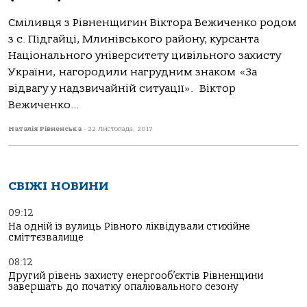
Сміливця з Рівненщигин Віктора Вежиченко родом
з с. Підгайці, Млинівського району, курсанта
Національного університету цивільного захисту
України, нагородили нагрудним знаком «За
відвагу у надзвичайній ситуації». Віктор
Вежиченко...
Наталія Рівненська
-
22 Листопада, 2017
СВІЖІ НОВИНИ
09:12
На одній із вулиць Рівного ліквідували стихійне
сміттєзвалище
08:12
Другий рівень захисту енергооб’єктів Рівненщини
завершать до початку опалювального сезону