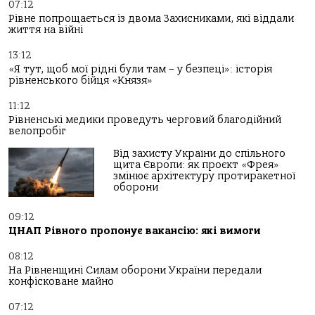
07:12
Рівне попрощається із двома Захисниками, які віддали
життя на війні
13:12
«Я тут, щоб мої рідні були там – у безпеці»: історія
рівненського бійця «Князя»
11:12
Рівненські медики проведуть черговий благодійний
велопробіг
Від захисту України до спільного
щита Європи: як проєкт «Фрея»
змінює архітектуру протиракетної
оборони
09:12
ЦНАП Рівного пропонує вакансію: які вимоги
08:12
На Рівненщині Силам оборони України передали
конфісковане майно
07:12