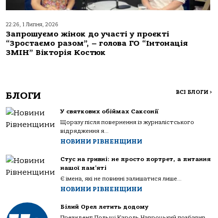
22:26, 1 Липня, 2026
Запрошуємо жінок до участі у проєкті
“Зростаємо разом”, – голова ГО “Інтонація
ЗМІН” Вікторія Костюк
ВСІ БЛОГИ
>
БЛОГИ
У святкових обіймах Саксонії
Щоразу після повернення із журналістського
відрядження я...
НОВИНИ РІВНЕНЩИНИ
Стус на гривні: не просто портрет, а питання
нашої пам’яті
Є імена, які не повинні залишатися лише...
НОВИНИ РІВНЕНЩИНИ
Білий Орел летить додому
Президент Польщі Кароль Навроцький позбавив