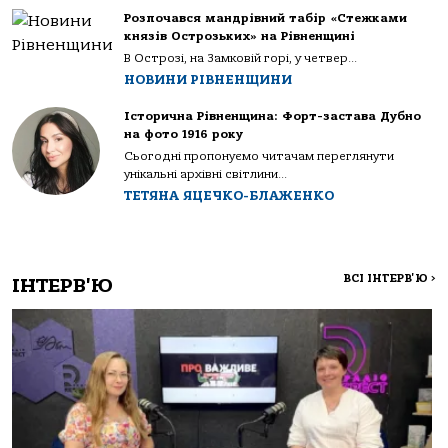
Розпочався мандрівний табір «Стежками
князів Острозьких» на Рівненщині
В Острозі, на Замковій горі, у четвер...
НОВИНИ РІВНЕНЩИНИ
Історична Рівненщина: Форт-застава Дубно
на фото 1916 року
Сьогодні пропонуємо читачам переглянути
унікальні архівні світлини...
ТЕТЯНА ЯЦЕЧКО-БЛАЖЕНКО
ВСІ ІНТЕРВ'Ю
>
ІНТЕРВ'Ю