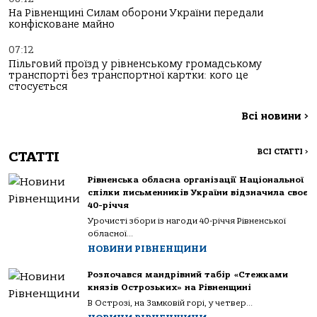
На Рівненщині Силам оборони України передали
конфісковане майно
07:12
Пільговий проїзд у рівненському громадському
транспорті без транспортної картки: кого це
стосується
Всі новини
>
ВСІ СТАТТІ
>
СТАТТІ
Рівненська обласна організації Національної
спілки письменників України відзначила своє
40-річчя
Урочисті збори із нагоди 40-річчя Рівненської
обласної...
НОВИНИ РІВНЕНЩИНИ
Розпочався мандрівний табір «Стежками
князів Острозьких» на Рівненщині
В Острозі, на Замковій горі, у четвер...