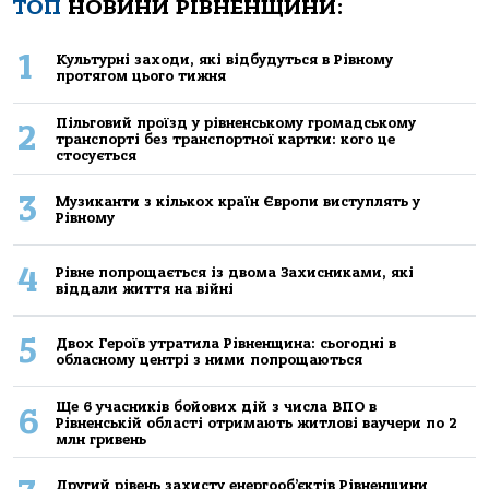
ТОП
НОВИНИ РІВНЕНЩИНИ:
1
Культурні заходи, які відбудуться в Рівному
протягом цього тижня
Пільговий проїзд у рівненському громадському
2
транспорті без транспортної картки: кого це
стосується
3
Музиканти з кількох країн Європи виступлять у
Рівному
4
Рівне попрощається із двома Захисниками, які
віддали життя на війні
5
Двох Героїв утратила Рівненщина: сьогодні в
обласному центрі з ними попрощаються
Ще 6 учасників бойових дій з числа ВПО в
6
Рівненській області отримають житлові ваучери по 2
млн гривень
Другий рівень захисту енергооб’єктів Рівненщини