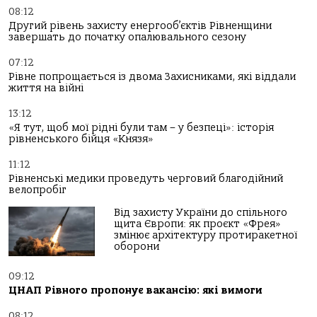
08:12
Другий рівень захисту енергооб’єктів Рівненщини
завершать до початку опалювального сезону
07:12
Рівне попрощається із двома Захисниками, які віддали
життя на війні
13:12
«Я тут, щоб мої рідні були там – у безпеці»: історія
рівненського бійця «Князя»
11:12
Рівненські медики проведуть черговий благодійний
велопробіг
Від захисту України до спільного
щита Європи: як проєкт «Фрея»
змінює архітектуру протиракетної
оборони
09:12
ЦНАП Рівного пропонує вакансію: які вимоги
08:12