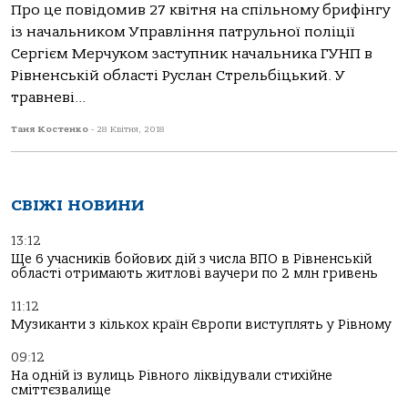
Про це повідомив 27 квітня на спільному брифінгу
із начальником Управління патрульної поліції
Сергієм Мерчуком заступник начальника ГУНП в
Рівненській області Руслан Стрельбіцький. У
травневі...
Таня Костенко
-
28 Квітня, 2018
СВІЖІ НОВИНИ
13:12
Ще 6 учасників бойових дій з числа ВПО в Рівненській
області отримають житлові ваучери по 2 млн гривень
11:12
Музиканти з кількох країн Європи виступлять у Рівному
09:12
На одній із вулиць Рівного ліквідували стихійне
сміттєзвалище