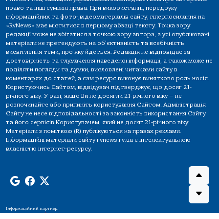
право та інші суміжні права. При використанні, передруку
інформаційних та фото-,відеоматеріалів сайту, гіперпосилання на
«RvNews» має міститися в першому абзаці тексту. Точка зору
редакції може не збігатися з точкою зору автора, а усі опубліковані
матеріали не претендують на об'єктивність та всебічність
висвітлення теми, про яку йдеться. Редакція не відповідає за
достовірність та тлумачення наведеної інформації, а також може не
поділяти погляди та думки, висловлені читачами сайту в
коментарях до статей, а сам ресурс виконує винятково роль носія.
Користуючись Сайтом, відвідувач підтверджує, що досяг 21-
річного віку. У разі, якщо Ви не досягли 21-річного віку — не
розпочинайте або припиніть користування Сайтом. Адміністрація
Сайту не несе відповідальності за законність використання Сайту
та його сервісів Користувачем, який не досяг 21-річного віку.
Матеріали з поміткою (R) публікуються на правах реклами.
Інформаційні матеріали сайту rvnews.rv.ua є інтелектуальною
власністю інтернет-ресурсу.
Інформаційний партнер: