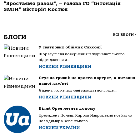
“Зростаємо разом”, – голова ГО “Інтонація
ЗМІН” Вікторія Костюк
ВСІ БЛОГИ
>
БЛОГИ
У святкових обіймах Саксонії
Щоразу після повернення із журналістського
відрядження я...
НОВИНИ РІВНЕНЩИНИ
Стус на гривні: не просто портрет, а питання
нашої пам’яті
Є імена, які не повинні залишатися лише...
НОВИНИ РІВНЕНЩИНИ
Білий Орел летить додому
Президент Польщі Кароль Навроцький позбавив
Володимира Зеленського...
НОВИНИ УКРАЇНИ