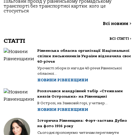
Пільговий проїзд у рівненському громадському
транспорті без транспортної картки: кого це
стосується
Всі новини
>
ВСІ СТАТТІ
>
СТАТТІ
Рівненська обласна організації Національної
спілки письменників України відзначила своє
40-річчя
Урочисті збори із нагоди 40-річчя Рівненської
обласної...
НОВИНИ РІВНЕНЩИНИ
Розпочався мандрівний табір «Стежками
князів Острозьких» на Рівненщині
В Острозі, на Замковій горі, у четвер...
НОВИНИ РІВНЕНЩИНИ
Історична Рівненщина: Форт-застава Дубно
на фото 1916 року
Сьогодні пропонуємо читачам переглянути