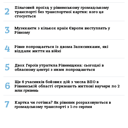
Пільговий проїзд у рівненському громадському
2
транспорті без транспортної картки: кого це
стосується
3
Музиканти з кількох країн Європи виступлять у
Рівному
4
Рівне попрощається із двома Захисниками, які
віддали життя на війні
5
Двох Героїв утратила Рівненщина: сьогодні в
обласному центрі з ними попрощаються
Ще 6 учасників бойових дій з числа ВПО в
6
Рівненській області отримають житлові ваучери по 2
млн гривень
7
Картка чи готівка? Як рівняни розраховуються в
громадському транспорті з 1-го серпня