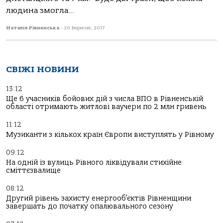
людина змогла...
Наталія Рівненська
-
20 Вересня, 2017
СВІЖІ НОВИНИ
13:12
Ще 6 учасників бойових дій з числа ВПО в Рівненській
області отримають житлові ваучери по 2 млн гривень
11:12
Музиканти з кількох країн Європи виступлять у Рівному
09:12
На одній із вулиць Рівного ліквідували стихійне
сміттєзвалище
08:12
Другий рівень захисту енергооб’єктів Рівненщини
завершать до початку опалювального сезону