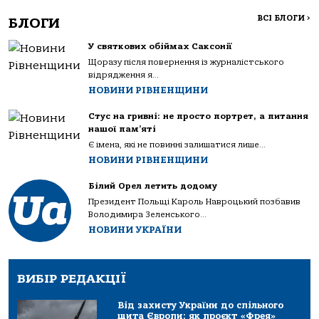
ВСІ БЛОГИ
>
БЛОГИ
У святкових обіймах Саксонії
Щоразу після повернення із журналістського
відрядження я...
НОВИНИ РІВНЕНЩИНИ
Стус на гривні: не просто портрет, а питання
нашої пам’яті
Є імена, які не повинні залишатися лише...
НОВИНИ РІВНЕНЩИНИ
Білий Орел летить додому
Президент Польщі Кароль Навроцький позбавив
Володимира Зеленського...
НОВИНИ УКРАЇНИ
ВИБІР РЕДАКЦІЇ
Від захисту України до спільного
щита Європи: як проєкт «Фрея»