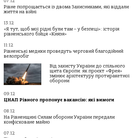
07:12
Рівне попрощається із двома Захисниками, які віддали
життя на війні
13:12
«Я тут, щоб мої рідні були там – у безпеці»: історія
рівненського бійця «Князя»
11:12
Рівненські медики проведуть черговий благодійний
велопробіг
Від захисту України до спільного
щита Європи: як проєкт «Фрея»
змінює архітектуру протиракетної
оборони
09:12
ЦНАП Рівного пропонує вакансію: які вимоги
08:12
На Рівненщині Силам оборони України передали
конфісковане майно
07:12