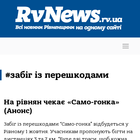
#забіг із перешкодами
На рівнян чекає «Само-гонка»
(Анонс)
Забіг із перешкодами “Само-гонка” відбудеться у
Рівному 1 жовтня. Учасникам пропонують бігти на
дистанціях 3 та 7 км. “Буде дві траси, щоб кожна