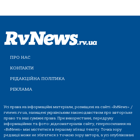
ПРО НАС
КОНТАКТИ
РЕДАКЦІЙНА ПОЛІТИКА
РЕКЛАМА
Усі права на інформаційні матеріали, розміщені на сайті «RvNews» /
rvnews.rv.ua, захищені українським законодавством про авторське
право та інші суміжні права. При використанні, передруку
інформаційних та фото-,відеоматеріалів сайту, гіперпосилання на
«RvNews» має міститися в першому абзаці тексту. Точка зору
редакції може не збігатися з точкою зору автора, а усі опубліковані