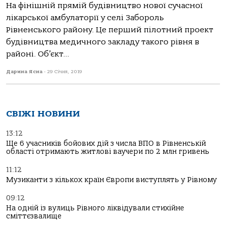
На фінішній прямій будівництво нової сучасної
лікарської амбулаторії у селі Забороль
Рівненського району. Це перший пілотний проект
будівництва медичного закладу такого рівня в
районі. Об’єкт...
Дарина Ясна
-
29 Січня, 2019
СВІЖІ НОВИНИ
13:12
Ще 6 учасників бойових дій з числа ВПО в Рівненській
області отримають житлові ваучери по 2 млн гривень
11:12
Музиканти з кількох країн Європи виступлять у Рівному
09:12
На одній із вулиць Рівного ліквідували стихійне
сміттєзвалище