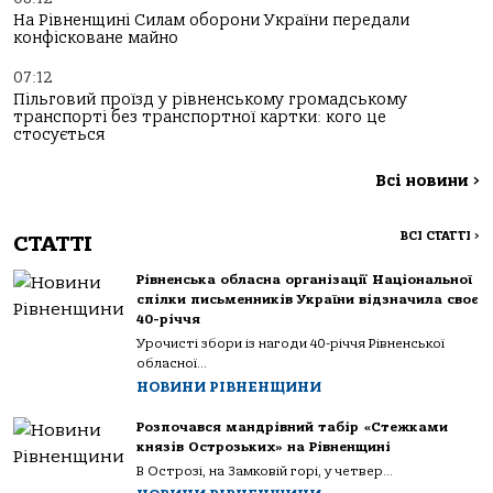
На Рівненщині Силам оборони України передали
конфісковане майно
07:12
Пільговий проїзд у рівненському громадському
транспорті без транспортної картки: кого це
стосується
Всі новини
>
ВСІ СТАТТІ
>
СТАТТІ
Рівненська обласна організації Національної
спілки письменників України відзначила своє
40-річчя
Урочисті збори із нагоди 40-річчя Рівненської
обласної...
НОВИНИ РІВНЕНЩИНИ
Розпочався мандрівний табір «Стежками
князів Острозьких» на Рівненщині
В Острозі, на Замковій горі, у четвер...