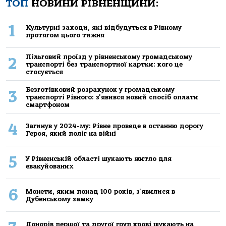
ТОП
НОВИНИ РІВНЕНЩИНИ:
1
Культурні заходи, які відбудуться в Рівному
протягом цього тижня
Пільговий проїзд у рівненському громадському
2
транспорті без транспортної картки: кого це
стосується
Безготівковий розрахунок у громадському
3
транспорті Рівного: з'явився новий спосіб оплати
смартфоном
4
Загинув у 2024-му: Рівне проведе в останню дорогу
Героя, який поліг на війні
5
У Рівненській області шукають житло для
евакуйованих
6
Монети, яким понад 100 років, з'явилися в
Дубенському замку
Донорів першої та другої груп крові шукають на