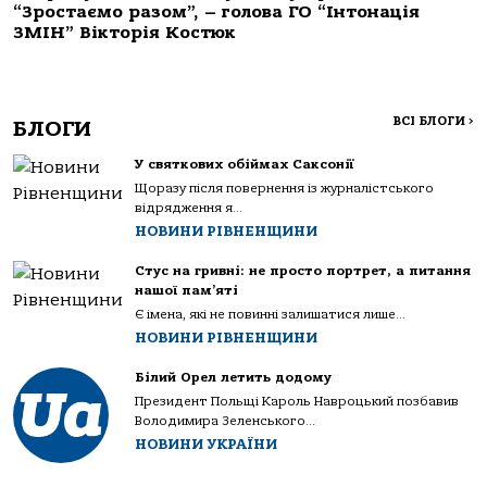
“Зростаємо разом”, – голова ГО “Інтонація
ЗМІН” Вікторія Костюк
ВСІ БЛОГИ
>
БЛОГИ
У святкових обіймах Саксонії
Щоразу після повернення із журналістського
відрядження я...
НОВИНИ РІВНЕНЩИНИ
Стус на гривні: не просто портрет, а питання
нашої пам’яті
Є імена, які не повинні залишатися лише...
НОВИНИ РІВНЕНЩИНИ
Білий Орел летить додому
Президент Польщі Кароль Навроцький позбавив
Володимира Зеленського...
НОВИНИ УКРАЇНИ