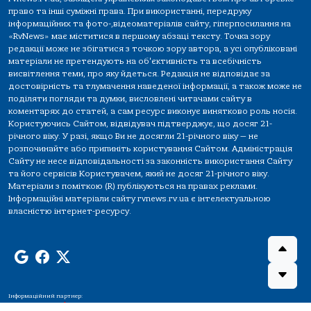
право та інші суміжні права. При використанні, передруку
інформаційних та фото-,відеоматеріалів сайту, гіперпосилання на
«RvNews» має міститися в першому абзаці тексту. Точка зору
редакції може не збігатися з точкою зору автора, а усі опубліковані
матеріали не претендують на об'єктивність та всебічність
висвітлення теми, про яку йдеться. Редакція не відповідає за
достовірність та тлумачення наведеної інформації, а також може не
поділяти погляди та думки, висловлені читачами сайту в
коментарях до статей, а сам ресурс виконує винятково роль носія.
Користуючись Сайтом, відвідувач підтверджує, що досяг 21-
річного віку. У разі, якщо Ви не досягли 21-річного віку — не
розпочинайте або припиніть користування Сайтом. Адміністрація
Сайту не несе відповідальності за законність використання Сайту
та його сервісів Користувачем, який не досяг 21-річного віку.
Матеріали з поміткою (R) публікуються на правах реклами.
Інформаційні матеріали сайту rvnews.rv.ua є інтелектуальною
власністю інтернет-ресурсу.
Інформаційний партнер: