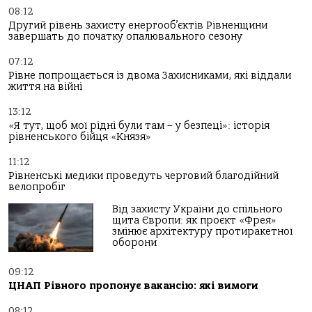
08:12
Другий рівень захисту енергооб’єктів Рівненщини
завершать до початку опалювального сезону
07:12
Рівне попрощається із двома Захисниками, які віддали
життя на війні
13:12
«Я тут, щоб мої рідні були там – у безпеці»: історія
рівненського бійця «Князя»
11:12
Рівненські медики проведуть черговий благодійний
велопробіг
Від захисту України до спільного
щита Європи: як проєкт «Фрея»
змінює архітектуру протиракетної
оборони
09:12
ЦНАП Рівного пропонує вакансію: які вимоги
08:12