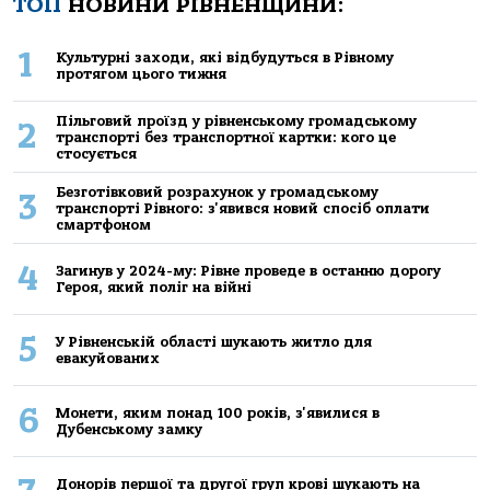
ТОП
НОВИНИ РІВНЕНЩИНИ:
1
Культурні заходи, які відбудуться в Рівному
протягом цього тижня
Пільговий проїзд у рівненському громадському
2
транспорті без транспортної картки: кого це
стосується
Безготівковий розрахунок у громадському
3
транспорті Рівного: з'явився новий спосіб оплати
смартфоном
4
Загинув у 2024-му: Рівне проведе в останню дорогу
Героя, який поліг на війні
5
У Рівненській області шукають житло для
евакуйованих
6
Монети, яким понад 100 років, з'явилися в
Дубенському замку
Донорів першої та другої груп крові шукають на