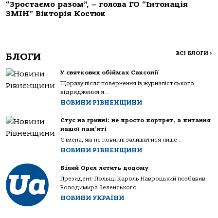
“Зростаємо разом”, – голова ГО “Інтонація
ЗМІН” Вікторія Костюк
ВСІ БЛОГИ
>
БЛОГИ
У святкових обіймах Саксонії
Щоразу після повернення із журналістського
відрядження я...
НОВИНИ РІВНЕНЩИНИ
Стус на гривні: не просто портрет, а питання
нашої пам’яті
Є імена, які не повинні залишатися лише...
НОВИНИ РІВНЕНЩИНИ
Білий Орел летить додому
Президент Польщі Кароль Навроцький позбавив
Володимира Зеленського...
НОВИНИ УКРАЇНИ