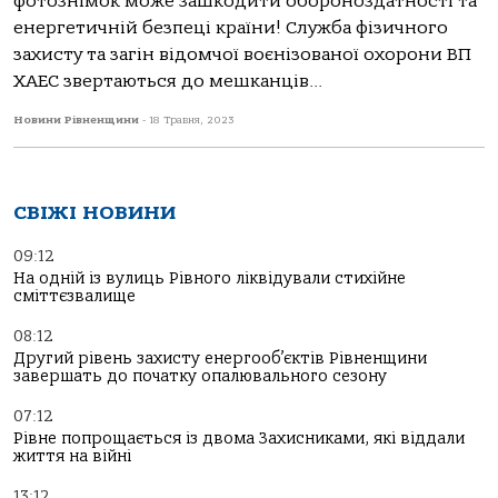
фотознімок може зашкодити обороноздатності та
енергетичній безпеці країни! Служба фізичного
захисту та загін відомчої воєнізованої охорони ВП
ХАЕС звертаються до мешканців...
Новини Рівненщини
-
18 Травня, 2023
СВІЖІ НОВИНИ
09:12
На одній із вулиць Рівного ліквідували стихійне
сміттєзвалище
08:12
Другий рівень захисту енергооб’єктів Рівненщини
завершать до початку опалювального сезону
07:12
Рівне попрощається із двома Захисниками, які віддали
життя на війні
13:12