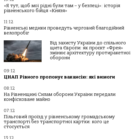
«Я тут, щоб мої рідні були там – у безпеці»: історія
рівненського бійця «Князя»
11:12
Рівненські медики проведуть черговий благодійний
велопробіг
Від захисту України до спільного
щита Європи: як проєкт «Фрея»
змінює архітектуру протиракетної
оборони
09:12
ЦНАП Рівного пропонує вакансію: які вимоги
08:12
На Рівненщині Силам оборони України передали
конфісковане майно
07:12
Пільговий проїзд у рівненському громадському
транспорті без транспортної картки: кого це
стосується
13:12