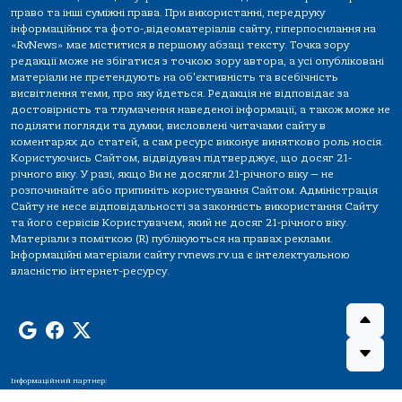
право та інші суміжні права. При використанні, передруку
інформаційних та фото-,відеоматеріалів сайту, гіперпосилання на
«RvNews» має міститися в першому абзаці тексту. Точка зору
редакції може не збігатися з точкою зору автора, а усі опубліковані
матеріали не претендують на об'єктивність та всебічність
висвітлення теми, про яку йдеться. Редакція не відповідає за
достовірність та тлумачення наведеної інформації, а також може не
поділяти погляди та думки, висловлені читачами сайту в
коментарях до статей, а сам ресурс виконує винятково роль носія.
Користуючись Сайтом, відвідувач підтверджує, що досяг 21-
річного віку. У разі, якщо Ви не досягли 21-річного віку — не
розпочинайте або припиніть користування Сайтом. Адміністрація
Сайту не несе відповідальності за законність використання Сайту
та його сервісів Користувачем, який не досяг 21-річного віку.
Матеріали з поміткою (R) публікуються на правах реклами.
Інформаційні матеріали сайту rvnews.rv.ua є інтелектуальною
власністю інтернет-ресурсу.
Інформаційний партнер: