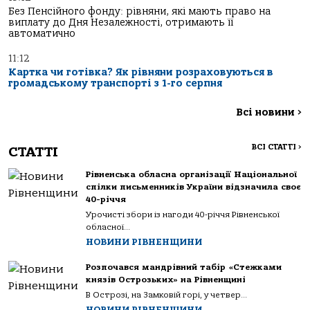
Без Пенсійного фонду: рівняни, які мають право на
виплату до Дня Незалежності, отримають її
автоматично
11:12
Картка чи готівка? Як рівняни розраховуються в
громадському транспорті з 1-го серпня
Всі новини
>
ВСІ СТАТТІ
>
СТАТТІ
Рівненська обласна організації Національної
спілки письменників України відзначила своє
40-річчя
Урочисті збори із нагоди 40-річчя Рівненської
обласної...
НОВИНИ РІВНЕНЩИНИ
Розпочався мандрівний табір «Стежками
князів Острозьких» на Рівненщині
В Острозі, на Замковій горі, у четвер...
НОВИНИ РІВНЕНЩИНИ