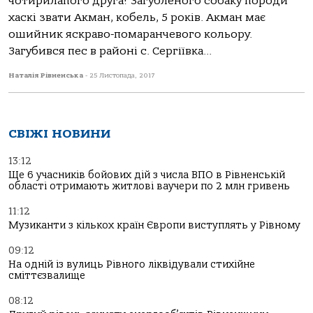
чотирилапого друга! Загубленого собаку породи
хаскі звати Акман, кобель, 5 років. Акман має
ошийник яскраво-помаранчевого кольору.
Загубився пес в районі с. Сергіївка...
Наталія Рівненська
-
25 Листопада, 2017
СВІЖІ НОВИНИ
13:12
Ще 6 учасників бойових дій з числа ВПО в Рівненській
області отримають житлові ваучери по 2 млн гривень
11:12
Музиканти з кількох країн Європи виступлять у Рівному
09:12
На одній із вулиць Рівного ліквідували стихійне
сміттєзвалище
08:12