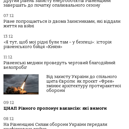
Другий рівень захисту енергооб’єктів Рівненщини
завершать до початку опалювального сезону
07:12
Рівне попрощається із двома Захисниками, які віддали
життя на війні
13:12
«Я тут, щоб мої рідні були там – у безпеці»: історія
рівненського бійця «Князя»
11:12
Рівненські медики проведуть черговий благодійний
велопробіг
Від захисту України до спільного
щита Європи: як проєкт «Фрея»
змінює архітектуру протиракетної
оборони
09:12
ЦНАП Рівного пропонує вакансію: які вимоги
08:12
На Рівненщині Силам оборони України передали