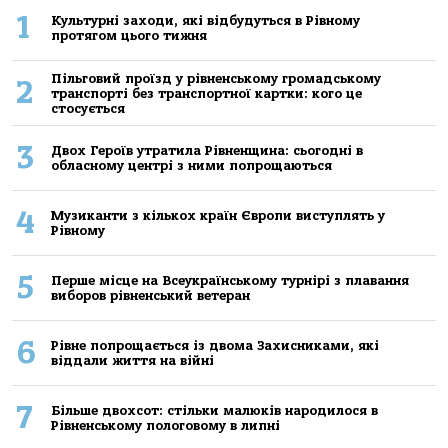
1
Культурні заходи, які відбудуться в Рівному
протягом цього тижня
Пільговий проїзд у рівненському громадському
2
транспорті без транспортної картки: кого це
стосується
3
Двох Героїв утратила Рівненщина: сьогодні в
обласному центрі з ними попрощаються
4
Музиканти з кількох країн Європи виступлять у
Рівному
5
Перше місце на Всеукраїнському турнірі з плавання
виборов рівненський ветеран
6
Рівне попрощається із двома Захисниками, які
віддали життя на війні
7
Більше двохсот: стільки малюків народилося в
Рівненському пологовому в липні