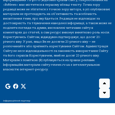
інформаційних та фото-,відеоматеріалів сайту, гіперпосилання на
«RvNews» має міститися в першому абзаці тексту. Точка зору
редакції може не збігатися з точкою зору автора, а усі опубліковані
матеріали не претендують на об'єктивність та всебічність
висвітлення теми, про яку йдеться. Редакція не відповідає за
достовірність та тлумачення наведеної інформації, а також може не
поділяти погляди та думки, висловлені читачами сайту в
коментарях до статей, а сам ресурс виконує винятково роль носія.
Користуючись Сайтом, відвідувач підтверджує, що досяг 21-
річного віку. У разі, якщо Ви не досягли 21-річного віку — не
розпочинайте або припиніть користування Сайтом. Адміністрація
Сайту не несе відповідальності за законність використання Сайту
та його сервісів Користувачем, який не досяг 21-річного віку.
Матеріали з поміткою (R) публікуються на правах реклами.
Інформаційні матеріали сайту rvnews.rv.ua є інтелектуальною
власністю інтернет-ресурсу.
Інформаційний партнер: