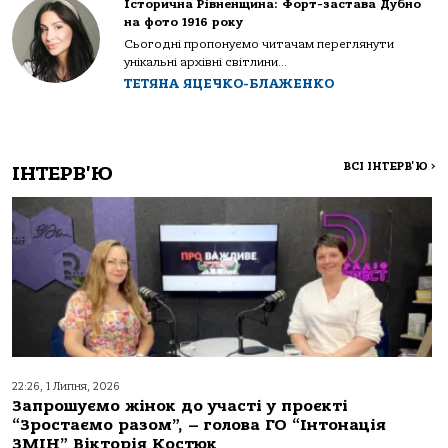
Історична Рівненщина: Форт-застава Дубно
на фото 1916 року
Сьогодні пропонуємо читачам переглянути
унікальні архівні світлини...
ТЕТЯНА ЯЦЕЧКО-БЛАЖЕНКО
ВСІ ІНТЕРВ'Ю
>
ІНТЕРВ'Ю
22:26, 1 Липня, 2026
Запрошуємо жінок до участі у проєкті
“Зростаємо разом”, – голова ГО “Інтонація
ЗМІН” Вікторія Костюк