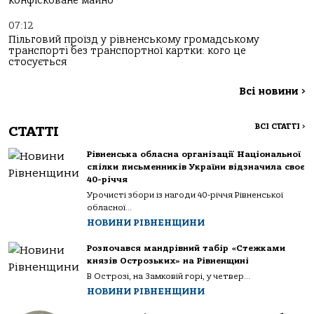
конфісковане майно
07:12
Пільговий проїзд у рівненському громадському
транспорті без транспортної картки: кого це
стосується
Всі новини
>
ВСІ СТАТТІ
>
СТАТТІ
Рівненська обласна організації Національної
спілки письменників України відзначила своє
40-річчя
Урочисті збори із нагоди 40-річчя Рівненської
обласної...
НОВИНИ РІВНЕНЩИНИ
Розпочався мандрівний табір «Стежками
князів Острозьких» на Рівненщині
В Острозі, на Замковій горі, у четвер...
НОВИНИ РІВНЕНЩИНИ