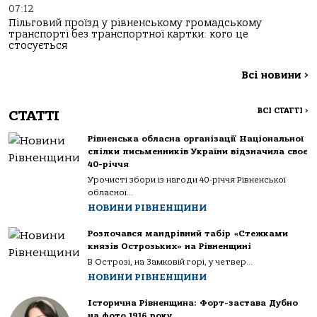
07:12
Пільговий проїзд у рівненському громадському
транспорті без транспортної картки: кого це
стосується
Всі новини
>
ВСІ СТАТТІ
>
СТАТТІ
Рівненська обласна організації Національної
спілки письменників України відзначила своє
40-річчя
Урочисті збори із нагоди 40-річчя Рівненської
обласної...
НОВИНИ РІВНЕНЩИНИ
Розпочався мандрівний табір «Стежками
князів Острозьких» на Рівненщині
В Острозі, на Замковій горі, у четвер...
НОВИНИ РІВНЕНЩИНИ
Історична Рівненщина: Форт-застава Дубно
на фото 1916 року