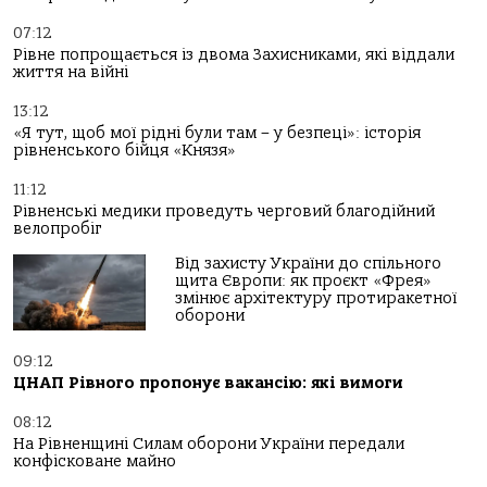
07:12
Рівне попрощається із двома Захисниками, які віддали
життя на війні
13:12
«Я тут, щоб мої рідні були там – у безпеці»: історія
рівненського бійця «Князя»
11:12
Рівненські медики проведуть черговий благодійний
велопробіг
Від захисту України до спільного
щита Європи: як проєкт «Фрея»
змінює архітектуру протиракетної
оборони
09:12
ЦНАП Рівного пропонує вакансію: які вимоги
08:12
На Рівненщині Силам оборони України передали
конфісковане майно