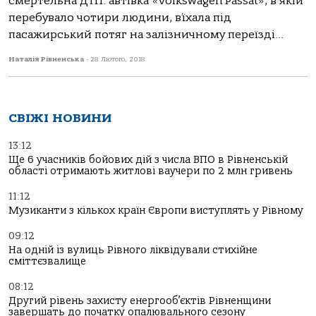
смертельна ДТП: автівка «Volkswagen Passat», в якій
перебувало чотири людини, в’їхала під
пасажирський потяг на залізничному переїзді...
Наталія Рівненська
-
28 Лютого, 2018
СВІЖІ НОВИНИ
13:12
Ще 6 учасників бойових дій з числа ВПО в Рівненській
області отримають житлові ваучери по 2 млн гривень
11:12
Музиканти з кількох країн Європи виступлять у Рівному
09:12
На одній із вулиць Рівного ліквідували стихійне
сміттєзвалище
08:12
Другий рівень захисту енергооб’єктів Рівненщини
завершать до початку опалювального сезону