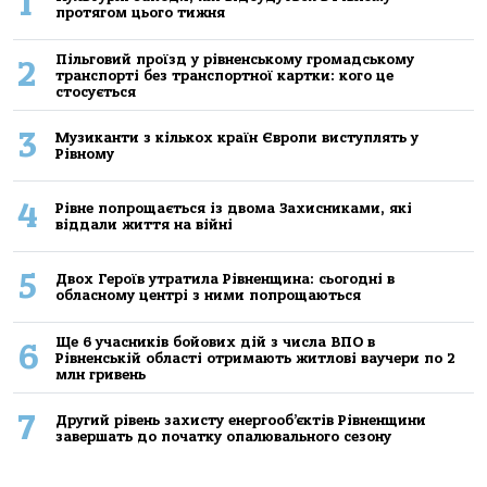
1
протягом цього тижня
Пільговий проїзд у рівненському громадському
2
транспорті без транспортної картки: кого це
стосується
3
Музиканти з кількох країн Європи виступлять у
Рівному
4
Рівне попрощається із двома Захисниками, які
віддали життя на війні
5
Двох Героїв утратила Рівненщина: сьогодні в
обласному центрі з ними попрощаються
Ще 6 учасників бойових дій з числа ВПО в
6
Рівненській області отримають житлові ваучери по 2
млн гривень
7
Другий рівень захисту енергооб’єктів Рівненщини
завершать до початку опалювального сезону