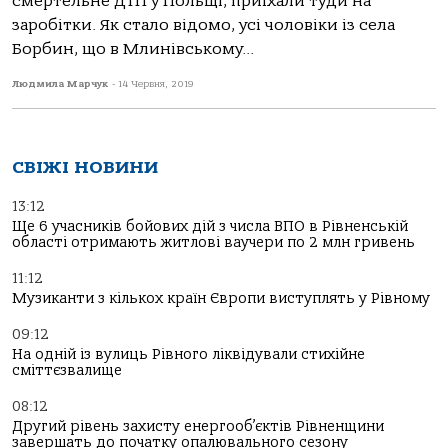
смертельне ДТП у Польщі, приїхали туди на
заробітки. Як стало відомо, усі чоловіки із села
Борбин, що в Млинівському...
Людмила Марчук
-
14 Червня, 2019
СВІЖІ НОВИНИ
13:12
Ще 6 учасників бойових дій з числа ВПО в Рівненській
області отримають житлові ваучери по 2 млн гривень
11:12
Музиканти з кількох країн Європи виступлять у Рівному
09:12
На одній із вулиць Рівного ліквідували стихійне
сміттєзвалище
08:12
Другий рівень захисту енергооб’єктів Рівненщини
завершать до початку опалювального сезону