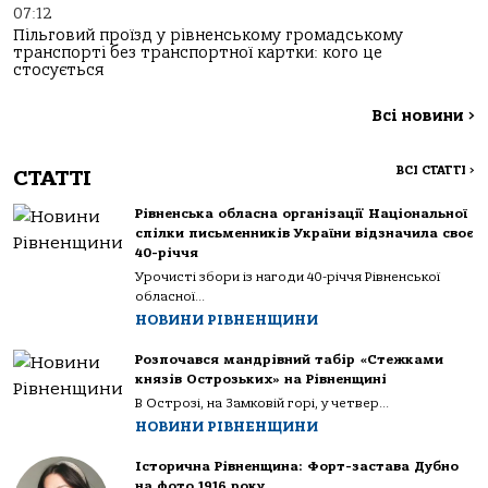
07:12
Пільговий проїзд у рівненському громадському
транспорті без транспортної картки: кого це
стосується
Всі новини
>
ВСІ СТАТТІ
>
СТАТТІ
Рівненська обласна організації Національної
спілки письменників України відзначила своє
40-річчя
Урочисті збори із нагоди 40-річчя Рівненської
обласної...
НОВИНИ РІВНЕНЩИНИ
Розпочався мандрівний табір «Стежками
князів Острозьких» на Рівненщині
В Острозі, на Замковій горі, у четвер...
НОВИНИ РІВНЕНЩИНИ
Історична Рівненщина: Форт-застава Дубно
на фото 1916 року