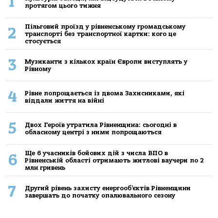
1
протягом цього тижня
Пільговий проїзд у рівненському громадському
2
транспорті без транспортної картки: кого це
стосується
3
Музиканти з кількох країн Європи виступлять у
Рівному
4
Рівне попрощається із двома Захисниками, які
віддали життя на війні
5
Двох Героїв утратила Рівненщина: сьогодні в
обласному центрі з ними попрощаються
Ще 6 учасників бойових дій з числа ВПО в
6
Рівненській області отримають житлові ваучери по 2
млн гривень
7
Другий рівень захисту енергооб’єктів Рівненщини
завершать до початку опалювального сезону