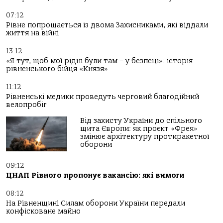
07:12
Рівне попрощається із двома Захисниками, які віддали
життя на війні
13:12
«Я тут, щоб мої рідні були там – у безпеці»: історія
рівненського бійця «Князя»
11:12
Рівненські медики проведуть черговий благодійний
велопробіг
Від захисту України до спільного
щита Європи: як проєкт «Фрея»
змінює архітектуру протиракетної
оборони
09:12
ЦНАП Рівного пропонує вакансію: які вимоги
08:12
На Рівненщині Силам оборони України передали
конфісковане майно