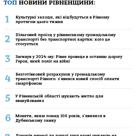
ТОП
НОВИНИ РІВНЕНЩИНИ:
1
Культурні заходи, які відбудуться в Рівному
протягом цього тижня
Пільговий проїзд у рівненському громадському
2
транспорті без транспортної картки: кого це
стосується
3
Загинув у 2024-му: Рівне проведе в останню дорогу
Героя, який поліг на війні
Безготівковий розрахунок у громадському
4
транспорті Рівного: з'явився новий спосіб оплати
смартфоном
5
У Рівненській області шукають житло для
евакуйованих
6
Монети, яким понад 100 років, з'явилися в
Дубенському замку
Донорів першої та другої груп крові шукають на