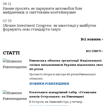
08:12
Рівнян просять не паркувати автомобілі біля
майданчиків із сміттєвими контейнерами
07:33
Ukraine Investment Congress: як інвестиції у майбутнє
формують нові стандарти галузі
Всі новини
>
ВСІ СТАТТІ
>
СТАТТІ
Рівненська обласна організації Національної
спілки письменників України відзначила своє
40-річчя
Урочисті збори із нагоди 40-річчя Рівненської
обласної...
НОВИНИ РІВНЕНЩИНИ
Розпочався мандрівний табір «Стежками
князів Острозьких» на Рівненщині
В Острозі, на Замковій горі, у четвер...