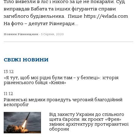
Тіло вивезли в ліс і нікого за це не покарали. Суд
виправдав Бабата та інших фігурантів справи
загиблого будівельника. Пише https://4vlada.com
На фото – депутат Рівнеради...
Новини Рівненщини
-
5 Серпня, 2020
СВІЖІ НОВИНИ
13:12
«Я тут, щоб мої рідні були там – у безпеці»: історія
рівненського бійця «Князя»
11:12
Рівненські медики проведуть черговий благодійний
велопробіг
Від захисту України до спільного
щита Європи: як проєкт «Фрея»
змінює архітектуру протиракетної
оборони