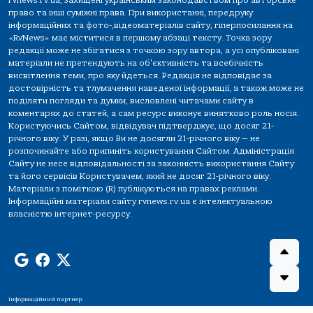
rvnews.rv.ua, захищені українським законодавством про авторське
право та інші суміжні права. При використанні, передруку
інформаційних та фото-,відеоматеріалів сайту, гіперпосилання на
«RvNews» має міститися в першому абзаці тексту. Точка зору
редакції може не збігатися з точкою зору автора, а усі опубліковані
матеріали не претендують на об'єктивність та всебічність
висвітлення теми, про яку йдеться. Редакція не відповідає за
достовірність та тлумачення наведеної інформації, а також може не
поділяти погляди та думки, висловлені читачами сайту в
коментарях до статей, а сам ресурс виконує винятково роль носія.
Користуючись Сайтом, відвідувач підтверджує, що досяг 21-
річного віку. У разі, якщо Ви не досягли 21-річного віку — не
розпочинайте або припиніть користування Сайтом. Адміністрація
Сайту не несе відповідальності за законність використання Сайту
та його сервісів Користувачем, який не досяг 21-річного віку.
Матеріали з поміткою (R) публікуються на правах реклами.
Інформаційні матеріали сайту rvnews.rv.ua є інтелектуальною
власністю інтернет-ресурсу.
Інформаційний партнер: