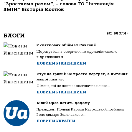
“Зростаємо разом”, – голова ГО “Інтонація
ЗМІН” Вікторія Костюк
ВСІ БЛОГИ
>
БЛОГИ
У святкових обіймах Саксонії
Щоразу після повернення із журналістського
відрядження я...
НОВИНИ РІВНЕНЩИНИ
Стус на гривні: не просто портрет, а питання
нашої пам’яті
Є імена, які не повинні залишатися лише...
НОВИНИ РІВНЕНЩИНИ
Білий Орел летить додому
Президент Польщі Кароль Навроцький позбавив
Володимира Зеленського...
НОВИНИ УКРАЇНИ