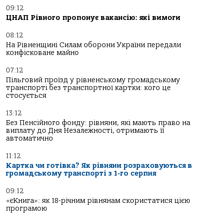
09:12
ЦНАП Рівного пропонує вакансію: які вимоги
08:12
На Рівненщині Силам оборони України передали
конфісковане майно
07:12
Пільговий проїзд у рівненському громадському
транспорті без транспортної картки: кого це
стосується
13:12
Без Пенсійного фонду: рівняни, які мають право на
виплату до Дня Незалежності, отримають її
автоматично
11:12
Картка чи готівка? Як рівняни розраховуються в
громадському транспорті з 1-го серпня
09:12
«єКнига»: як 18-річним рівнянам скористатися цією
програмою