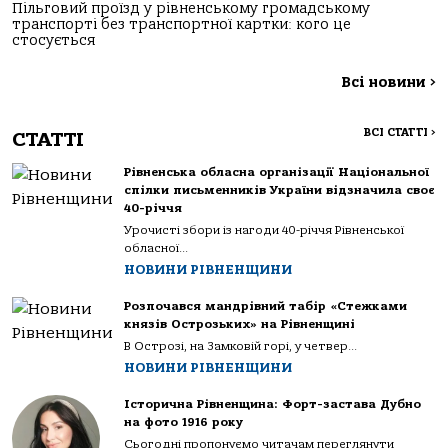
Пільговий проїзд у рівненському громадському
транспорті без транспортної картки: кого це
стосується
Всі новини
>
ВСІ СТАТТІ
>
СТАТТІ
Рівненська обласна організації Національної
спілки письменників України відзначила своє
40-річчя
Урочисті збори із нагоди 40-річчя Рівненської
обласної...
НОВИНИ РІВНЕНЩИНИ
Розпочався мандрівний табір «Стежками
князів Острозьких» на Рівненщині
В Острозі, на Замковій горі, у четвер...
НОВИНИ РІВНЕНЩИНИ
Історична Рівненщина: Форт-застава Дубно
на фото 1916 року
Сьогодні пропонуємо читачам переглянути