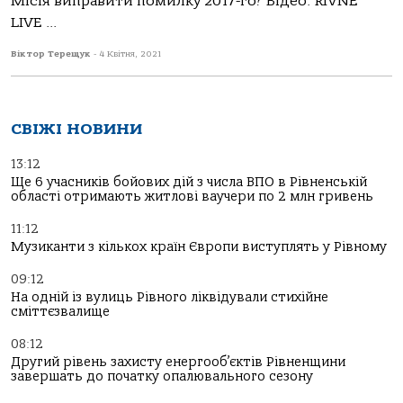
Місія виправити помилку 2017-го? Відео: RIVNE
LIVE ...
Віктор Терещук
-
4 Квітня, 2021
СВІЖІ НОВИНИ
13:12
Ще 6 учасників бойових дій з числа ВПО в Рівненській
області отримають житлові ваучери по 2 млн гривень
11:12
Музиканти з кількох країн Європи виступлять у Рівному
09:12
На одній із вулиць Рівного ліквідували стихійне
сміттєзвалище
08:12
Другий рівень захисту енергооб’єктів Рівненщини
завершать до початку опалювального сезону