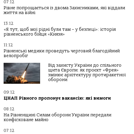
07:12
Рівне попрощається із двома Захисниками, які віддали
життя на війні
13:12
«Я тут, щоб мої рідні були там – у безпеці»: історія
рівненського бійця «Князя»
11:12
Рівненські медики проведуть черговий благодійний
велопробіг
Від захисту України до спільного
щита Європи: як проєкт «Фрея»
змінює архітектуру протиракетної
оборони
09:12
ЦНАП Рівного пропонує вакансію: які вимоги
08:12
На Рівненщині Силам оборони України передали
конфісковане майно
07:12