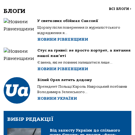
ВСІ БЛОГИ
>
БЛОГИ
У святкових обіймах Саксонії
Щоразу після повернення із журналістського
відрядження я...
НОВИНИ РІВНЕНЩИНИ
Стус на гривні: не просто портрет, а питання
нашої пам’яті
Є імена, які не повинні залишатися лише...
НОВИНИ РІВНЕНЩИНИ
Білий Орел летить додому
Президент Польщі Кароль Навроцький позбавив
Володимира Зеленського...
НОВИНИ УКРАЇНИ
ВИБІР РЕДАКЦІЇ
Від захисту України до спільного
щита Європи: як проєкт «Фрея»