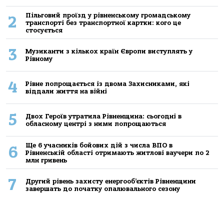
Пільговий проїзд у рівненському громадському
2
транспорті без транспортної картки: кого це
стосується
3
Музиканти з кількох країн Європи виступлять у
Рівному
4
Рівне попрощається із двома Захисниками, які
віддали життя на війні
5
Двох Героїв утратила Рівненщина: сьогодні в
обласному центрі з ними попрощаються
Ще 6 учасників бойових дій з числа ВПО в
6
Рівненській області отримають житлові ваучери по 2
млн гривень
7
Другий рівень захисту енергооб’єктів Рівненщини
завершать до початку опалювального сезону