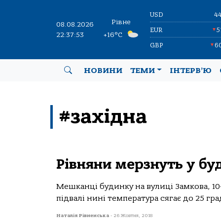
USD
4
Рівне
08.08.2026
EUR
5
▼
22:37:53
+16°C
GBP
6
▼
НОВИНИ
ТЕМИ
ІНТЕРВ’Ю
#західна
Рівняни мерзнуть у бу
Мешканці будинку на вулиці Замкова, 10
підвалі нині температура сягає до 25 град
Наталія Рівненська
-
26 Жовтня, 2018