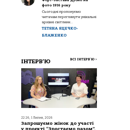
Форт-застава Дубно на
фото 1916 року
Сьогодні пропонуємо
читачам переглянути унікальні
архівні світлини...
ТЕТЯНА ЯЦЕЧКО-
БЛАЖЕНКО
ВСІ ІНТЕРВ'Ю
>
ІНТЕРВ'Ю
22:26, 1 Липня, 2026
Запрошуємо жінок до участі
у проєкті “Зростаємо разом”,