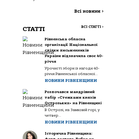
Всі новини
>
ВСІ СТАТТІ
>
СТАТТІ
Рівненська обласна
організації Національної
спілки письменників
України відзначила своє 40-
річчя
Урочисті збори із нагоди 40-
річчя Рівненської обласної...
НОВИНИ РІВНЕНЩИНИ
Розпочався мандрівний
табір «Стежками князів
Острозьких» на Рівненщині
В Острозі, на Замковій горі, у
четвер...
НОВИНИ РІВНЕНЩИНИ
Історична Рівненщина: