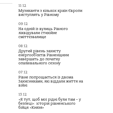
11:12
Музиканти з кількох країн Європи
виступлять у Рівному
09:12
На одній із вулиць Рівного
ліквідували стихійне
сміттєзвалище
08:12
Другий рівень захисту
енергооб’єктів Рівненщини
завершать до початку
опалювального сезону
07:12
Рівне попрощається із двома
Захисниками, які віддали життя на
війні
13:12
«Я тут, щоб мої рідні були там – у
безпеці»: історія рівненського
бійця «Князя»