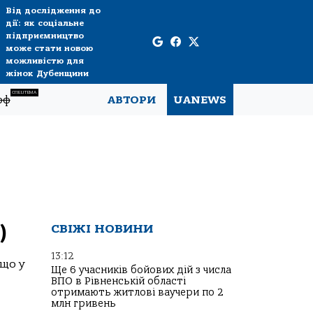
Від дослідження до
дії: як соціальне
підприємництво
може стати новою
можливістю для
жінок Дубенщини
СПЕЦТЕМА
рф
АВТОРИ
UANEWS
)
СВІЖІ НОВИНИ
13:12
що у
Ще 6 учасників бойових дій з числа
ВПО в Рівненській області
отримають житлові ваучери по 2
млн гривень