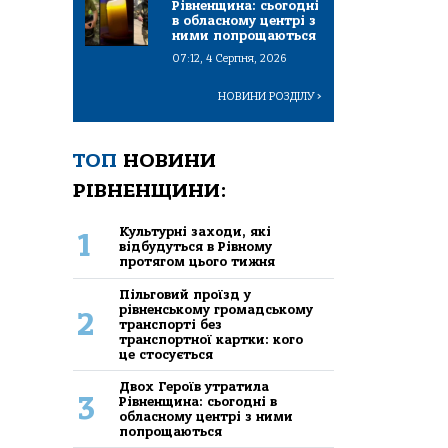
Рівненщина: сьогодні
в обласному центрі з
ними попрощаються
07:12, 4 Серпня, 2026
НОВИНИ РОЗДІЛУ
>
ТОП
НОВИНИ
РІВНЕНЩИНИ:
Культурні заходи, які
1
відбудуться в Рівному
протягом цього тижня
Пільговий проїзд у
рівненському громадському
2
транспорті без
транспортної картки: кого
це стосується
Двох Героїв утратила
3
Рівненщина: сьогодні в
обласному центрі з ними
попрощаються