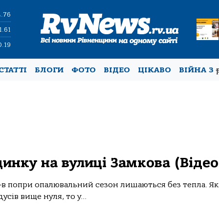
4.76
1.61
0.19
СТАТТІ
БЛОГИ
ФОТО
ВІДЕО
ЦІКАВО
ВІЙНА З
динку на вулиці Замкова (Відео
-в попри опалювальний сезон лишаються без тепла. Як
усів вище нуля, то у...