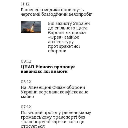
11:12
Рівненські медики проведуть
черговий благодійний велопробіг
Від захисту України
до спільного щита
Європи: як проєкт
«Фрея» змінює
архітектуру
протиракетної
оборони
09:12
ЦНАП Рівного пропонує
вакансію: які вимоги
08:12
На Рівненщині Силам оборони
України передали конфісковане
майно
07:12
Пільговий проїзд у рівненському
громадському транспорті без
транспортної картки: кого це
стосується