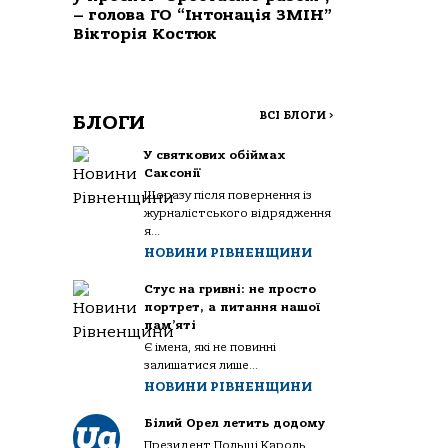
– голова ГО “Інтонація ЗМІН”
Вікторія Костюк
ВСІ БЛОГИ
>
БЛОГИ
У святкових обіймах
Саксонії
Щоразу після повернення із
журналістського відрядження
я...
НОВИНИ РІВНЕНЩИНИ
Стус на гривні: не просто
портрет, а питання нашої
пам’яті
Є імена, які не повинні
залишатися лише...
НОВИНИ РІВНЕНЩИНИ
Білий Орел летить додому
Президент Польщі Кароль