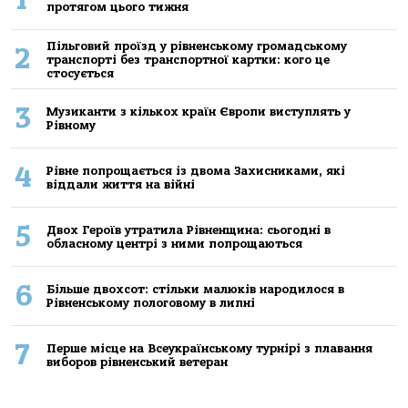
протягом цього тижня
Пільговий проїзд у рівненському громадському
2
транспорті без транспортної картки: кого це
стосується
3
Музиканти з кількох країн Європи виступлять у
Рівному
4
Рівне попрощається із двома Захисниками, які
віддали життя на війні
5
Двох Героїв утратила Рівненщина: сьогодні в
обласному центрі з ними попрощаються
6
Більше двохсот: стільки малюків народилося в
Рівненському пологовому в липні
7
Перше місце на Всеукраїнському турнірі з плавання
виборов рівненський ветеран