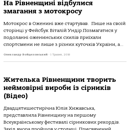
На Рівненщині відбулися
змагання з мотокросу
Мотокрос в Оженині вже стартував. Пише на своїй
сторінці у Фейсбук Віталій Ундір.Позмагатися у
подоланні оженинських схилів приїхали
спортсмени не лише з різних куточків України, а...
Олександр Войцеховський
-
1 Травня, 2018
Жителька Рівненщини творить
неймовірні вироби із сірників
(Відео)
Двадцятишестирічна Юлія Хижавська,
представлила Рівненщину на першому
Всеукраїнському фестивалі сірникових рекордів.
Захід вчора пройшов у столиці. Присвячений