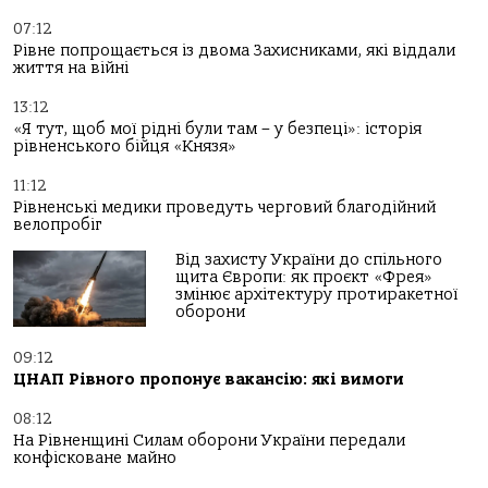
07:12
Рівне попрощається із двома Захисниками, які віддали
життя на війні
13:12
«Я тут, щоб мої рідні були там – у безпеці»: історія
рівненського бійця «Князя»
11:12
Рівненські медики проведуть черговий благодійний
велопробіг
Від захисту України до спільного
щита Європи: як проєкт «Фрея»
змінює архітектуру протиракетної
оборони
09:12
ЦНАП Рівного пропонує вакансію: які вимоги
08:12
На Рівненщині Силам оборони України передали
конфісковане майно