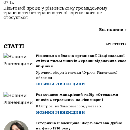
07:12
Пільговий проїзд у рівненському громадському
транспорті без транспортної картки: кого це
стосується
Всі новини
>
ВСІ СТАТТІ
>
СТАТТІ
Рівненська обласна організації Національної
спілки письменників України відзначила своє
40-річчя
Урочисті збори із нагоди 40-річчя Рівненської
обласної...
НОВИНИ РІВНЕНЩИНИ
Розпочався мандрівний табір «Стежками
князів Острозьких» на Рівненщині
В Острозі, на Замковій горі, у четвер...
НОВИНИ РІВНЕНЩИНИ
Історична Рівненщина: Форт-застава Дубно
на фото 1916 року