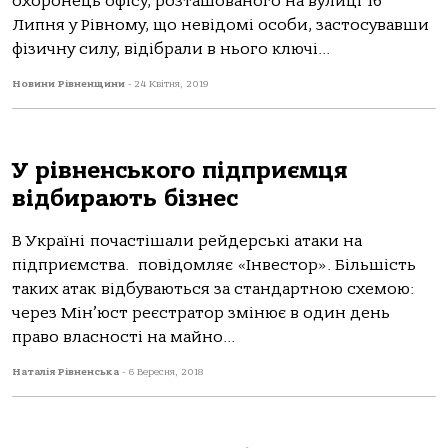
охоронець офісу, розташованого на вулиці 16
Липня у Рівному, що невідомі особи, застосувавши
фізичну силу, відібрали в нього ключі...
Новини Рівненщини
-
24 Квітня, 2019
У рівненського підприємця
відбирають бізнес
В Україні почастішали рейдерські атаки на
підприємства. повідомляє «Інвестор». Більшість
таких атак відбуваються за стандартною схемою:
через Мін’юст реєстратор змінює в один день
право власності на майно...
Наталія Рівненська
-
6 Вересня, 2018