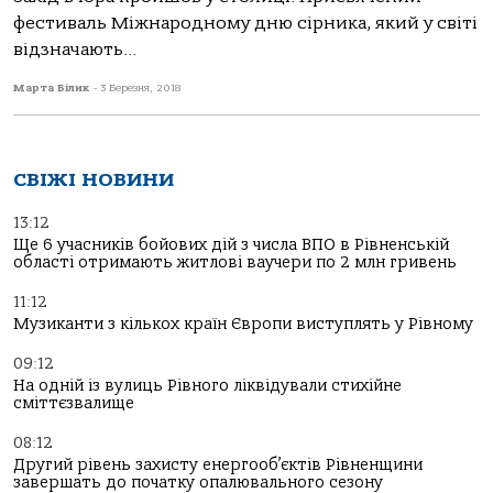
фестиваль Міжнародному дню сірника, який у світі
відзначають...
Марта Білик
-
3 Березня, 2018
СВІЖІ НОВИНИ
13:12
Ще 6 учасників бойових дій з числа ВПО в Рівненській
області отримають житлові ваучери по 2 млн гривень
11:12
Музиканти з кількох країн Європи виступлять у Рівному
09:12
На одній із вулиць Рівного ліквідували стихійне
сміттєзвалище
08:12
Другий рівень захисту енергооб’єктів Рівненщини
завершать до початку опалювального сезону