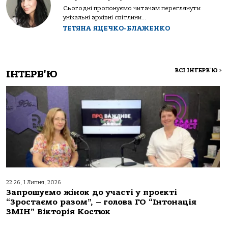
Сьогодні пропонуємо читачам переглянути
унікальні архівні світлини...
ТЕТЯНА ЯЦЕЧКО-БЛАЖЕНКО
ВСІ ІНТЕРВ'Ю
>
ІНТЕРВ'Ю
22:26, 1 Липня, 2026
Запрошуємо жінок до участі у проєкті
“Зростаємо разом”, – голова ГО “Інтонація
ЗМІН” Вікторія Костюк