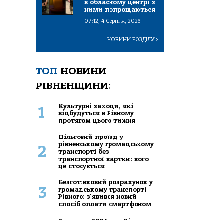
в обласному центрі з
ними попрощаються
07:12, 4 Серпня, 2026
НОВИНИ РОЗДІЛУ
>
ТОП
НОВИНИ
РІВНЕНЩИНИ:
Культурні заходи, які
1
відбудуться в Рівному
протягом цього тижня
Пільговий проїзд у
рівненському громадському
2
транспорті без
транспортної картки: кого
це стосується
Безготівковий розрахунок у
3
громадському транспорті
Рівного: з'явився новий
спосіб оплати смартфоном