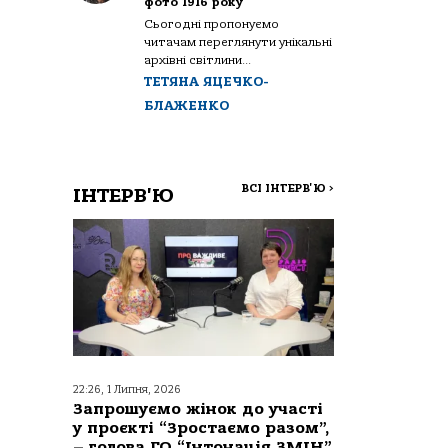
фото 1916 року
Сьогодні пропонуємо
читачам переглянути унікальні
архівні світлини...
ТЕТЯНА ЯЦЕЧКО-
БЛАЖЕНКО
ВСІ ІНТЕРВ'Ю
>
ІНТЕРВ'Ю
22:26, 1 Липня, 2026
Запрошуємо жінок до участі
у проєкті “Зростаємо разом”,
– голова ГО “Інтонація ЗМІН”