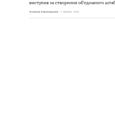
виступив за створення об‘єднаного штабу
Новини Рівненщини
-
7 Лютого, 2019