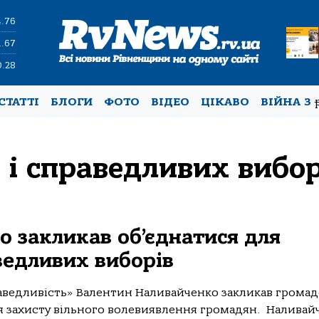
4.76
1.67
0.28
СТАТТІ
БЛОГИ
ФОТО
ВІДЕО
ЦІКАВО
ВІЙНА З
 і справедливих вибор
 закликав об’єднатися для
аведливих виборів
раведливість» Валентин Наливайченко закликав громад
для захисту вільного волевиявлення громадян. Наливай