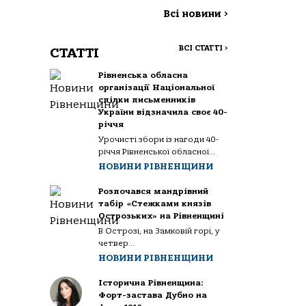
Всі новини
>
ВСІ СТАТТІ
>
СТАТТІ
Рівненська обласна
організації Національної
спілки письменників
України відзначила своє 40-
річчя
Урочисті збори із нагоди 40-
річчя Рівненської обласної...
НОВИНИ РІВНЕНЩИНИ
Розпочався мандрівний
табір «Стежками князів
Острозьких» на Рівненщині
В Острозі, на Замковій горі, у
четвер...
НОВИНИ РІВНЕНЩИНИ
Історична Рівненщина:
Форт-застава Дубно на