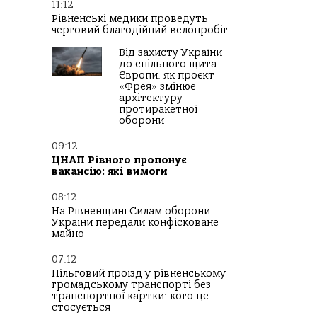
11:12
Рівненські медики проведуть
черговий благодійний велопробіг
Від захисту України
до спільного щита
Європи: як проєкт
«Фрея» змінює
архітектуру
протиракетної
оборони
09:12
ЦНАП Рівного пропонує
вакансію: які вимоги
08:12
На Рівненщині Силам оборони
України передали конфісковане
майно
07:12
Пільговий проїзд у рівненському
громадському транспорті без
транспортної картки: кого це
стосується