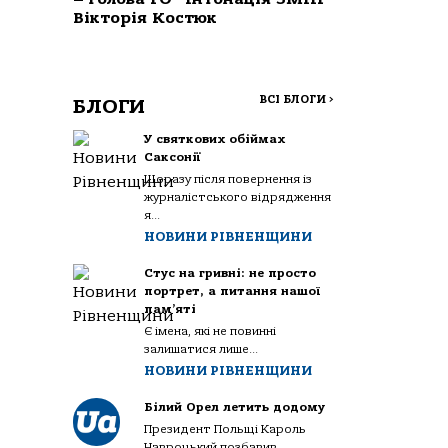
Вікторія Костюк
ВСІ БЛОГИ
>
БЛОГИ
У святкових обіймах
Саксонії
Щоразу після повернення із
журналістського відрядження
я...
НОВИНИ РІВНЕНЩИНИ
Стус на гривні: не просто
портрет, а питання нашої
пам’яті
Є імена, які не повинні
залишатися лише...
НОВИНИ РІВНЕНЩИНИ
Білий Орел летить додому
Президент Польщі Кароль
Навроцький позбавив