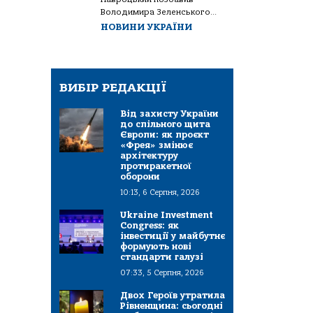
Володимира Зеленського...
НОВИНИ УКРАЇНИ
ВИБІР РЕДАКЦІЇ
Від захисту України
до спільного щита
Європи: як проєкт
«Фрея» змінює
архітектуру
протиракетної
оборони
10:13, 6 Серпня, 2026
Ukraine Investment
Congress: як
інвестиції у майбутнє
формують нові
стандарти галузі
07:33, 5 Серпня, 2026
Двох Героїв утратила
Рівненщина: сьогодні