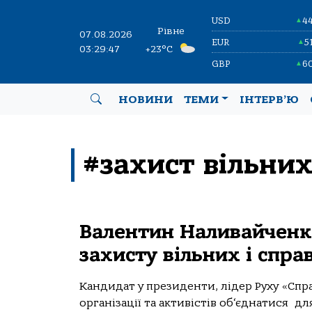
USD
4
▲
Рівне
07.08.2026
EUR
5
▲
03:29:47
+23°C
GBP
6
▲
НОВИНИ
ТЕМИ
ІНТЕРВ’Ю
#захист вільних
Валентин Наливайченко
захисту вільних і спр
Кандидат у президенти, лідер Руху «Сп
організації та активістів об‘єднатися 