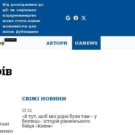
Від дослідження до
дії: як соціальне
підприємництво
може стати новою
можливістю для
жінок Дубенщини
СПЕЦТЕМА
рф
АВТОРИ
UANEWS
ів
СВІЖІ НОВИНИ
13:12
«Я тут, щоб мої рідні були там – у
безпеці»: історія рівненського
ські
бійця «Князя»
ченко