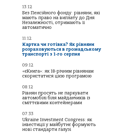
13:12
Без Пенсійного фонду: рівняни, які
мають право на виплату до Дня
Незалежності, отримають її
автоматично
11:12
Картка чи готівка? Як рівняни
розраховуються в громадському
транспорті з 1-го серпня
09:12
«єКнига»: як 18-річним рівнянам
скористатися цією програмою
08:12
Рівнян просять не паркувати
автомобілі біля майданчиків із
сміттєвими контейнерами
07:33
Ukraine Investment Congress: як
інвестиції у майбутнє формують
нові стандарти галузі