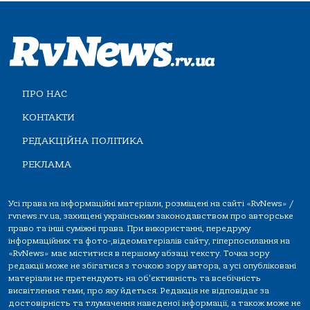
ПРО НАС
КОНТАКТИ
РЕДАКЦІЙНА ПОЛІТИКА
РЕКЛАМА
Усі права на інформаційні матеріали, розміщені на сайті «RvNews» /
rvnews.rv.ua, захищені українським законодавством про авторське
право та інші суміжні права. При використанні, передруку
інформаційних та фото-,відеоматеріалів сайту, гіперпосилання на
«RvNews» має міститися в першому абзаці тексту. Точка зору
редакції може не збігатися з точкою зору автора, а усі опубліковані
матеріали не претендують на об'єктивність та всебічність
висвітлення теми, про яку йдеться. Редакція не відповідає за
достовірність та тлумачення наведеної інформації, а також може не