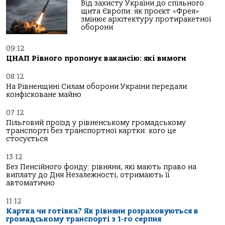
Від захисту України до спільного
щита Європи: як проєкт «Фрея»
змінює архітектуру протиракетної
оборони
09:12
ЦНАП Рівного пропонує вакансію: які вимоги
08:12
На Рівненщині Силам оборони України передали
конфісковане майно
07:12
Пільговий проїзд у рівненському громадському
транспорті без транспортної картки: кого це
стосується
13:12
Без Пенсійного фонду: рівняни, які мають право на
виплату до Дня Незалежності, отримають її
автоматично
11:12
Картка чи готівка? Як рівняни розраховуються в
громадському транспорті з 1-го серпня