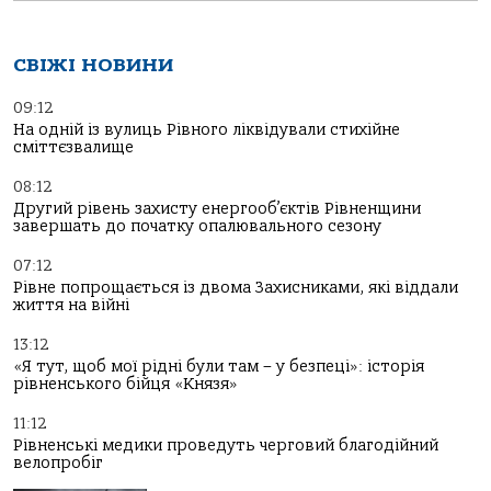
СВІЖІ НОВИНИ
09:12
На одній із вулиць Рівного ліквідували стихійне
сміттєзвалище
08:12
Другий рівень захисту енергооб’єктів Рівненщини
завершать до початку опалювального сезону
07:12
Рівне попрощається із двома Захисниками, які віддали
життя на війні
13:12
«Я тут, щоб мої рідні були там – у безпеці»: історія
рівненського бійця «Князя»
11:12
Рівненські медики проведуть черговий благодійний
велопробіг