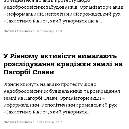
приєднатися до акції протесту щодо
недобросовісних забудовників. Організатори акції
– неформальний, неполітичний громадський рух
«Захистимо Рівне», який утворився ще в...
Наталія Рівненська
-
6 Листопада, 2017
У Рівному активісти вимагають
розслідування крадіжки землі на
Пагорбі Слави
Рівнян кличуть на акцію протесту щодо
недобросовісниих будівельників та розкрадання
землі на Пагорбі Слави. Органіатори акції –
неформальний, неполітичний громадський рух
«Захистимо Рівне», який утворився...
Наталія Рівненська
-
5 Листопада, 2017