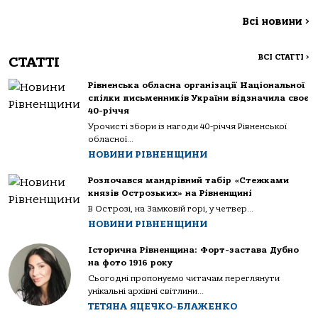
Всі новини
>
ВСІ СТАТТІ
>
СТАТТІ
Рівненська обласна організації Національної
спілки письменників України відзначила своє
40-річчя
Урочисті збори із нагоди 40-річчя Рівненської
обласної...
НОВИНИ РІВНЕНЩИНИ
Розпочався мандрівний табір «Стежками
князів Острозьких» на Рівненщині
В Острозі, на Замковій горі, у четвер...
НОВИНИ РІВНЕНЩИНИ
Історична Рівненщина: Форт-застава Дубно
на фото 1916 року
Сьогодні пропонуємо читачам переглянути
унікальні архівні світлини...
ТЕТЯНА ЯЦЕЧКО-БЛАЖЕНКО