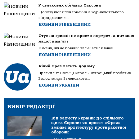
У святкових обіймах Саксонії
Щоразу після повернення із журналістського
відрядження я...
НОВИНИ РІВНЕНЩИНИ
Стус на гривні: не просто портрет, а питання
нашої пам’яті
Є імена, які не повинні залишатися лише...
НОВИНИ РІВНЕНЩИНИ
Білий Орел летить додому
Президент Польщі Кароль Навроцький позбавив
Володимира Зеленського...
НОВИНИ УКРАЇНИ
ВИБІР РЕДАКЦІЇ
Від захисту України до спільного
щита Європи: як проєкт «Фрея»
змінює архітектуру протиракетної
оборони