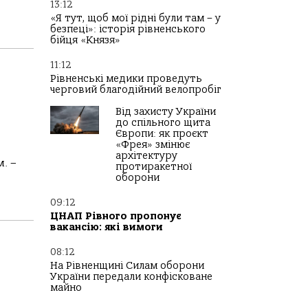
13:12
«Я тут, щоб мої рідні були там – у
безпеці»: історія рівненського
бійця «Князя»
11:12
Рівненські медики проведуть
черговий благодійний велопробіг
Від захисту України
до спільного щита
Європи: як проєкт
«Фрея» змінює
архітектуру
. –
протиракетної
оборони
09:12
ЦНАП Рівного пропонує
вакансію: які вимоги
08:12
На Рівненщині Силам оборони
України передали конфісковане
майно