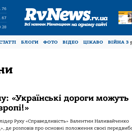
4.76
1.67
0.28
СТАТТІ
БЛОГИ
ФОТО
ВІДЕО
ЦІКАВО
ВІЙНА З
ни
у: «Українські дороги можуть
вропі!»
 лідер Руху «Справедливість» Валентин Наливайченко
», де розповів про основні положення своєї передвиб