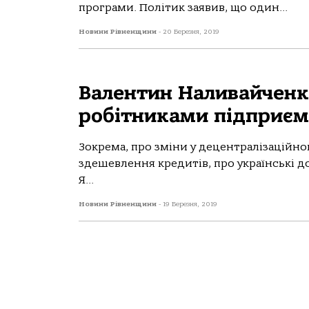
програми. Політик заявив, що один...
Новини Рівненщини
-
20 Березня, 2019
Валентин Наливайченко
робітниками підприєм
Зокрема, про зміни у децентралізаційн
здешевлення кредитів, про українські д
Я...
Новини Рівненщини
-
19 Березня, 2019