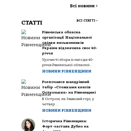
Всі новини
>
ВСІ СТАТТІ
>
СТАТТІ
Рівненська обласна
організації Національної
спілки письменників
України відзначила своє 40-
річчя
Урочисті збори із нагоди 40-
річчя Рівненської обласної...
НОВИНИ РІВНЕНЩИНИ
Розпочався мандрівний
табір «Стежками князів
Острозьких» на Рівненщині
В Острозі, на Замковій горі, у
четвер...
НОВИНИ РІВНЕНЩИНИ
Історична Рівненщина:
Форт-застава Дубно на