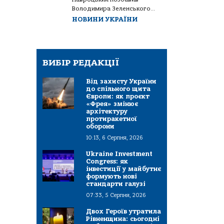
Володимира Зеленського...
НОВИНИ УКРАЇНИ
ВИБІР РЕДАКЦІЇ
Від захисту України
до спільного щита
Європи: як проєкт
«Фрея» змінює
архітектуру
протиракетної
оборони
10:13, 6 Серпня, 2026
Ukraine Investment
Congress: як
інвестиції у майбутнє
формують нові
стандарти галузі
07:33, 5 Серпня, 2026
Двох Героїв утратила
Рівненщина: сьогодні