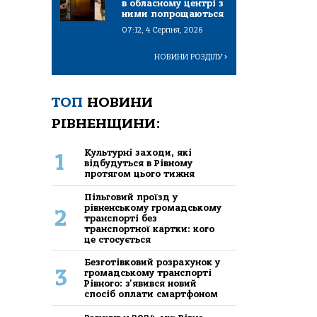
в обласному центрі з
ними попрощаються
07:12, 4 Серпня, 2026
НОВИНИ РОЗДІЛУ
>
ТОП
НОВИНИ
РІВНЕНЩИНИ:
Культурні заходи, які
1
відбудуться в Рівному
протягом цього тижня
Пільговий проїзд у
рівненському громадському
2
транспорті без
транспортної картки: кого
це стосується
Безготівковий розрахунок у
3
громадському транспорті
Рівного: з'явився новий
спосіб оплати смартфоном