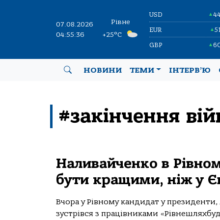
USD
4
▲
Рівне
07.08.2026
EUR
5
▲
04:55:36
+25°C
GBP
6
▲
НОВИНИ
ТЕМИ
ІНТЕРВ’Ю
#закінчення вій
Наливайченко в Рівном
бути кращими, ніж у Є
Вчора у Рівному кандидат у президенти,
зустрівся з працівниками «Рівнешляхбуд