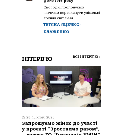
фото 1916 року
Сьогодні пропонуємо
читачам переглянути унікальні
архівні світлини...
ТЕТЯНА ЯЦЕЧКО-
БЛАЖЕНКО
ВСІ ІНТЕРВ'Ю
>
ІНТЕРВ'Ю
22:26, 1 Липня, 2026
Запрошуємо жінок до участі
у проєкті “Зростаємо разом”,
– голова ГО “Інтонація ЗМІН”