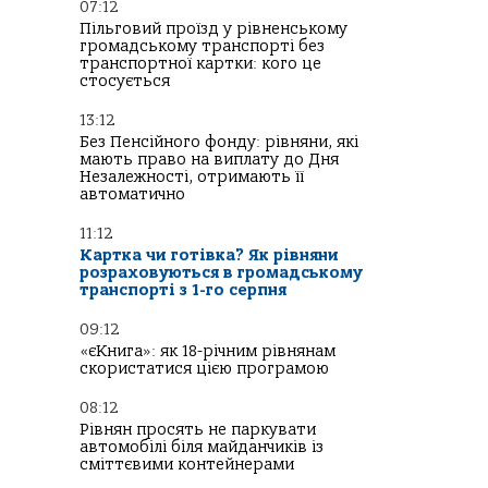
07:12
Пільговий проїзд у рівненському
громадському транспорті без
транспортної картки: кого це
стосується
13:12
Без Пенсійного фонду: рівняни, які
мають право на виплату до Дня
Незалежності, отримають її
автоматично
11:12
Картка чи готівка? Як рівняни
розраховуються в громадському
транспорті з 1-го серпня
09:12
«єКнига»: як 18-річним рівнянам
скористатися цією програмою
08:12
Рівнян просять не паркувати
автомобілі біля майданчиків із
сміттєвими контейнерами