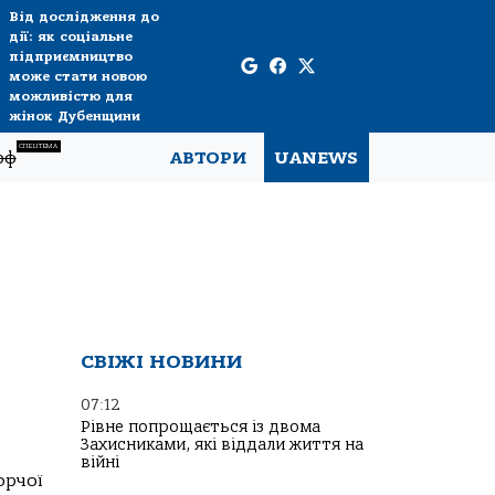
Від дослідження до
дії: як соціальне
підприємництво
може стати новою
можливістю для
жінок Дубенщини
СПЕЦТЕМА
рф
АВТОРИ
UANEWS
СВІЖІ НОВИНИ
07:12
Рівне попрощається із двома
Захисниками, які віддали життя на
війні
орчої