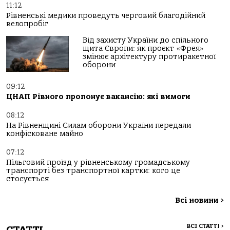
11:12
Рівненські медики проведуть черговий благодійний
велопробіг
Від захисту України до спільного
щита Європи: як проєкт «Фрея»
змінює архітектуру протиракетної
оборони
09:12
ЦНАП Рівного пропонує вакансію: які вимоги
08:12
На Рівненщині Силам оборони України передали
конфісковане майно
07:12
Пільговий проїзд у рівненському громадському
транспорті без транспортної картки: кого це
стосується
Всі новини
>
ВСІ СТАТТІ
>
СТАТТІ