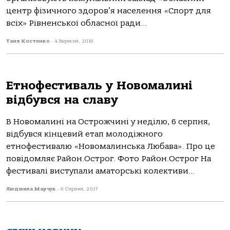
центр фізичного здоров’я населення «Спорт для
всіх» Рівненської обласної ради...
Таня Костенко
-
4 Вересня, 2018
Етнофестиваль у Новомалині
відбувся на славу
В Новомалині на Острожчині у неділю, 6 серпня,
відбувся кінцевий етап молодіжного
етнофестивалю «Новомалинська Любава». Про це
повідомляє Район.Острог. Фото Район.Острог На
фестивалі виступали аматорські колективи...
Людмила Марчук
-
8 Серпня, 2017