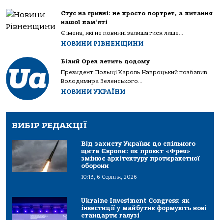
Стус на гривні: не просто портрет, а питання
нашої пам’яті
Є імена, які не повинні залишатися лише...
НОВИНИ РІВНЕНЩИНИ
Білий Орел летить додому
Президент Польщі Кароль Навроцький позбавив
Володимира Зеленського...
НОВИНИ УКРАЇНИ
ВИБІР РЕДАКЦІЇ
Від захисту України до спільного
щита Європи: як проєкт «Фрея»
змінює архітектуру протиракетної
оборони
10:13, 6 Серпня, 2026
Ukraine Investment Congress: як
інвестиції у майбутнє формують нові
стандарти галузі