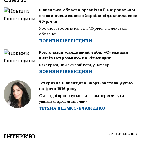
Рівненська обласна організації Національної
спілки письменників України відзначила своє
40-річчя
Урочисті збори із нагоди 40-річчя Рівненської
обласної...
НОВИНИ РІВНЕНЩИНИ
Розпочався мандрівний табір «Стежками
князів Острозьких» на Рівненщині
В Острозі, на Замковій горі, у четвер...
НОВИНИ РІВНЕНЩИНИ
Історична Рівненщина: Форт-застава Дубно
на фото 1916 року
Сьогодні пропонуємо читачам переглянути
унікальні архівні світлини...
ТЕТЯНА ЯЦЕЧКО-БЛАЖЕНКО
ВСІ ІНТЕРВ'Ю
>
ІНТЕРВ'Ю