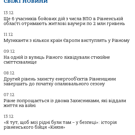
СВІЖІ НОВИНИ
13:12
Ще 6 учасників бойових дій з числа ВПО в Рівненській
області отримають житлові ваучери по 2 млн гривень
11:12
Музиканти з кількох країн Європи виступлять у Рівному
09:12
На одній із вулиць Рівного ліквідували стихійне
сміттєзвалище
08:12
Другий рівень захисту енергооб’єктів Рівненщини
завершать до початку опалювального сезону
07:12
Рівне попрощається із двома Захисниками, які віддали
життя на війні
13:12
«Я тут, щоб мої рідні були там – у безпеці»: історія
рівненського бійця «Князя»