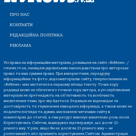
ПРО НАС
КОНТАКТИ
РЕДАКЦІЙНА ПОЛІТИКА
РЕКЛАМА
Усі права на інформаційні матеріали, розміщені на сайті «RvNews» /
rvnews.rv.ua, захищені українським законодавством про авторське
право та інші суміжні права. При використанні, передруку
інформаційних та фото-,відеоматеріалів сайту, гіперпосилання на
«RvNews» має міститися в першому абзаці тексту. Точка зору
редакції може не збігатися з точкою зору автора, а усі опубліковані
матеріали не претендують на об'єктивність та всебічність
висвітлення теми, про яку йдеться. Редакція не відповідає за
достовірність та тлумачення наведеної інформації, а також може не
поділяти погляди та думки, висловлені читачами сайту в
коментарях до статей, а сам ресурс виконує винятково роль носія.
Користуючись Сайтом, відвідувач підтверджує, що досяг 21-
річного віку. У разі, якщо Ви не досягли 21-річного віку — не
розпочинайте або припиніть користування Сайтом. Адміністрація