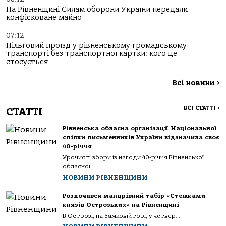
На Рівненщині Силам оборони України передали
конфісковане майно
07:12
Пільговий проїзд у рівненському громадському
транспорті без транспортної картки: кого це
стосується
Всі новини
>
ВСІ СТАТТІ
>
СТАТТІ
Рівненська обласна організації Національної
спілки письменників України відзначила своє
40-річчя
Урочисті збори із нагоди 40-річчя Рівненської
обласної...
НОВИНИ РІВНЕНЩИНИ
Розпочався мандрівний табір «Стежками
князів Острозьких» на Рівненщині
В Острозі, на Замковій горі, у четвер...