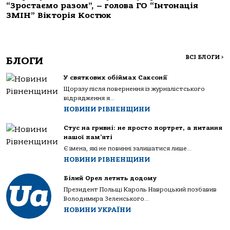
“Зростаємо разом”, – голова ГО “Інтонація
ЗМІН” Вікторія Костюк
ВСІ БЛОГИ
>
БЛОГИ
У святкових обіймах Саксонії
Щоразу після повернення із журналістського
відрядження я...
НОВИНИ РІВНЕНЩИНИ
Стус на гривні: не просто портрет, а питання
нашої пам’яті
Є імена, які не повинні залишатися лише...
НОВИНИ РІВНЕНЩИНИ
Білий Орел летить додому
Президент Польщі Кароль Навроцький позбавив
Володимира Зеленського...
НОВИНИ УКРАЇНИ