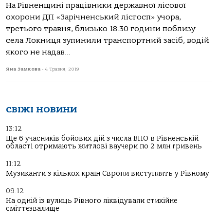
На Рівненщині працівники державної лісової
охорони ДП «Зарічненський лісгосп» учора,
третього травня, близько 18:30 години поблизу
села Локниця зупинили транспортний засіб, водій
якого не надав...
Яна Замкова
-
4 Травня, 2019
СВІЖІ НОВИНИ
13:12
Ще 6 учасників бойових дій з числа ВПО в Рівненській
області отримають житлові ваучери по 2 млн гривень
11:12
Музиканти з кількох країн Європи виступлять у Рівному
09:12
На одній із вулиць Рівного ліквідували стихійне
сміттєзвалище