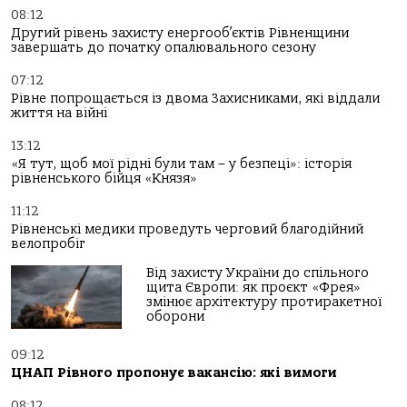
08:12
Другий рівень захисту енергооб’єктів Рівненщини
завершать до початку опалювального сезону
07:12
Рівне попрощається із двома Захисниками, які віддали
життя на війні
13:12
«Я тут, щоб мої рідні були там – у безпеці»: історія
рівненського бійця «Князя»
11:12
Рівненські медики проведуть черговий благодійний
велопробіг
Від захисту України до спільного
щита Європи: як проєкт «Фрея»
змінює архітектуру протиракетної
оборони
09:12
ЦНАП Рівного пропонує вакансію: які вимоги
08:12