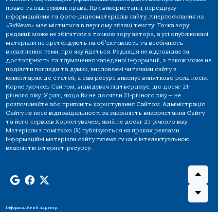
право та інші суміжні права. При використанні, передруку
інформаційних та фото-,відеоматеріалів сайту, гіперпосилання на
«RvNews» має міститися в першому абзаці тексту. Точка зору
редакції може не збігатися з точкою зору автора, а усі опубліковані
матеріали не претендують на об'єктивність та всебічність
висвітлення теми, про яку йдеться. Редакція не відповідає за
достовірність та тлумачення наведеної інформації, а також може не
поділяти погляди та думки, висловлені читачами сайту в
коментарях до статей, а сам ресурс виконує винятково роль носія.
Користуючись Сайтом, відвідувач підтверджує, що досяг 21-
річного віку. У разі, якщо Ви не досягли 21-річного віку — не
розпочинайте або припиніть користування Сайтом. Адміністрація
Сайту не несе відповідальності за законність використання Сайту
та його сервісів Користувачем, який не досяг 21-річного віку.
Матеріали з поміткою (R) публікуються на правах реклами.
Інформаційні матеріали сайту rvnews.rv.ua є інтелектуальною
власністю інтернет-ресурсу.
Інформаційний партнер: