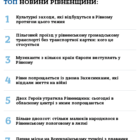
ТОП
НОВИНИ РІВНЕНЩИНИ:
1
Культурні заходи, які відбудуться в Рівному
протягом цього тижня
Пільговий проїзд у рівненському громадському
2
транспорті без транспортної картки: кого це
стосується
3
Музиканти з кількох країн Європи виступлять у
Рівному
4
Рівне попрощається із двома Захисниками, які
віддали життя на війні
5
Двох Героїв утратила Рівненщина: сьогодні в
обласному центрі з ними попрощаються
6
Більше двохсот: стільки малюків народилося в
Рівненському пологовому в липні
Перше місце на Всеукраїнському турнірі з плавання