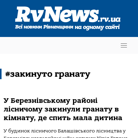
#закинуто гранату
У Березнівському районі
лісничому закинули гранату в
кімнату, де спить мала дитина
У будинок лісничого Балашівського лісництва у