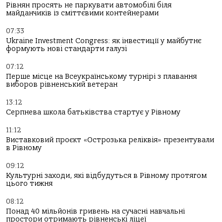
Рівнян просять не паркувати автомобілі біля
майданчиків із сміттєвими контейнерами
07:33
Ukraine Investment Congress: як інвестиції у майбутнє
формують нові стандарти галузі
07:12
Перше місце на Всеукраїнському турнірі з плавання
виборов рівненський ветеран
13:12
Серпнева школа батьківства стартує у Рівному
11:12
Виставковий проєкт «Острозька реліквія» презентували
в Рівному
09:12
Культурні заходи, які відбудуться в Рівному протягом
цього тижня
08:12
Понад 40 мільйонів гривень на сучасні навчальні
простори отримають рівненські ліцеї