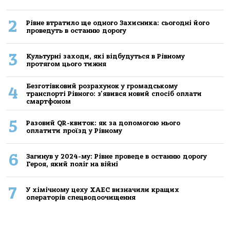
2
Рівне втратило ще одного Захисника: сьогодні його
проведуть в останню дорогу
3
Культурні заходи, які відбудуться в Рівному
протягом цього тижня
Безготівковий розрахунок у громадському
4
транспорті Рівного: з'явився новий спосіб оплати
смартфоном
5
Разовий QR-квиток: як за допомогою нього
оплатити проїзд у Рівному
6
Загинув у 2024-му: Рівне проведе в останню дорогу
Героя, який поліг на війні
7
У хімічному цеху ХАЕС визначили кращих
операторів спецводоочищення