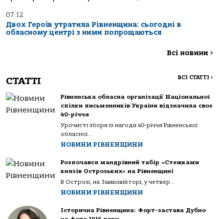
07:12
Двох Героїв утратила Рівненщина: сьогодні в
обласному центрі з ними попрощаються
Всі новини
>
ВСІ СТАТТІ
>
СТАТТІ
Рівненська обласна організації Національної
спілки письменників України відзначила своє
40-річчя
Урочисті збори із нагоди 40-річчя Рівненської
обласної...
НОВИНИ РІВНЕНЩИНИ
Розпочався мандрівний табір «Стежками
князів Острозьких» на Рівненщині
В Острозі, на Замковій горі, у четвер...
НОВИНИ РІВНЕНЩИНИ
Історична Рівненщина: Форт-застава Дубно