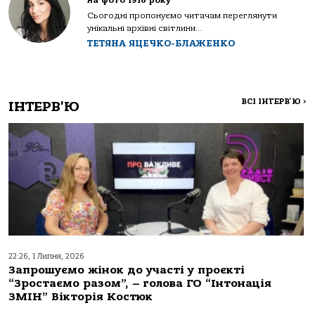
на фото 1916 року
Сьогодні пропонуємо читачам переглянути
унікальні архівні світлини...
ТЕТЯНА ЯЦЕЧКО-БЛАЖЕНКО
ВСІ ІНТЕРВ'Ю
>
ІНТЕРВ'Ю
22:26, 1 Липня, 2026
Запрошуємо жінок до участі у проєкті
“Зростаємо разом”, – голова ГО “Інтонація
ЗМІН” Вікторія Костюк