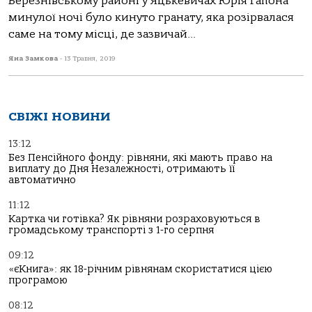
Березнівському районі у Яцькевичах Юрія Гапона
минулої ночі було кинуто гранату, яка розірвалася
саме на тому місці, де зазвичай...
Яна Замкова
-
13 Травня, 2019
СВІЖІ НОВИНИ
13:12
Без Пенсійного фонду: рівняни, які мають право на
виплату до Дня Незалежності, отримають її
автоматично
11:12
Картка чи готівка? Як рівняни розраховуються в
громадському транспорті з 1-го серпня
09:12
«єКнига»: як 18-річним рівнянам скористатися цією
програмою
08:12