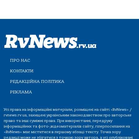
ПРО НАС
КОНТАКТИ
РЕДАКЦІЙНА ПОЛІТИКА
РЕКЛАМА
Усі права на інформаційні матеріали, розміщені на сайті «RvNews» /
rvnews.rv.ua, захищені українським законодавством про авторське
право та інші суміжні права. При використанні, передруку
інформаційних та фото-,відеоматеріалів сайту, гіперпосилання на
«RvNews» має міститися в першому абзаці тексту. Точка зору
редакції може не збігатися з точкою зору автора, а усі опубліковані