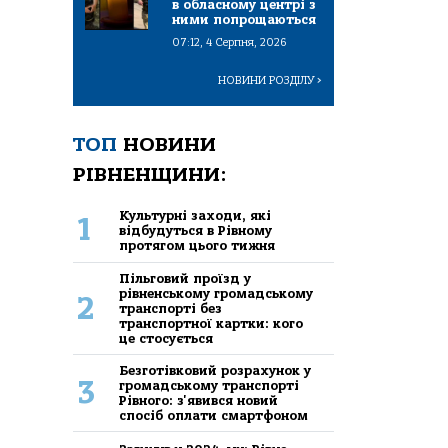
в обласному центрі з
ними попрощаються
07:12, 4 Серпня, 2026
НОВИНИ РОЗДІЛУ
>
ТОП
НОВИНИ
РІВНЕНЩИНИ:
Культурні заходи, які
1
відбудуться в Рівному
протягом цього тижня
Пільговий проїзд у
рівненському громадському
2
транспорті без
транспортної картки: кого
це стосується
Безготівковий розрахунок у
3
громадському транспорті
Рівного: з'явився новий
спосіб оплати смартфоном