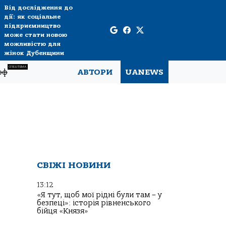
Від дослідження до
дії: як соціальне
підприємництво
може стати новою
можливістю для
жінок Дубенщини
СПЕЦТЕМА
рф
АВТОРИ
UANEWS
СВІЖІ НОВИНИ
13:12
«Я тут, щоб мої рідні були там – у
безпеці»: історія рівненського
бійця «Князя»