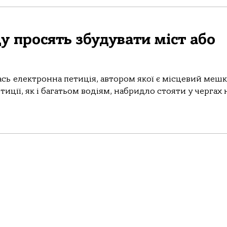
у просять збудувати міст або
лась електронна петиція, автором якої є місцевий меш
тиції, як і багатьом водіям, набридло стояти у чергах 