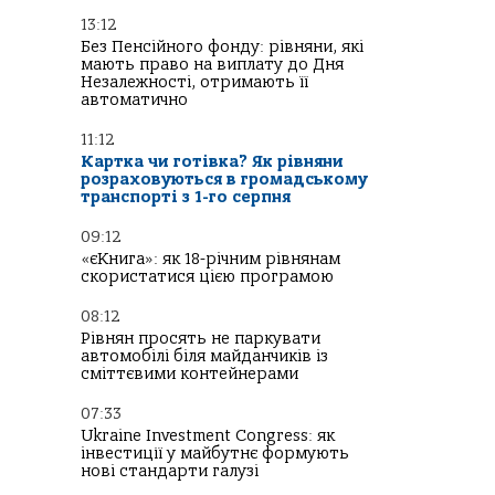
13:12
Без Пенсійного фонду: рівняни, які
мають право на виплату до Дня
Незалежності, отримають її
автоматично
11:12
Картка чи готівка? Як рівняни
розраховуються в громадському
транспорті з 1-го серпня
09:12
«єКнига»: як 18-річним рівнянам
скористатися цією програмою
08:12
Рівнян просять не паркувати
автомобілі біля майданчиків із
сміттєвими контейнерами
07:33
Ukraine Investment Congress: як
інвестиції у майбутнє формують
нові стандарти галузі