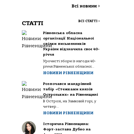
Всі новини
>
ВСІ СТАТТІ
>
СТАТТІ
Рівненська обласна
організації Національної
спілки письменників
України відзначила своє 40-
річчя
Урочисті збори із нагоди 40-
річчя Рівненської обласної...
НОВИНИ РІВНЕНЩИНИ
Розпочався мандрівний
табір «Стежками князів
Острозьких» на Рівненщині
В Острозі, на Замковій горі, у
четвер...
НОВИНИ РІВНЕНЩИНИ
Історична Рівненщина:
Форт-застава Дубно на