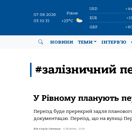
USD
4
▲
Рівне
07.08.2026
EUR
5
▲
03:10:31
+23°C
GBP
6
▲
НОВИНИ
ТЕМИ
ІНТЕРВ’Ю
#залізничний пе
У Рівному планують пе
Переїзд буде пререкрий задля планового
документацію. Переїзд, що на вулиці Пер
Вікторія Синиця
-
6 Жовтня, 2019