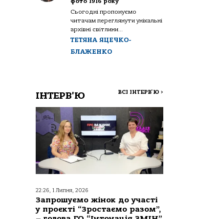
фото 1916 року
Сьогодні пропонуємо
читачам переглянути унікальні
архівні світлини...
ТЕТЯНА ЯЦЕЧКО-
БЛАЖЕНКО
ВСІ ІНТЕРВ'Ю
>
ІНТЕРВ'Ю
22:26, 1 Липня, 2026
Запрошуємо жінок до участі
у проєкті “Зростаємо разом”,
– голова ГО “Інтонація ЗМІН”