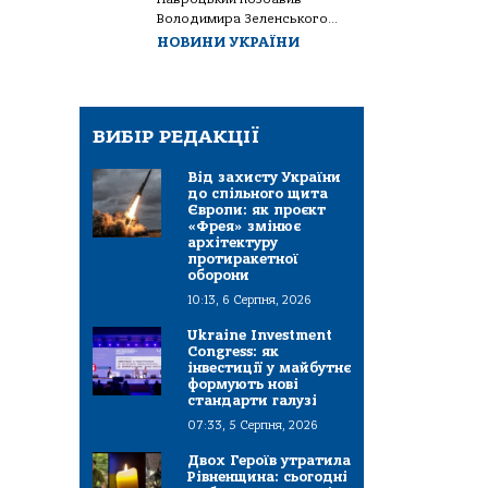
Володимира Зеленського...
НОВИНИ УКРАЇНИ
ВИБІР РЕДАКЦІЇ
Від захисту України
до спільного щита
Європи: як проєкт
«Фрея» змінює
архітектуру
протиракетної
оборони
10:13, 6 Серпня, 2026
Ukraine Investment
Congress: як
інвестиції у майбутнє
формують нові
стандарти галузі
07:33, 5 Серпня, 2026
Двох Героїв утратила
Рівненщина: сьогодні