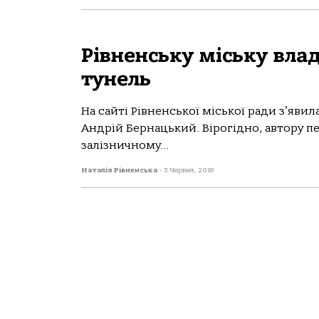
Рівненську міську влад
тунель
На сайті Рівненської міської ради з’яви
Андрій Бернацький. Вірогідно, автору пе
залізничному...
Наталія Рівненська
-
3 Червня, 2018