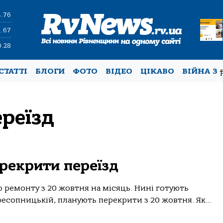
4.76
1.67
0.28
СТАТТІ
БЛОГИ
ФОТО
ВІДЕО
ЦІКАВО
ВІЙНА З
реїзд
рекрити переїзд
 ремонту з 20 жовтня на місяць. Нині готують
есопницькій, планують перекрити з 20 жовтня. Як...