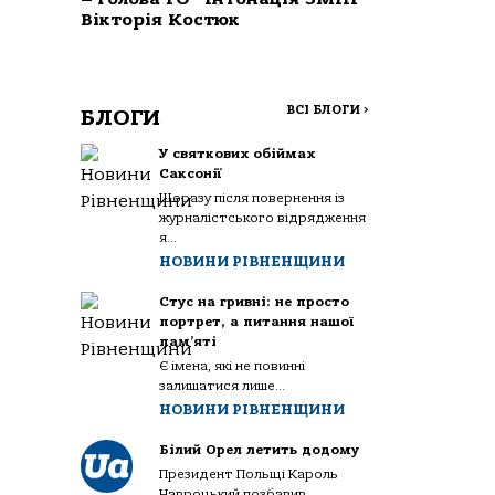
Вікторія Костюк
ВСІ БЛОГИ
>
БЛОГИ
У святкових обіймах
Саксонії
Щоразу після повернення із
журналістського відрядження
я...
НОВИНИ РІВНЕНЩИНИ
Стус на гривні: не просто
портрет, а питання нашої
пам’яті
Є імена, які не повинні
залишатися лише...
НОВИНИ РІВНЕНЩИНИ
Білий Орел летить додому
Президент Польщі Кароль
Навроцький позбавив