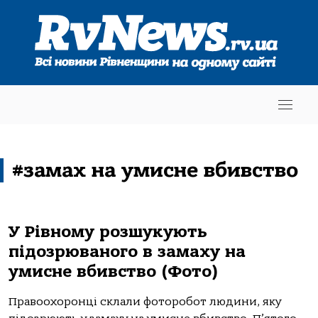
#замах на умисне вбивство
У Рівному розшукують
підозрюваного в замаху на
умисне вбивство (Фото)
Правоохоронці склали фоторобот людини, яку