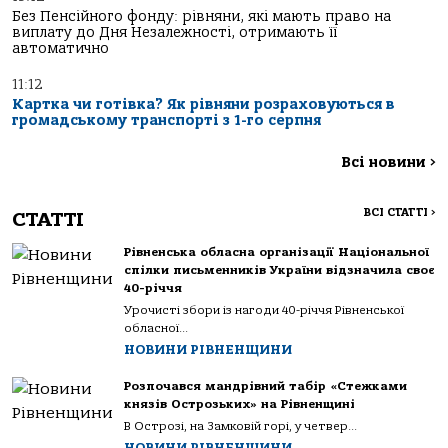
Без Пенсійного фонду: рівняни, які мають право на
виплату до Дня Незалежності, отримають її
автоматично
11:12
Картка чи готівка? Як рівняни розраховуються в
громадському транспорті з 1-го серпня
Всі новини
>
ВСІ СТАТТІ
>
СТАТТІ
Рівненська обласна організації Національної
спілки письменників України відзначила своє
40-річчя
Урочисті збори із нагоди 40-річчя Рівненської
обласної...
НОВИНИ РІВНЕНЩИНИ
Розпочався мандрівний табір «Стежками
князів Острозьких» на Рівненщині
В Острозі, на Замковій горі, у четвер...
НОВИНИ РІВНЕНЩИНИ