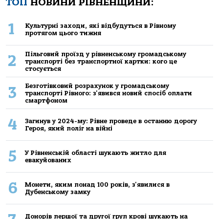
ТОП
НОВИНИ РІВНЕНЩИНИ:
1
Культурні заходи, які відбудуться в Рівному
протягом цього тижня
Пільговий проїзд у рівненському громадському
2
транспорті без транспортної картки: кого це
стосується
Безготівковий розрахунок у громадському
3
транспорті Рівного: з'явився новий спосіб оплати
смартфоном
4
Загинув у 2024-му: Рівне проведе в останню дорогу
Героя, який поліг на війні
5
У Рівненській області шукають житло для
евакуйованих
6
Монети, яким понад 100 років, з'явилися в
Дубенському замку
Донорів першої та другої груп крові шукають на