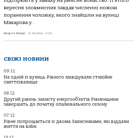
підозрюють у замаху на умисне вбивство. П’ятого
вересня зловмисник завдав численні ножові
поранення чоловіку, якого знайшли на вулиці
Макарова у...
Марта Білик
-
19 Жовтня, 2018
СВІЖІ НОВИНИ
09:12
На одній із вулиць Рівного ліквідували стихійне
сміттєзвалище
08:12
Другий рівень захисту енергооб’єктів Рівненщини
завершать до початку опалювального сезону
07:12
Рівне попрощається із двома Захисниками, які віддали
життя на війні
13:12