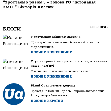
“Зростаємо разом”, – голова ГО “Інтонація
ЗМІН” Вікторія Костюк
ВСІ БЛОГИ
>
БЛОГИ
У святкових обіймах Саксонії
Щоразу після повернення із журналістського
відрядження я...
НОВИНИ РІВНЕНЩИНИ
Стус на гривні: не просто портрет, а питання
нашої пам’яті
Є імена, які не повинні залишатися лише...
НОВИНИ РІВНЕНЩИНИ
Білий Орел летить додому
Президент Польщі Кароль Навроцький позбавив
Володимира Зеленського...
НОВИНИ УКРАЇНИ