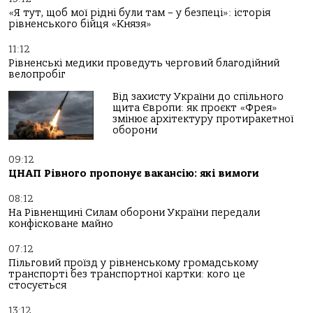
«Я тут, щоб мої рідні були там – у безпеці»: історія
рівненського бійця «Князя»
11:12
Рівненські медики проведуть черговий благодійний
велопробіг
Від захисту України до спільного
щита Європи: як проєкт «Фрея»
змінює архітектуру протиракетної
оборони
09:12
ЦНАП Рівного пропонує вакансію: які вимоги
08:12
На Рівненщині Силам оборони України передали
конфісковане майно
07:12
Пільговий проїзд у рівненському громадському
транспорті без транспортної картки: кого це
стосується
13:12