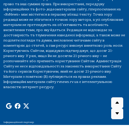
право та інші суміжні права. При використанні, передруку
інформаційних та фото-,відеоматеріалів сайту, гіперпосилання на
«RvNews» має міститися в першому абзаці тексту. Точка зору
редакції може не збігатися з точкою зору автора, а усі опубліковані
матеріали не претендують на об'єктивність та всебічність
висвітлення теми, про яку йдеться. Редакція не відповідає за
достовірність та тлумачення наведеної інформації, а також може не
поділяти погляди та думки, висловлені читачами сайту в
коментарях до статей, а сам ресурс виконує винятково роль носія.
Користуючись Сайтом, відвідувач підтверджує, що досяг 21-
річного віку. У разі, якщо Ви не досягли 21-річного віку — не
розпочинайте або припиніть користування Сайтом. Адміністрація
Сайту не несе відповідальності за законність використання Сайту
та його сервісів Користувачем, який не досяг 21-річного віку.
Матеріали з поміткою (R) публікуються на правах реклами.
Інформаційні матеріали сайту rvnews.rv.ua є інтелектуальною
власністю інтернет-ресурсу.
Інформаційний партнер: