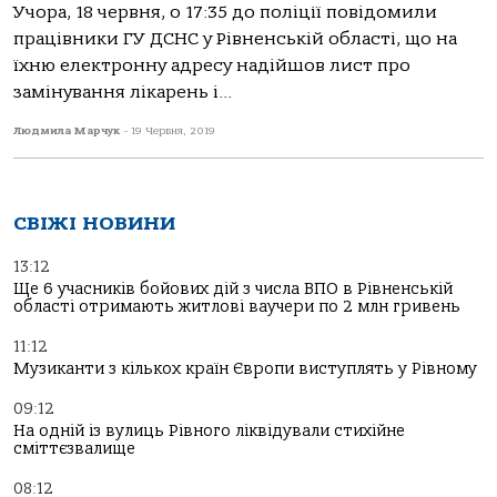
Учора, 18 червня, о 17:35 до поліції повідомили
працівники ГУ ДСНС у Рівненській області, що на
їхню електронну адресу надійшов лист про
замінування лікарень і...
Людмила Марчук
-
19 Червня, 2019
СВІЖІ НОВИНИ
13:12
Ще 6 учасників бойових дій з числа ВПО в Рівненській
області отримають житлові ваучери по 2 млн гривень
11:12
Музиканти з кількох країн Європи виступлять у Рівному
09:12
На одній із вулиць Рівного ліквідували стихійне
сміттєзвалище
08:12