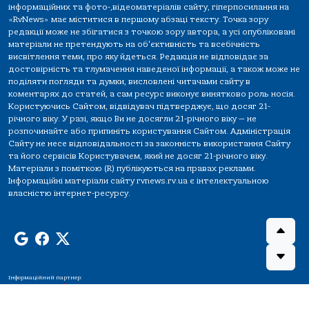
інформаційних та фото-,відеоматеріалів сайту, гіперпосилання на
«RvNews» має міститися в першому абзаці тексту. Точка зору
редакції може не збігатися з точкою зору автора, а усі опубліковані
матеріали не претендують на об'єктивність та всебічність
висвітлення теми, про яку йдеться. Редакція не відповідає за
достовірність та тлумачення наведеної інформації, а також може не
поділяти погляди та думки, висловлені читачами сайту в
коментарях до статей, а сам ресурс виконує винятково роль носія.
Користуючись Сайтом, відвідувач підтверджує, що досяг 21-
річного віку. У разі, якщо Ви не досягли 21-річного віку — не
розпочинайте або припиніть користування Сайтом. Адміністрація
Сайту не несе відповідальності за законність використання Сайту
та його сервісів Користувачем, який не досяг 21-річного віку.
Матеріали з поміткою (R) публікуються на правах реклами.
Інформаційні матеріали сайту rvnews.rv.ua є інтелектуальною
власністю інтернет-ресурсу.
Інформаційний партнер: