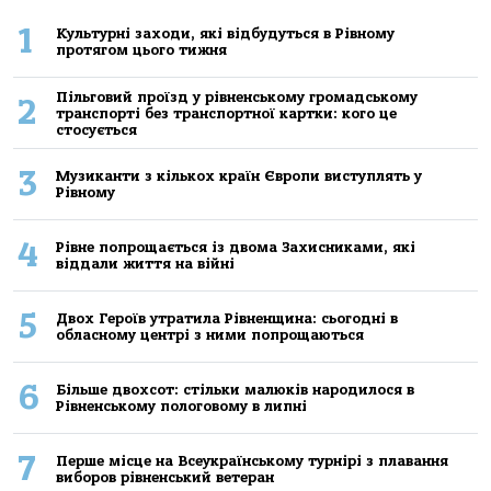
1
Культурні заходи, які відбудуться в Рівному
протягом цього тижня
Пільговий проїзд у рівненському громадському
2
транспорті без транспортної картки: кого це
стосується
3
Музиканти з кількох країн Європи виступлять у
Рівному
4
Рівне попрощається із двома Захисниками, які
віддали життя на війні
5
Двох Героїв утратила Рівненщина: сьогодні в
обласному центрі з ними попрощаються
6
Більше двохсот: стільки малюків народилося в
Рівненському пологовому в липні
7
Перше місце на Всеукраїнському турнірі з плавання
виборов рівненський ветеран