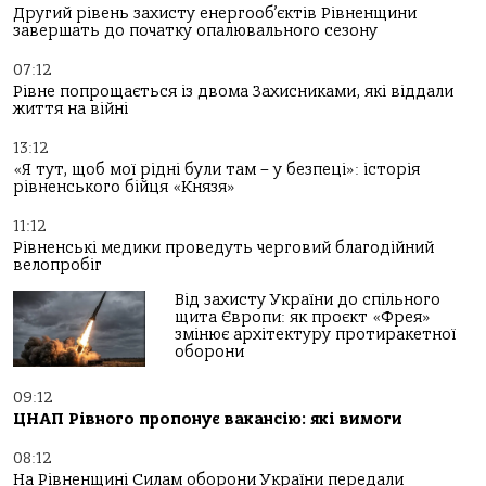
Другий рівень захисту енергооб’єктів Рівненщини
завершать до початку опалювального сезону
07:12
Рівне попрощається із двома Захисниками, які віддали
життя на війні
13:12
«Я тут, щоб мої рідні були там – у безпеці»: історія
рівненського бійця «Князя»
11:12
Рівненські медики проведуть черговий благодійний
велопробіг
Від захисту України до спільного
щита Європи: як проєкт «Фрея»
змінює архітектуру протиракетної
оборони
09:12
ЦНАП Рівного пропонує вакансію: які вимоги
08:12
На Рівненщині Силам оборони України передали