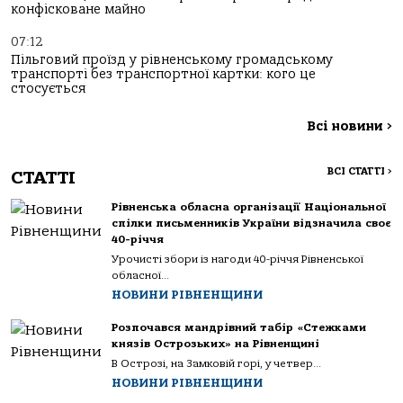
конфісковане майно
07:12
Пільговий проїзд у рівненському громадському
транспорті без транспортної картки: кого це
стосується
Всі новини
>
ВСІ СТАТТІ
>
СТАТТІ
Рівненська обласна організації Національної
спілки письменників України відзначила своє
40-річчя
Урочисті збори із нагоди 40-річчя Рівненської
обласної...
НОВИНИ РІВНЕНЩИНИ
Розпочався мандрівний табір «Стежками
князів Острозьких» на Рівненщині
В Острозі, на Замковій горі, у четвер...
НОВИНИ РІВНЕНЩИНИ