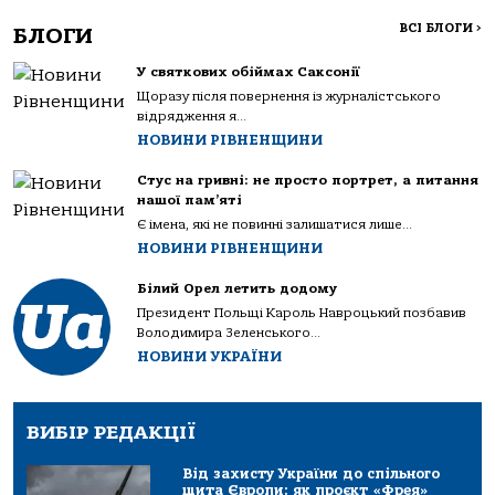
ВСІ БЛОГИ
>
БЛОГИ
У святкових обіймах Саксонії
Щоразу після повернення із журналістського
відрядження я...
НОВИНИ РІВНЕНЩИНИ
Стус на гривні: не просто портрет, а питання
нашої пам’яті
Є імена, які не повинні залишатися лише...
НОВИНИ РІВНЕНЩИНИ
Білий Орел летить додому
Президент Польщі Кароль Навроцький позбавив
Володимира Зеленського...
НОВИНИ УКРАЇНИ
ВИБІР РЕДАКЦІЇ
Від захисту України до спільного
щита Європи: як проєкт «Фрея»