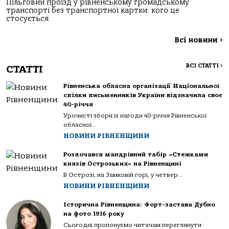
Пільговий проїзд у рівненському громадському
транспорті без транспортної картки: кого це
стосується
Всі новини
>
ВСІ СТАТТІ
>
СТАТТІ
Рівненська обласна організації Національної
спілки письменників України відзначила своє
40-річчя
Урочисті збори із нагоди 40-річчя Рівненської
обласної...
НОВИНИ РІВНЕНЩИНИ
Розпочався мандрівний табір «Стежками
князів Острозьких» на Рівненщині
В Острозі, на Замковій горі, у четвер...
НОВИНИ РІВНЕНЩИНИ
Історична Рівненщина: Форт-застава Дубно
на фото 1916 року
Сьогодні пропонуємо читачам переглянути