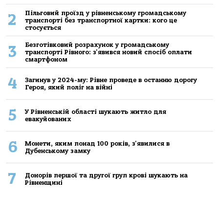
Пільговий проїзд у рівненському громадському
2
транспорті без транспортної картки: кого це
стосується
Безготівковий розрахунок у громадському
3
транспорті Рівного: з'явився новий спосіб оплати
смартфоном
4
Загинув у 2024-му: Рівне проведе в останню дорогу
Героя, який поліг на війні
5
У Рівненській області шукають житло для
евакуйованих
6
Монети, яким понад 100 років, з'явилися в
Дубенському замку
7
Донорів першої та другої груп крові шукають на
Рівненщині