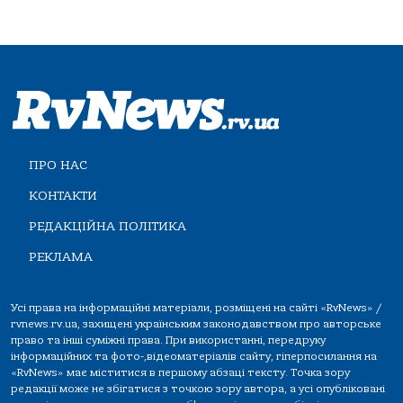
ПРО НАС
КОНТАКТИ
РЕДАКЦІЙНА ПОЛІТИКА
РЕКЛАМА
Усі права на інформаційні матеріали, розміщені на сайті «RvNews» /
rvnews.rv.ua, захищені українським законодавством про авторське
право та інші суміжні права. При використанні, передруку
інформаційних та фото-,відеоматеріалів сайту, гіперпосилання на
«RvNews» має міститися в першому абзаці тексту. Точка зору
редакції може не збігатися з точкою зору автора, а усі опубліковані