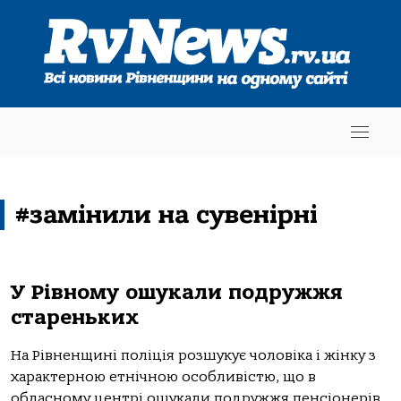
#замінили на сувенірні
У Рівному ошукали подружжя
стареньких
На Рівненщині поліція розшукує чоловіка і жінку з
характерною етнічною особливістю, що в
обласному центрі ошукали подружжя пенсіонерів.