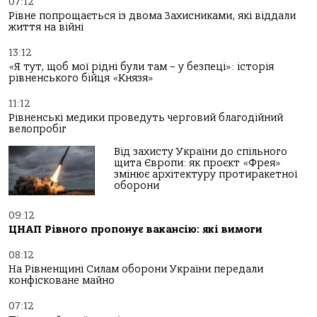
07:12
Рівне попрощається із двома Захисниками, які віддали
життя на війні
13:12
«Я тут, щоб мої рідні були там – у безпеці»: історія
рівненського бійця «Князя»
11:12
Рівненські медики проведуть черговий благодійний
велопробіг
Від захисту України до спільного
щита Європи: як проєкт «Фрея»
змінює архітектуру протиракетної
оборони
09:12
ЦНАП Рівного пропонує вакансію: які вимоги
08:12
На Рівненщині Силам оборони України передали
конфісковане майно
07:12