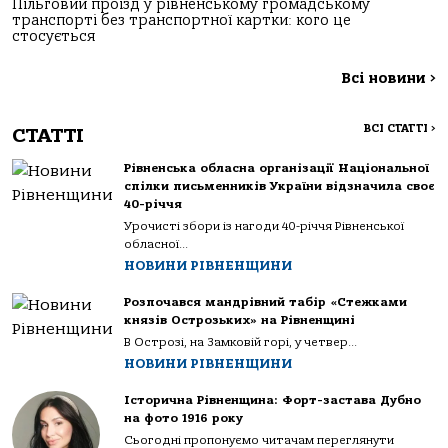
Пільговий проїзд у рівненському громадському
транспорті без транспортної картки: кого це
стосується
Всі новини
>
ВСІ СТАТТІ
>
СТАТТІ
Рівненська обласна організації Національної
спілки письменників України відзначила своє
40-річчя
Урочисті збори із нагоди 40-річчя Рівненської
обласної...
НОВИНИ РІВНЕНЩИНИ
Розпочався мандрівний табір «Стежками
князів Острозьких» на Рівненщині
В Острозі, на Замковій горі, у четвер...
НОВИНИ РІВНЕНЩИНИ
Історична Рівненщина: Форт-застава Дубно
на фото 1916 року
Сьогодні пропонуємо читачам переглянути