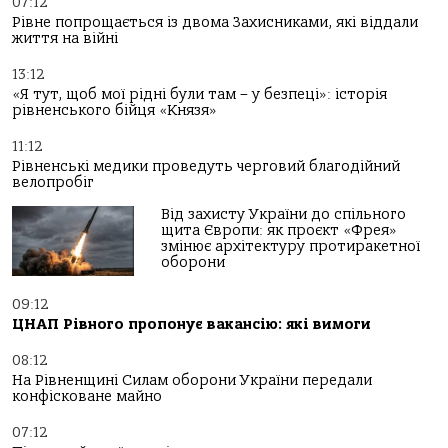
07:12
Рівне попрощається із двома Захисниками, які віддали
життя на війні
13:12
«Я тут, щоб мої рідні були там – у безпеці»: історія
рівненського бійця «Князя»
11:12
Рівненські медики проведуть черговий благодійний
велопробіг
Від захисту України до спільного
щита Європи: як проєкт «Фрея»
змінює архітектуру протиракетної
оборони
09:12
ЦНАП Рівного пропонує вакансію: які вимоги
08:12
На Рівненщині Силам оборони України передали
конфісковане майно
07:12