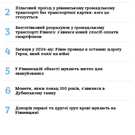
Пільговий проїзд у рівненському громадському
2
транспорті без транспортної картки: кого це
стосується
Безготівковий розрахунок у громадському
3
транспорті Рівного: з'явився новий спосіб оплати
смартфоном
4
Загинув у 2024-му: Рівне проведе в останню дорогу
Героя, який поліг на війні
5
У Рівненській області шукають житло для
евакуйованих
6
Монети, яким понад 100 років, з'явилися в
Дубенському замку
7
Донорів першої та другої груп крові шукають на
Рівненщині