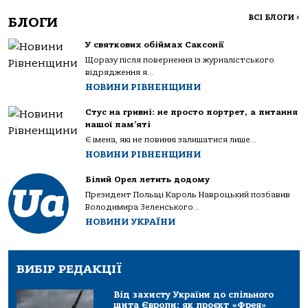
ВСІ БЛОГИ
>
БЛОГИ
У святкових обіймах Саксонії
Щоразу після повернення із журналістського
відрядження я...
НОВИНИ РІВНЕНЩИНИ
Стус на гривні: не просто портрет, а питання
нашої пам’яті
Є імена, які не повинні залишатися лише...
НОВИНИ РІВНЕНЩИНИ
Білий Орел летить додому
Президент Польщі Кароль Навроцький позбавив
Володимира Зеленського...
НОВИНИ УКРАЇНИ
ВИБІР РЕДАКЦІЇ
Від захисту України до спільного
щита Європи: як проєкт «Фрея»