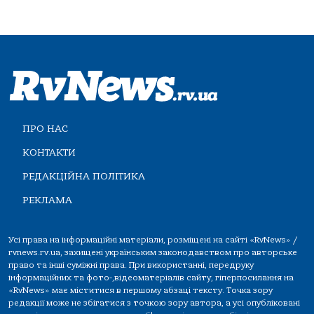
ПРО НАС
КОНТАКТИ
РЕДАКЦІЙНА ПОЛІТИКА
РЕКЛАМА
Усі права на інформаційні матеріали, розміщені на сайті «RvNews» /
rvnews.rv.ua, захищені українським законодавством про авторське
право та інші суміжні права. При використанні, передруку
інформаційних та фото-,відеоматеріалів сайту, гіперпосилання на
«RvNews» має міститися в першому абзаці тексту. Точка зору
редакції може не збігатися з точкою зору автора, а усі опубліковані