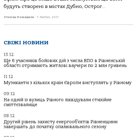
будуть створені в містах Дубно, Острог...
Степан Ромашкін
-
7 Лютого, 2017
СВІЖІ НОВИНИ
13:12
Ще 6 учасників бойових дій з числа ВПО в Рівненській
області отримають житлові ваучери по 2 млн гривень
11:12
Музиканти з кількох країн Європи виступлять у Рівному
09:12
На одній із вулиць Рівного ліквідували стихійне
сміттєзвалище
08:12
Другий рівень захисту енергооб’єктів Рівненщини
завершать до початку опалювального сезону