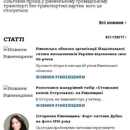
Пільговий проїзд у рівненському громадському
транспорті без транспортної картки: кого це
стосується
Всі новини
>
ВСІ СТАТТІ
>
СТАТТІ
Рівненська обласна організації Національної
спілки письменників України відзначила своє
40-річчя
Урочисті збори із нагоди 40-річчя Рівненської
обласної...
НОВИНИ РІВНЕНЩИНИ
Розпочався мандрівний табір «Стежками
князів Острозьких» на Рівненщині
В Острозі, на Замковій горі, у четвер...
НОВИНИ РІВНЕНЩИНИ
Історична Рівненщина: Форт-застава Дубно
на фото 1916 року
Сьогодні пропонуємо читачам переглянути