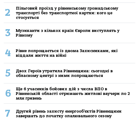
Пільговий проїзд у рівненському громадському
2
транспорті без транспортної картки: кого це
стосується
3
Музиканти з кількох країн Європи виступлять у
Рівному
4
Рівне попрощається із двома Захисниками, які
віддали життя на війні
5
Двох Героїв утратила Рівненщина: сьогодні в
обласному центрі з ними попрощаються
Ще 6 учасників бойових дій з числа ВПО в
6
Рівненській області отримають житлові ваучери по 2
млн гривень
7
Другий рівень захисту енергооб’єктів Рівненщини
завершать до початку опалювального сезону