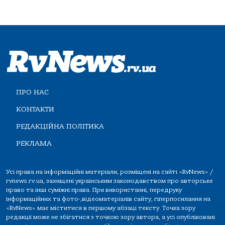
ПРО НАС
КОНТАКТИ
РЕДАКЦІЙНА ПОЛІТИКА
РЕКЛАМА
Усі права на інформаційні матеріали, розміщені на сайті «RvNews» /
rvnews.rv.ua, захищені українським законодавством про авторське
право та інші суміжні права. При використанні, передруку
інформаційних та фото-,відеоматеріалів сайту, гіперпосилання на
«RvNews» має міститися в першому абзаці тексту. Точка зору
редакції може не збігатися з точкою зору автора, а усі опубліковані