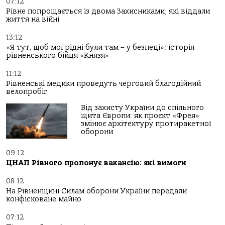
07:12
Рівне попрощається із двома Захисниками, які віддали
життя на війні
13:12
«Я тут, щоб мої рідні були там – у безпеці»: історія
рівненського бійця «Князя»
11:12
Рівненські медики проведуть черговий благодійний
велопробіг
Від захисту України до спільного
щита Європи: як проєкт «Фрея»
змінює архітектуру протиракетної
оборони
09:12
ЦНАП Рівного пропонує вакансію: які вимоги
08:12
На Рівненщині Силам оборони України передали
конфісковане майно
07:12