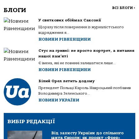
ВСІ БЛОГИ
>
БЛОГИ
У святкових обіймах Саксонії
Щоразу після повернення із журналістського
відрядження я...
НОВИНИ РІВНЕНЩИНИ
Стус на гривні: не просто портрет, а питання
нашої пам’яті
Є імена, які не повинні залишатися лише...
НОВИНИ РІВНЕНЩИНИ
Білий Орел летить додому
Президент Польщі Кароль Навроцький позбавив
Володимира Зеленського...
НОВИНИ УКРАЇНИ
ВИБІР РЕДАКЦІЇ
Від захисту України до спільного
щита Європи: як проєкт «Фрея»