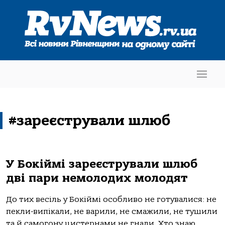
#зареєстрували шлюб
У Бокіймі зареєстрували шлюб
дві пари немолодих молодят
До тих весіль у Бокіймі особливо не готувалися: не
пекли-випікали, не варили, не смажили, не тушили
та й самогону цистернами не гнали. Хто знаю