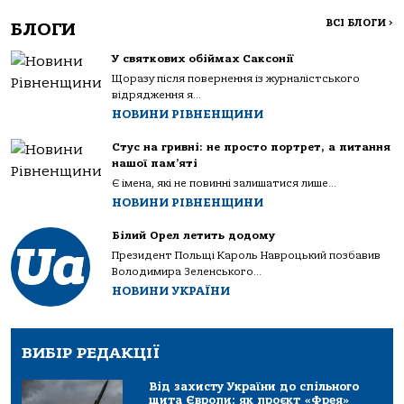
ВСІ БЛОГИ
>
БЛОГИ
У святкових обіймах Саксонії
Щоразу після повернення із журналістського
відрядження я...
НОВИНИ РІВНЕНЩИНИ
Стус на гривні: не просто портрет, а питання
нашої пам’яті
Є імена, які не повинні залишатися лише...
НОВИНИ РІВНЕНЩИНИ
Білий Орел летить додому
Президент Польщі Кароль Навроцький позбавив
Володимира Зеленського...
НОВИНИ УКРАЇНИ
ВИБІР РЕДАКЦІЇ
Від захисту України до спільного
щита Європи: як проєкт «Фрея»