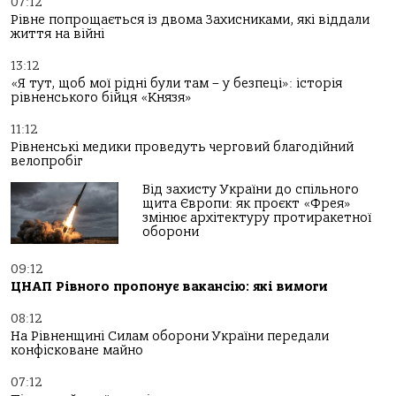
07:12
Рівне попрощається із двома Захисниками, які віддали
життя на війні
13:12
«Я тут, щоб мої рідні були там – у безпеці»: історія
рівненського бійця «Князя»
11:12
Рівненські медики проведуть черговий благодійний
велопробіг
Від захисту України до спільного
щита Європи: як проєкт «Фрея»
змінює архітектуру протиракетної
оборони
09:12
ЦНАП Рівного пропонує вакансію: які вимоги
08:12
На Рівненщині Силам оборони України передали
конфісковане майно
07:12