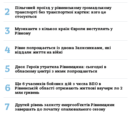
Пільговий проїзд у рівненському громадському
2
транспорті без транспортної картки: кого це
стосується
3
Музиканти з кількох країн Європи виступлять у
Рівному
4
Рівне попрощається із двома Захисниками, які
віддали життя на війні
5
Двох Героїв утратила Рівненщина: сьогодні в
обласному центрі з ними попрощаються
Ще 6 учасників бойових дій з числа ВПО в
6
Рівненській області отримають житлові ваучери по 2
млн гривень
7
Другий рівень захисту енергооб’єктів Рівненщини
завершать до початку опалювального сезону