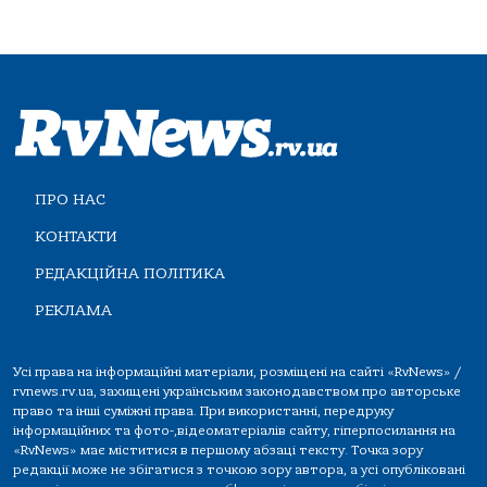
ПРО НАС
КОНТАКТИ
РЕДАКЦІЙНА ПОЛІТИКА
РЕКЛАМА
Усі права на інформаційні матеріали, розміщені на сайті «RvNews» /
rvnews.rv.ua, захищені українським законодавством про авторське
право та інші суміжні права. При використанні, передруку
інформаційних та фото-,відеоматеріалів сайту, гіперпосилання на
«RvNews» має міститися в першому абзаці тексту. Точка зору
редакції може не збігатися з точкою зору автора, а усі опубліковані