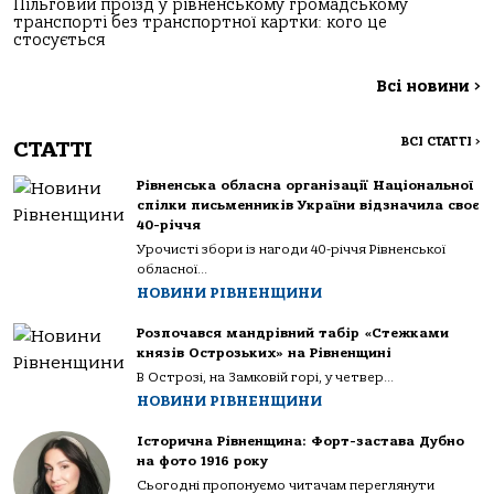
Пільговий проїзд у рівненському громадському
транспорті без транспортної картки: кого це
стосується
Всі новини
>
ВСІ СТАТТІ
>
СТАТТІ
Рівненська обласна організації Національної
спілки письменників України відзначила своє
40-річчя
Урочисті збори із нагоди 40-річчя Рівненської
обласної...
НОВИНИ РІВНЕНЩИНИ
Розпочався мандрівний табір «Стежками
князів Острозьких» на Рівненщині
В Острозі, на Замковій горі, у четвер...
НОВИНИ РІВНЕНЩИНИ
Історична Рівненщина: Форт-застава Дубно
на фото 1916 року
Сьогодні пропонуємо читачам переглянути