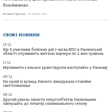
бокіймівчан...
Віталій Тарасюк
-
29 Липня, 2019
СВІЖІ НОВИНИ
13:12
Ще 6 учасників бойових дій з числа ВПО в Рівненській
області отримають житлові ваучери по 2 млн гривень
11:12
Музиканти з кількох країн Європи виступлять у Рівному
09:12
На одній із вулиць Рівного ліквідували стихійне
сміттєзвалище
08:12
Другий рівень захисту енергооб’єктів Рівненщини
завершать до початку опалювального сезону