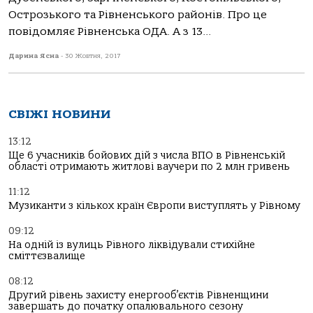
Острозького та Рівненського районів. Про це
повідомляє Рівненська ОДА. А з 13...
Дарина Ясна
-
30 Жовтня, 2017
СВІЖІ НОВИНИ
13:12
Ще 6 учасників бойових дій з числа ВПО в Рівненській
області отримають житлові ваучери по 2 млн гривень
11:12
Музиканти з кількох країн Європи виступлять у Рівному
09:12
На одній із вулиць Рівного ліквідували стихійне
сміттєзвалище
08:12
Другий рівень захисту енергооб’єктів Рівненщини
завершать до початку опалювального сезону