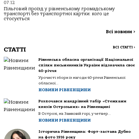
07:12
Пільговий проїзд у рівненському громадському
транспорті без транспортної картки: кого це
стосується
Всі новини
>
ВСІ СТАТТІ
>
СТАТТІ
Рівненська обласна організації Національної
спілки письменників України відзначила своє
40-річчя
Урочисті збори із нагоди 40-річчя Рівненської
обласної...
НОВИНИ РІВНЕНЩИНИ
Розпочався мандрівний табір «Стежками
князів Острозьких» на Рівненщині
В Острозі, на Замковій горі, у четвер...
НОВИНИ РІВНЕНЩИНИ
Історична Рівненщина: Форт-застава Дубно
на фото 1916 року