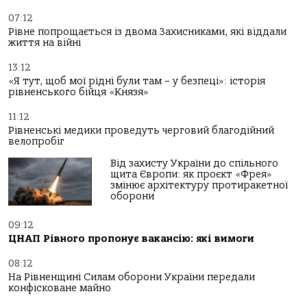
07:12
Рівне попрощається із двома Захисниками, які віддали
життя на війні
13:12
«Я тут, щоб мої рідні були там – у безпеці»: історія
рівненського бійця «Князя»
11:12
Рівненські медики проведуть черговий благодійний
велопробіг
Від захисту України до спільного
щита Європи: як проєкт «Фрея»
змінює архітектуру протиракетної
оборони
09:12
ЦНАП Рівного пропонує вакансію: які вимоги
08:12
На Рівненщині Силам оборони України передали
конфісковане майно