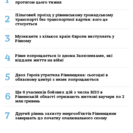
протягом цього тижня
Пільговий проїзд у рівненському громадському
2
транспорті без транспортної картки: кого це
стосується
3
Музиканти з кількох країн Європи виступлять у
Рівному
4
Рівне попрощається із двома Захисниками, які
віддали життя на війні
5
Двох Героїв утратила Рівненщина: сьогодні в
обласному центрі з ними попрощаються
Ще 6 учасників бойових дій з числа ВПО в
6
Рівненській області отримають житлові ваучери по 2
млн гривень
7
Другий рівень захисту енергооб’єктів Рівненщини
завершать до початку опалювального сезону