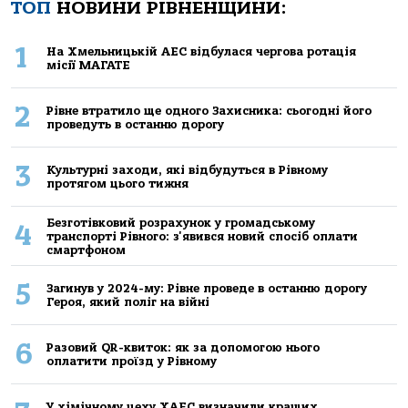
ТОП
НОВИНИ РІВНЕНЩИНИ:
1
На Хмельницькій АЕС відбулася чергова ротація
місії МАГАТЕ
2
Рівне втратило ще одного Захисника: сьогодні його
проведуть в останню дорогу
3
Культурні заходи, які відбудуться в Рівному
протягом цього тижня
Безготівковий розрахунок у громадському
4
транспорті Рівного: з'явився новий спосіб оплати
смартфоном
5
Загинув у 2024-му: Рівне проведе в останню дорогу
Героя, який поліг на війні
6
Разовий QR-квиток: як за допомогою нього
оплатити проїзд у Рівному
У хімічному цеху ХАЕС визначили кращих