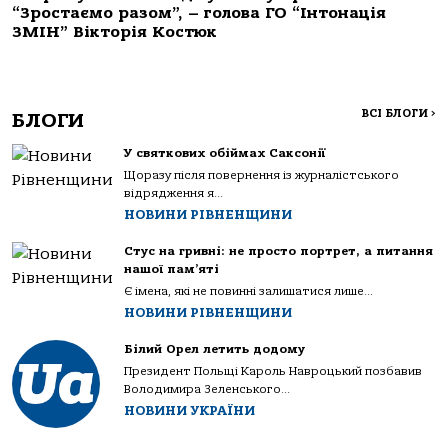
“Зростаємо разом”, – голова ГО “Інтонація
ЗМІН” Вікторія Костюк
ВСІ БЛОГИ
>
БЛОГИ
У святкових обіймах Саксонії
Щоразу після повернення із журналістського
відрядження я...
НОВИНИ РІВНЕНЩИНИ
Стус на гривні: не просто портрет, а питання
нашої пам’яті
Є імена, які не повинні залишатися лише...
НОВИНИ РІВНЕНЩИНИ
Білий Орел летить додому
Президент Польщі Кароль Навроцький позбавив
Володимира Зеленського...
НОВИНИ УКРАЇНИ