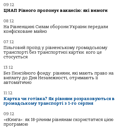
09:12
ЦНАП Рівного пропонує вакансію: які вимоги
08:12
На Рівненщині Силам оборони України передали
конфісковане майно
07:12
Пільговий проїзд у рівненському громадському
транспорті без транспортної картки: кого це
стосується
13:12
Без Пенсійного фонду: рівняни, які мають право на
виплату до Дня Незалежності, отримають її
автоматично
11:12
Картка чи готівка? Як рівняни розраховуються в
громадському транспорті з 1-го серпня
09:12
«єКнига»: як 18-річним рівнянам скористатися цією
програмою