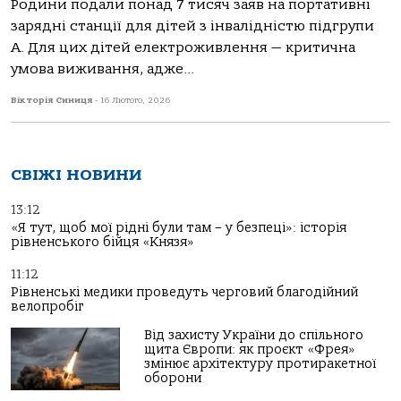
Родини подали понад 7 тисяч заяв на портативні
зарядні станції для дітей з інвалідністю підгрупи
А. Для цих дітей електроживлення — критична
умова виживання, адже...
Вікторія Синиця
-
16 Лютого, 2026
СВІЖІ НОВИНИ
13:12
«Я тут, щоб мої рідні були там – у безпеці»: історія
рівненського бійця «Князя»
11:12
Рівненські медики проведуть черговий благодійний
велопробіг
Від захисту України до спільного
щита Європи: як проєкт «Фрея»
змінює архітектуру протиракетної
оборони