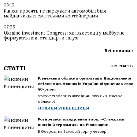
08:12
Рівнян просять не паркувати автомобілі біля
майданчиків із сміттєвими контейнерами
07:33
Ukraine Investment Congress: як інвестиції у майбутнє
формують нові стандарти галузі
Всі новини
>
ВСІ СТАТТІ
>
СТАТТІ
Рівненська обласна організації Національної
спілки письменників України відзначила своє
40-річчя
Урочисті збори із нагоди 40-річчя Рівненської
обласної...
НОВИНИ РІВНЕНЩИНИ
Розпочався мандрівний табір «Стежками
князів Острозьких» на Рівненщині
В Острозі, на Замковій горі, у четвер...