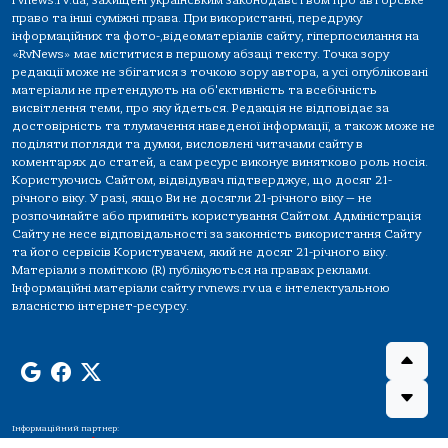
rvnews.rv.ua, захищені українським законодавством про авторське
право та інші суміжні права. При використанні, передруку
інформаційних та фото-,відеоматеріалів сайту, гіперпосилання на
«RvNews» має міститися в першому абзаці тексту. Точка зору
редакції може не збігатися з точкою зору автора, а усі опубліковані
матеріали не претендують на об'єктивність та всебічність
висвітлення теми, про яку йдеться. Редакція не відповідає за
достовірність та тлумачення наведеної інформації, а також може не
поділяти погляди та думки, висловлені читачами сайту в
коментарях до статей, а сам ресурс виконує винятково роль носія.
Користуючись Сайтом, відвідувач підтверджує, що досяг 21-
річного віку. У разі, якщо Ви не досягли 21-річного віку — не
розпочинайте або припиніть користування Сайтом. Адміністрація
Сайту не несе відповідальності за законність використання Сайту
та його сервісів Користувачем, який не досяг 21-річного віку.
Матеріали з поміткою (R) публікуються на правах реклами.
Інформаційні матеріали сайту rvnews.rv.ua є інтелектуальною
власністю інтернет-ресурсу.
Інформаційний партнер: