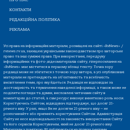
КОНТАКТИ
РЕДАКЦІЙНА ПОЛІТИКА
РЕКЛАМА
Усі права на інформаційні матеріали, розміщені на сайті «RvNews» /
rvnews.rv.ua, захищені українським законодавством про авторське
право та інші суміжні права. При використанні, передруку
інформаційних та фото-,відеоматеріалів сайту, гіперпосилання на
«RvNews» має міститися в першому абзаці тексту. Точка зору
редакції може не збігатися з точкою зору автора, а усі опубліковані
матеріали не претендують на об'єктивність та всебічність
висвітлення теми, про яку йдеться. Редакція не відповідає за
достовірність та тлумачення наведеної інформації, а також може не
поділяти погляди та думки, висловлені читачами сайту в
коментарях до статей, а сам ресурс виконує винятково роль носія.
Користуючись Сайтом, відвідувач підтверджує, що досяг 21-
річного віку. У разі, якщо Ви не досягли 21-річного віку — не
розпочинайте або припиніть користування Сайтом. Адміністрація
Сайту не несе відповідальності за законність використання Сайту
та його сервісів Користувачем, який не досяг 21-річного віку.
Матеріали з поміткою (R) публікуються на правах реклами.