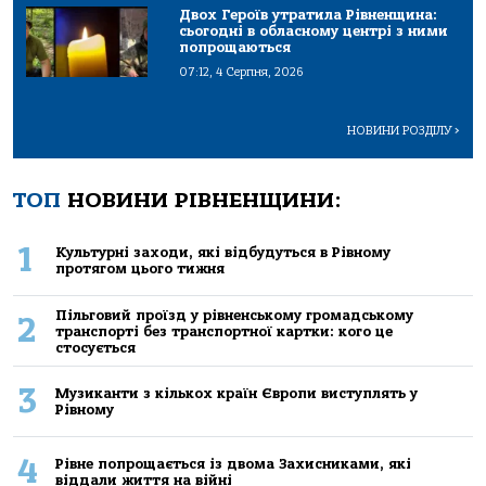
Двох Героїв утратила Рівненщина:
сьогодні в обласному центрі з ними
попрощаються
07:12, 4 Серпня, 2026
НОВИНИ РОЗДІЛУ
>
ТОП
НОВИНИ РІВНЕНЩИНИ:
1
Культурні заходи, які відбудуться в Рівному
протягом цього тижня
Пільговий проїзд у рівненському громадському
2
транспорті без транспортної картки: кого це
стосується
3
Музиканти з кількох країн Європи виступлять у
Рівному
4
Рівне попрощається із двома Захисниками, які
віддали життя на війні