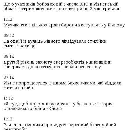
Ще 6 учасників бойових дій з числа ВПО в Рівненській
області отримають житлові ваучери по 2 млн гривень
11:12
Музиканти з кількох країн Європи виступлять у Рівному
09:12
На одній із вулиць Рівного ліквідували стихійне
сміттєзвалище
08:12
Другий рівень захисту енергооб’єктів Рівненщини
завершать до початку опалювального сезону
07:12
Рівне попрощається із двома Захисниками, які віддали
життя на війні
13:12
«Я тут, щоб мої рідні були там – у безпеці»: історія
рівненського бійця «Князя»
11:12
Рівненські медики проведуть черговий благодійний
велопробіг