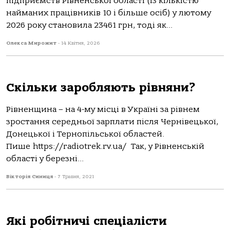
підприємств Рівненської області (із кількістю
найманих працівників 10 і більше осіб) у лютому
2026 року становила 23461 грн, тоді як...
Олекса Мирожит
-
14 Квітня, 2026
Скільки заробляють рівняни?
Рівненщина – на 4-му місці в Україні за рівнем
зростання середньої зарплати після Чернівецької,
Донецької і Тернопільської областей.
Пише https://radiotrek.rv.ua/ Так, у Рівненській
області у березні...
Вікторія Синиця
-
7 Травня, 2021
Які робітничі спеціалісти