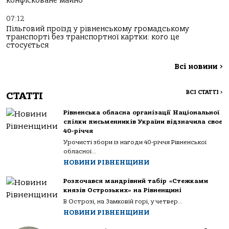
конфісковане майно
07:12
Пільговий проїзд у рівненському громадському
транспорті без транспортної картки: кого це
стосується
Всі новини
>
ВСІ СТАТТІ
>
СТАТТІ
Рівненська обласна організації Національної
спілки письменників України відзначила своє
40-річчя
Урочисті збори із нагоди 40-річчя Рівненської
обласної...
НОВИНИ РІВНЕНЩИНИ
Розпочався мандрівний табір «Стежками
князів Острозьких» на Рівненщині
В Острозі, на Замковій горі, у четвер...
НОВИНИ РІВНЕНЩИНИ