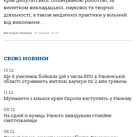
крім депутатської, оплачуваною роботою, за
винятком викладацької, наукової та творчої
діяльності, а також медичної практики у вільний
від виконання...
Вікторія Синиця
-
10 Серпня, 2020
СВІЖІ НОВИНИ
13:12
Ще 6 учасників бойових дій з числа ВПО в Рівненській
області отримають житлові ваучери по 2 млн гривень
11:12
Музиканти з кількох країн Європи виступлять у Рівному
09:12
На одній із вулиць Рівного ліквідували стихійне
сміттєзвалище
08:12