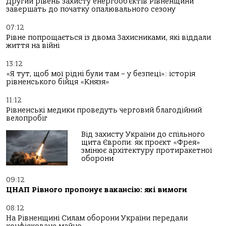
Другий рівень захисту енергооб’єктів Рівненщини
завершать до початку опалювального сезону
07:12
Рівне попрощається із двома Захисниками, які віддали
життя на війні
13:12
«Я тут, щоб мої рідні були там – у безпеці»: історія
рівненського бійця «Князя»
11:12
Рівненські медики проведуть черговий благодійний
велопробіг
Від захисту України до спільного
щита Європи: як проєкт «Фрея»
змінює архітектуру протиракетної
оборони
09:12
ЦНАП Рівного пропонує вакансію: які вимоги
08:12
На Рівненщині Силам оборони України передали