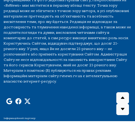
інформаційних та фото-,відеоматеріалів сайту, гіперпосилання на
«RvNews» має міститися в першому абзаці тексту. Точка зору
редакції може не збігатися з точкою зору автора, а усі опубліковані
матеріали не претендують на об'єктивність та всебічність
висвітлення теми, про яку йдеться. Редакція не відповідає за
достовірність та тлумачення наведеної інформації, а також може не
поділяти погляди та думки, висловлені читачами сайту в
коментарях до статей, а сам ресурс виконує винятково роль носія.
Користуючись Сайтом, відвідувач підтверджує, що досяг 21-
річного віку. У разі, якщо Ви не досягли 21-річного віку — не
розпочинайте або припиніть користування Сайтом. Адміністрація
Сайту не несе відповідальності за законність використання Сайту
та його сервісів Користувачем, який не досяг 21-річного віку.
Матеріали з поміткою (R) публікуються на правах реклами.
Інформаційні матеріали сайту rvnews.rv.ua є інтелектуальною
власністю інтернет-ресурсу.
Інформаційний партнер: