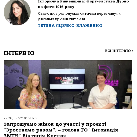
Історична Рівненщина: Форт-застава Дубно
на фото 1916 року
Сьогодні пропонуємо читачам переглянути
унікальні архівні світлини...
ТЕТЯНА ЯЦЕЧКО-БЛАЖЕНКО
ВСІ ІНТЕРВ'Ю
>
ІНТЕРВ'Ю
22:26, 1 Липня, 2026
Запрошуємо жінок до участі у проєкті
“Зростаємо разом”, – голова ГО “Інтонація
ЗМІН” Вікторія Костюк