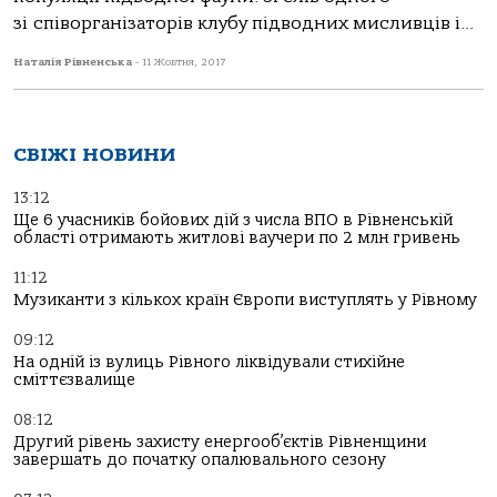
зі співорганізаторів клубу підводних мисливців і...
Наталія Рівненська
-
11 Жовтня, 2017
СВІЖІ НОВИНИ
13:12
Ще 6 учасників бойових дій з числа ВПО в Рівненській
області отримають житлові ваучери по 2 млн гривень
11:12
Музиканти з кількох країн Європи виступлять у Рівному
09:12
На одній із вулиць Рівного ліквідували стихійне
сміттєзвалище
08:12
Другий рівень захисту енергооб’єктів Рівненщини
завершать до початку опалювального сезону