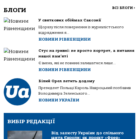
ВСІ БЛОГИ
>
БЛОГИ
У святкових обіймах Саксонії
Щоразу після повернення із журналістського
відрядження я...
НОВИНИ РІВНЕНЩИНИ
Стус на гривні: не просто портрет, а питання
нашої пам’яті
Є імена, які не повинні залишатися лише...
НОВИНИ РІВНЕНЩИНИ
Білий Орел летить додому
Президент Польщі Кароль Навроцький позбавив
Володимира Зеленського...
НОВИНИ УКРАЇНИ
ВИБІР РЕДАКЦІЇ
Від захисту України до спільного
щита Європи: як проєкт «Фрея»