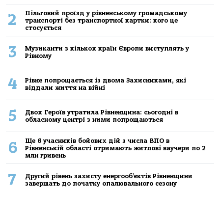
Пільговий проїзд у рівненському громадському
2
транспорті без транспортної картки: кого це
стосується
3
Музиканти з кількох країн Європи виступлять у
Рівному
4
Рівне попрощається із двома Захисниками, які
віддали життя на війні
5
Двох Героїв утратила Рівненщина: сьогодні в
обласному центрі з ними попрощаються
Ще 6 учасників бойових дій з числа ВПО в
6
Рівненській області отримають житлові ваучери по 2
млн гривень
7
Другий рівень захисту енергооб’єктів Рівненщини
завершать до початку опалювального сезону