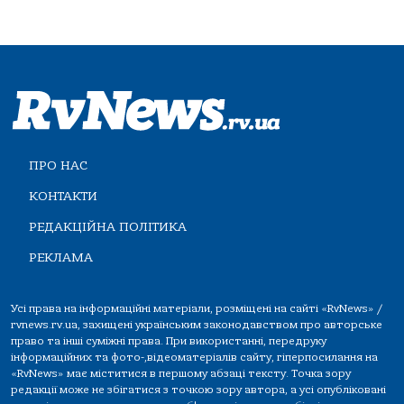
ПРО НАС
КОНТАКТИ
РЕДАКЦІЙНА ПОЛІТИКА
РЕКЛАМА
Усі права на інформаційні матеріали, розміщені на сайті «RvNews» /
rvnews.rv.ua, захищені українським законодавством про авторське
право та інші суміжні права. При використанні, передруку
інформаційних та фото-,відеоматеріалів сайту, гіперпосилання на
«RvNews» має міститися в першому абзаці тексту. Точка зору
редакції може не збігатися з точкою зору автора, а усі опубліковані