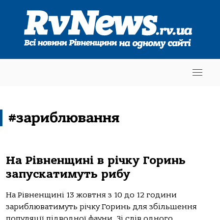
#зариблювання
На Рівненщині в річку Горинь
запускатимуть рибу
На Рівненщині 13 жовтня з 10 до 12 години
зариблюватимуть річку Горинь для збільшення
популяції підводної фауни. Зі слів одного