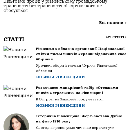
Пільговий проїзд у рівненському громадському
транспорті без транспортної картки: кого це
стосується
Всі новини
>
ВСІ СТАТТІ
>
СТАТТІ
Рівненська обласна організації Національної
спілки письменників України відзначила своє
40-річчя
Урочисті збори із нагоди 40-річчя Рівненської
обласної...
НОВИНИ РІВНЕНЩИНИ
Розпочався мандрівний табір «Стежками
князів Острозьких» на Рівненщині
В Острозі, на Замковій горі, у четвер...
НОВИНИ РІВНЕНЩИНИ
Історична Рівненщина: Форт-застава Дубно
на фото 1916 року
Сьогодні пропонуємо читачам переглянути