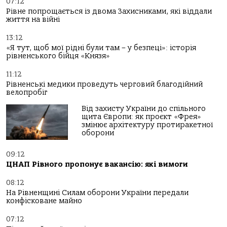
07:12
Рівне попрощається із двома Захисниками, які віддали
життя на війні
13:12
«Я тут, щоб мої рідні були там – у безпеці»: історія
рівненського бійця «Князя»
11:12
Рівненські медики проведуть черговий благодійний
велопробіг
Від захисту України до спільного
щита Європи: як проєкт «Фрея»
змінює архітектуру протиракетної
оборони
09:12
ЦНАП Рівного пропонує вакансію: які вимоги
08:12
На Рівненщині Силам оборони України передали
конфісковане майно
07:12