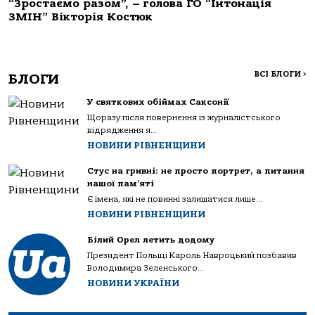
“Зростаємо разом”, – голова ГО “Інтонація
ЗМІН” Вікторія Костюк
ВСІ БЛОГИ
>
БЛОГИ
У святкових обіймах Саксонії
Щоразу після повернення із журналістського
відрядження я...
НОВИНИ РІВНЕНЩИНИ
Стус на гривні: не просто портрет, а питання
нашої пам’яті
Є імена, які не повинні залишатися лише...
НОВИНИ РІВНЕНЩИНИ
Білий Орел летить додому
Президент Польщі Кароль Навроцький позбавив
Володимира Зеленського...
НОВИНИ УКРАЇНИ