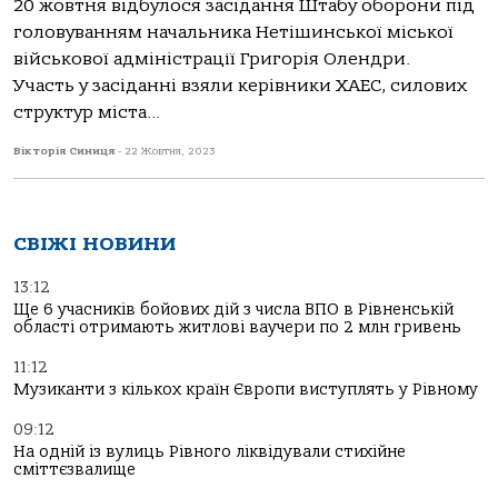
20 жовтня відбулося засідання Штабу оборони під
головуванням начальника Нетішинської міської
військової адміністрації Григорія Олендри.
Участь у засіданні взяли керівники ХАЕС, силових
структур міста...
Вікторія Синиця
-
22 Жовтня, 2023
СВІЖІ НОВИНИ
13:12
Ще 6 учасників бойових дій з числа ВПО в Рівненській
області отримають житлові ваучери по 2 млн гривень
11:12
Музиканти з кількох країн Європи виступлять у Рівному
09:12
На одній із вулиць Рівного ліквідували стихійне
сміттєзвалище