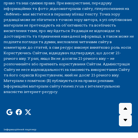
право та інші суміжні права. При використанні, передруку
інформаційних та фото-,відеоматеріалів сайту, гіперпосилання на
«RvNews» має міститися в першому абзаці тексту. Точка зору
редакції може не збігатися з точкою зору автора, а усі опубліковані
матеріали не претендують на об'єктивність та всебічність
висвітлення теми, про яку йдеться. Редакція не відповідає за
достовірність та тлумачення наведеної інформації, а також може не
поділяти погляди та думки, висловлені читачами сайту в
коментарях до статей, а сам ресурс виконує винятково роль носія.
Користуючись Сайтом, відвідувач підтверджує, що досяг 21-
річного віку. У разі, якщо Ви не досягли 21-річного віку — не
розпочинайте або припиніть користування Сайтом. Адміністрація
Сайту не несе відповідальності за законність використання Сайту
та його сервісів Користувачем, який не досяг 21-річного віку.
Матеріали з поміткою (R) публікуються на правах реклами.
Інформаційні матеріали сайту rvnews.rv.ua є інтелектуальною
власністю інтернет-ресурсу.
Інформаційний партнер: