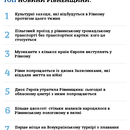
ТОП
НОВИНИ РІВНЕНЩИНИ:
1
Культурні заходи, які відбудуться в Рівному
протягом цього тижня
Пільговий проїзд у рівненському громадському
2
транспорті без транспортної картки: кого це
стосується
3
Музиканти з кількох країн Європи виступлять у
Рівному
4
Рівне попрощається із двома Захисниками, які
віддали життя на війні
5
Двох Героїв утратила Рівненщина: сьогодні в
обласному центрі з ними попрощаються
6
Більше двохсот: стільки малюків народилося в
Рівненському пологовому в липні
7
Перше місце на Всеукраїнському турнірі з плавання