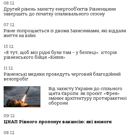
08:12
Другий рівень захисту енергооб’єктів Рівненщини
завершать до початку опалювального сезону
07:12
Рівне попрощається із двома Захисниками, які віддали
життя на війні
13:12
«Я тут, щоб мої рідні були там – у безпеці»: історія
рівненського бійця «Князя»
11:12
Рівненські медики проведуть черговий благодійний
велопробіг
Від захисту України до спільного
щита Європи: як проєкт «Фрея»
змінює архітектуру протиракетної
оборони
09:12
ЦНАП Рівного пропонує вакансію: які вимоги
08:12