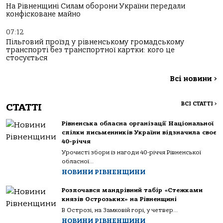
На Рівненщині Силам оборони України передали
конфісковане майно
07:12
Пільговий проїзд у рівненському громадському
транспорті без транспортної картки: кого це
стосується
Всі новини
>
ВСІ СТАТТІ
>
СТАТТІ
Рівненська обласна організації Національної
спілки письменників України відзначила своє
40-річчя
Урочисті збори із нагоди 40-річчя Рівненської
обласної...
НОВИНИ РІВНЕНЩИНИ
Розпочався мандрівний табір «Стежками
князів Острозьких» на Рівненщині
В Острозі, на Замковій горі, у четвер...
НОВИНИ РІВНЕНЩИНИ